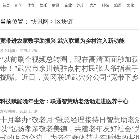
首页
新闻
体育
娱乐
财经
企业
汽车
房产
科技
旅游
文化
当前位置：
快讯网
>
区块链
宽带进农家数字助振兴 武穴联通为乡村注入新动能
发布时间：
2025-11-20
“以前刷个视频总转圈，现在高清画面秒加
带！”武穴市余川镇驻点村村民张大爷指着
拢嘴。近日，黄冈联通武穴分公司“宽带下乡”服
科技赋能晚年生活：联通智慧助老活动走进医养中心
发布时间：
2025-11-19
十月举办“敬老月”暨总经理接待日智慧助老
以“弘扬孝亲敬老美德，共建老年友好社会”
式的互动交流，为老年群体带去实质性的帮助与