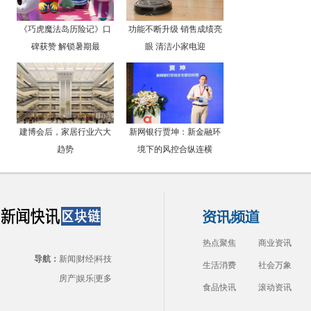
《巧虎魔法岛历险记》口
功能不断升级 销售成绩亮
碑获赞 解锁暑期最
眼 清洁小家电迎
建博会后，家居行业六大
新网银行贾坤：新金融环
趋势
境下的风控合纵连横
热点聚焦
商业资讯
导航：
新闻
|
财经
|
科技
生活消费
社会万象
房产
|
娱乐
|
更多
食品快讯
滚动资讯