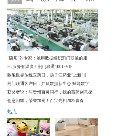
“隐形”的专家：她用数据编织荆门联通的服
5G服务有温度！荆门联通10018VIP
致敬世界传统医药日，扬子江药业“上新”非
荆门联通客户日：共筑数据新生态 赋能数字
获奖者说：与贵州百灵同行，我的苗药创意探
创意闪耀，荣誉加冕！百宝亮相2025青春
热点