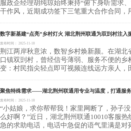
服政企经理胡纯琼始终秉持“俯下身听需求、
干作风，近期成功签下三笔重大合作合同，用专
数字新基建“点亮”乡村灯火 湖北荆州联通为双剅村注入
发布时间：
2025-11-18
荆江两岸秋意浓，数智乡村焕新颜。在湖北
口镇双剅村，曾经信号薄弱、服务不便的乡
变：村民指尖轻点即可视频连线远方亲人，田间
聚焦特殊需求——湖北荆州联通用专业与温度，打通服务
发布时间：
2025-11-18
“小姑娘，求你帮帮我！家里网断了，孙子
么好啊？”近日，湖北荆州联通10010客服
急的求助电话，电话中急促的语气里满是对孙子