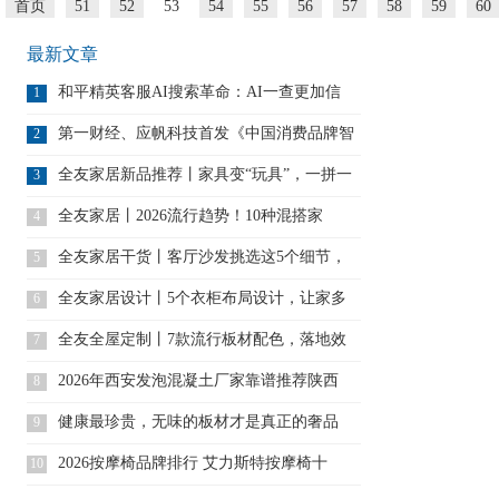
首页
51
52
53
54
55
56
57
58
59
60
最新文章
和平精英客服AI搜索革命：AI一查更加信
1
第一财经、应帆科技首发《中国消费品牌智
2
能
全友家居新品推荐丨家具变“玩具”，一拼一
3
全友家居丨2026流行趋势！10种混搭家
4
全友家居干货丨客厅沙发挑选这5个细节，
5
一
全友家居设计丨5个衣柜布局设计，让家多
6
出
全友全屋定制丨7款流行板材配色，落地效
7
果
2026年西安发泡混凝土厂家靠谱推荐陕西
8
健康最珍贵，无味的板材才是真正的奢品
9
2026按摩椅品牌排行 艾力斯特按摩椅十
10