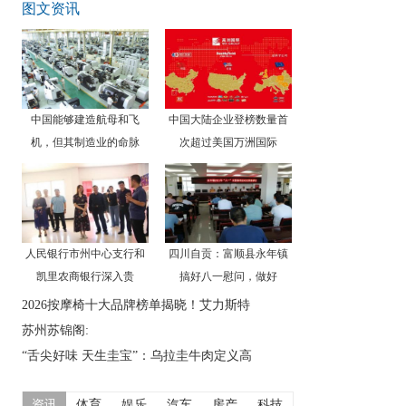
图文资讯
中国能够建造航母和飞
中国大陆企业登榜数量首
机，但其制造业的命脉
次超过美国万洲国际
人民银行市州中心支行和
四川自贡：富顺县永年镇
凯里农商银行深入贵
搞好八一慰问，做好
2026按摩椅十大品牌榜单揭晓！艾力斯特
苏州苏锦阁:
“舌尖好味 天生圭宝”：乌拉圭牛肉定义高
资讯
体育
娱乐
汽车
房产
科技