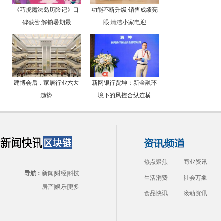
《巧虎魔法岛历险记》口
功能不断升级 销售成绩亮
碑获赞 解锁暑期最
眼 清洁小家电迎
建博会后，家居行业六大
新网银行贾坤：新金融环
趋势
境下的风控合纵连横
热点聚焦
商业资讯
导航：
新闻
|
财经
|
科技
生活消费
社会万象
房产
|
娱乐
|
更多
食品快讯
滚动资讯