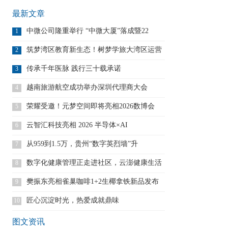
最新文章
中微公司隆重举行 “中微大厦”落成暨22
1
筑梦湾区教育新生态！树梦学旅大湾区运营
2
中
传承千年医脉 践行三十载承诺
3
越南旅游航空成功举办深圳代理商大会
4
荣耀受邀！元梦空间即将亮相2026数博会
5
云智汇科技亮相 2026 半导体×AI
6
从959到1.5万，贵州“数字英烈墙”升
7
数字化健康管理正走进社区，云澎健康生活
8
中
樊振东亮相雀巢咖啡1+2生椰拿铁新品发布
9
匠心沉淀时光，热爱成就鼎味
10
图文资讯