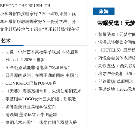
BEYOND THE BRUSH: TH
旅游
小学暑假衔接哪家好？2026深度评测：优
2026最新版教辅哪家好？一份分学段、分
荣耀受邀！元梦
文化赶场接地气！织金“音乐转转场”端午活
荣耀受邀！元梦空间
艺术
沉浸式轻餐饮空间
《HOTELS》最
回像｜中外艺术高校学子联展 即将启幕
万悦会会员体系持
Videocittà 2026：当罗
高铁直达 + 西九联
AI全链路赋能非遗电商 “银城雕版”
培尔户外亮相2026
日月潭的邀约，在西子湖畔回响 中国台
丝路重镇·草原明珠
OLIVIO&CO巴黎POP-UP启
重磅落地！2026
《天葵》震撼亮相常州，朱炳仁熔铜艺术
零基础学LOGO设计三大阶段，后浪教
填补医美行业高端学位空白
清晚期 墨彩矾红五牛图盖罐
熔铜艺术20周年，朱炳仁铜艺双璧入驻