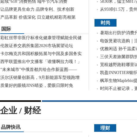
延续“618”消费热情 端午节汽车消费
5830米，猛士M8
让品牌更具生命力 品牌专利、技术创新
从959到1.5万，
产品革新 价值深化 日立建机精彩亮相第
时尚
国际
暑期出行防护消费升级
彩虹丝带非医疗标准化健康管理赋能全民健
电饭煲避坑选购｜
伦敦证券交易所集团2026市场展望论坛
优雅闲适 孙千温柔诠
卡尔梅克共和国积极拓展与中国及多国务实
三伏天差旅菌群防护攻
西甲联盟推出中文播客「谁懂啊拉力嘎！」
宽楦越野跑鞋哪里试？A
“未来城市”中俄首都共绘合作新蓝图——
凯盈INNOTIER
沃尔沃销量创新高，9月新能源车型领跑增
枫萃生物Maplebi
质量好的眼镜JINS晴姿，爱眼日限时免
时间不止被记录，更被
企业
/
财经
品牌快讯
理财