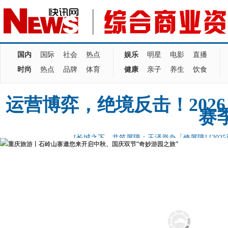
国内
国际
社会
热点
娱乐
明星
电影
直播
时尚
热点
品牌
体育
健康
亲子
养生
饮食
运营博弈，绝境反击！202
赛
[长城之下，共筑屏障：玉泽举办「修屏障]
[20