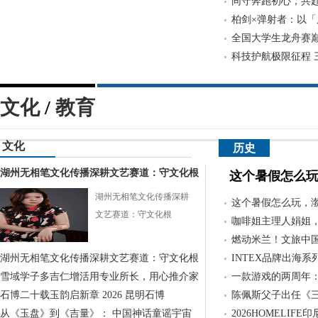
以待
互动动画电影
同守奔跑初心，共赴
柏剑×弹射者：以
全国大学生龙舟赛
科技护航极限征程 
文化
/
教育
文化
历史
湖州无相笔文化传播深耕文艺赛道：守文化根
这个暑假怎么
湖州无相笔文化传播深耕
这个暑假怎么玩，
文艺赛道：守文化根
咖啡姐主理人娟姐
燃动米兰！文旅中
湖州无相笔文化传播深耕文艺赛道：守文化根
INTEX品牌出海系
雪域学子多吉仁增活用专业所长，用心推介家
一款游戏的两周年
石博二十载玉韵启新章 2026 昆明石博
陈佩斯父子出任《
从《玉盘》到《吉量》： 中国神话童谣宇宙
2026HOMELIF