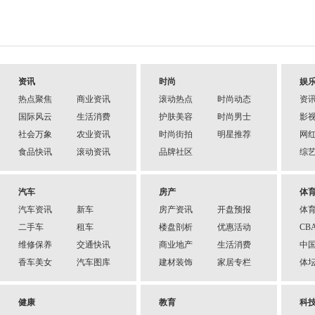
资讯
时尚
娱
热点聚焦
商业资讯
滚动热点
时尚动态
资
国际风云
生活消费
护肤美容
时尚男士
影
社会万象
农业资讯
时尚街拍
明星推荐
网
食品快讯
滚动资讯
品牌社区
综
汽车
房产
体
汽车资讯
新车
房产资讯
开盘预报
体
二手车
租车
楼盘剖析
优惠活动
CB
维修保养
交通快讯
商业地产
生活消费
中
香车美女
汽车图库
建材装饰
家居专栏
体
健康
教育
科