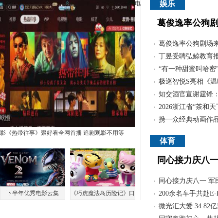
娱乐
电
葛俊逸率公狗
葛俊逸率公狗剧场
丁昱受聘弘鲸教育推
“有一种甜蜜叫哈密”
极巡智悦S亮相《
知交酒官宣谢霆锋：
2026浙江省“茶和
携一众经典动画作品
影《热带往事》聚好看全网首播 追剧观影不用等
体育
同心接力庆八一
同心接力庆八一 军
下半年优秀电影云集
《巧虎魔法岛历险记》口
200余名车手共赴E-P
《毒液2》豪华阵容 拭目
碑获赞 解锁暑期最好看
微光汇大爱 34.8