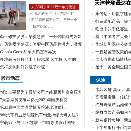
天津乾瑞晟达在
东方雨虹HDPE经十年打磨近
用“低调的奢华”形容东方雨虹
三年平均增长
永倍达：用数字建
HDPE再贴切不过了。历经十余
打造适配产品，提
年技术积淀，...
吃出来的千亿赛道
勒士修护发膜：染烫急救，一分钟唤醒秀发新
看《中国考古大会》
广药集团李楚源：唤醒中医药品牌潜力，激发
华城信和深耕公益 
Canada Goose加拿大鹅宣布再次
一直是监管政策的
多地高考分数已出！报志愿 选学校 人生的
国庆假期市场情绪
怎样选购到好的腻子粉呢？
第十一黄金周全国
股市动态
保险
木菲装饰 真设计 
增资主要是为了缓解公司产能瓶颈和资金压力
高质量发展，传统
7天总票房突破42亿元2021年国庆档交
终身寿险产品如何
第23届中国西湖爱情五粮液玫瑰婚礼
终身寿险产品如何
9年汽车行业新能源汽车销量持续火爆关注6
新网银行贾坤：新
宁萌影业与CICC签署上市辅导协议计划登
上半年银行外币存款