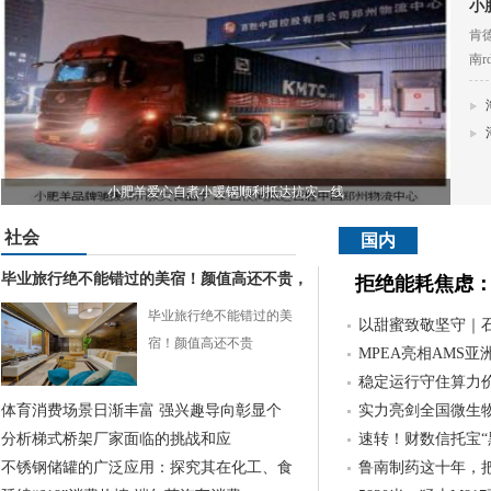
小
肯德
南r
小肥羊爱心自煮小暖锅顺利抵达抗灾一线
社会
国内
毕业旅行绝不能错过的美宿！颜值高还不贵，
拒绝能耗焦虑：
毕业旅行绝不能错过的美
以甜蜜致敬坚守｜
宿！颜值高还不贵
MPEA亮相AMS
稳定运行守住算力
体育消费场景日渐丰富 强兴趣导向彰显个
实力亮剑全国微生
分析梯式桥架厂家面临的挑战和应
速转！财数信托宝“
不锈钢储罐的广泛应用：探究其在化工、食
鲁南制药这十年，把