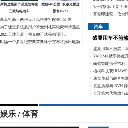
斯柯达最新产品规划将推
续航600公里+双激光雷达
经十路C位上新！国
三款纯电动车
预售16-23
开盘即速罄，信悦
新车将基于两种设计风格并将配备1.5L发
汽车
为了让更多优质用户享受到礼宾级豪华待遇星
2021天津车展：领克09正式亮相预计1
盛夏用车不煎
时隔一个多世纪劳斯莱斯终于宣布将推出电动
盛夏用车不煎熬！
YAKIMA携手路
面壁智能携手吉利
梧桐科技获HUAWEI
底盘质感与静音实
底盘质感与 NVH
全球第六代荣放与威
娱乐
/
体育