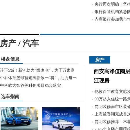
央行再次明确：坚持
银行保险机构紧急
齐商银行参加我市“
房产
/
汽车
楼盘信息
房产
连下5城！新沪助力“煤改电”，为千万家庭
西安高净值圈层
中乔体育篮球鞋矩阵新添一“将”，助力每一
江现房
中科武大智谷等科创项目稳步落实
伦敦百年教育文脉
选车指南
90万起入住经十路
昆明装修南市区装修
上海兰香湖完成首
昆明装修推荐：木菲
2026北京楼市回