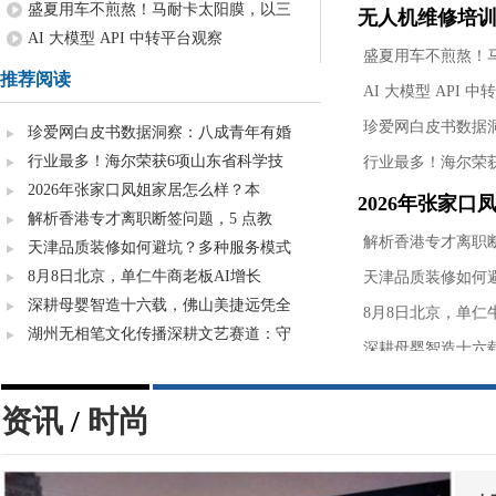
盛夏用车不煎熬！马耐卡太阳膜，以三
无人机维修培训
AI 大模型 API 中转平台观察
盛夏用车不煎熬！
推荐阅读
AI 大模型 API 
珍爱网白皮书数据
珍爱网白皮书数据洞察：八成青年有婚
行业最多！海尔荣获6项山东省科学技
行业最多！海尔荣
2026年张家口凤姐家居怎么样？本
2026年张家口
解析香港专才离职断签问题，5 点教
解析香港专才离职断
天津品质装修如何避坑？多种服务模式
8月8日北京，单仁牛商老板AI增长
天津品质装修如何
深耕母婴智造十六载，佛山美捷远凭全
8月8日北京，单仁
湖州无相笔文化传播深耕文艺赛道：守
深耕母婴智造十六
资讯
/
时尚