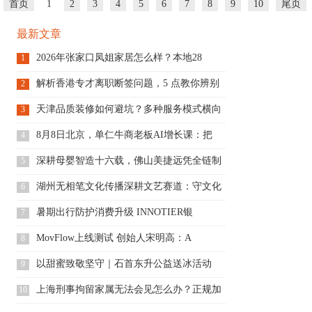
首页
1
2
3
4
5
6
7
8
9
10
尾页
最新文章
2026年张家口凤姐家居怎么样？本地28
1
解析香港专才离职断签问题，5 点教你辨别
2
天津品质装修如何避坑？多种服务模式横向
3
对
8月8日北京，单仁牛商老板AI增长课：把
4
深耕母婴智造十六载，佛山美捷远凭全链制
5
造
湖州无相笔文化传播深耕文艺赛道：守文化
6
根
暑期出行防护消费升级 INNOTIER银
7
MovFlow上线测试 创始人宋明高：A
8
以甜蜜致敬坚守｜石首东升公益送冰活动
9
上海刑事拘留家属无法会见怎么办？正规加
10
急