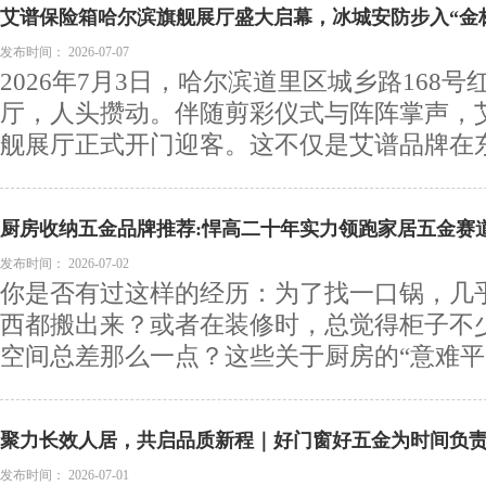
艾谱保险箱哈尔滨旗舰展厅盛大启幕，冰城安防步入“金
发布时间：
2026-07-07
2026年7月3日，哈尔滨道里区城乡路168
厅，人头攒动。伴随剪彩仪式与阵阵掌声，
舰展厅正式开门迎客。这不仅是艾谱品牌在东北
厨房收纳五金品牌推荐:悍高二十年实力领跑家居五金赛
发布时间：
2026-07-02
你是否有过这样的经历：为了找一口锅，几
西都搬出来？或者在装修时，总觉得柜子不
空间总差那么一点？这些关于厨房的“意难平”，
聚力长效人居，共启品质新程｜好门窗好五金为时间负责
动圆满收官
发布时间：
2026-07-01