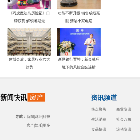
《巧虎魔法岛历险记》口
功能不断升级 销售成绩亮
碑获赞 解锁暑期最
眼 清洁小家电迎
建博会后，家居行业六大
新网银行贾坤：新金融环
趋势
境下的风控合纵连横
热点聚焦
商业资讯
导航：
新闻
|
财经
|
科技
生活消费
社会万象
房产
|
娱乐
|
更多
食品快讯
滚动资讯