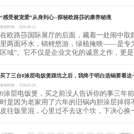
“感受被宠爱”从身到心--探秘欧路莎的康养秘境
发布时间：
2026-06-12
在欧路莎国际展厅的后面，藏着一处闹中取静
里两面环水，锦鲤悠游，绿植掩映——是专
区域”。它不仅是企业文化的诚意之作，更是欧
买了三台0涂层电饭煲踩坑之后，我终于明白选锅要看这
发布时间：
2026-05-29
0涂层电饭煲，买之前没人告诉你的事三年前
时是因为老家用了六年的旧锅内胆涂层掉得
皮往饭里混，心里过不去这个坎，下决心换一口