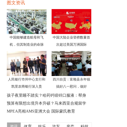
图文资讯
中国能够建造航母和飞
中国大陆企业登榜数量首
机，但其制造业的命脉
次超过美国万洲国际
人民银行市州中心支行和
四川自贡：富顺县永年镇
凯里农商银行深入贵
搞好八一慰问，做好
孩子夜里睡不踏实？哈药钙镁锌口服液：帮身
预算有限想出境升本升硕？马来西亚合规留学
MPEA亮相AMS亚洲大会 国际蒙氏教育
资讯
体育
娱乐
汽车
房产
科技