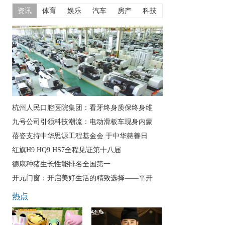
资讯
体育
娱乐
汽车
房产
科技
杭州人民口腔医院集团：看牙终身质保终身维
九号公司引领科技潮流：电动滑板车现身内蒙
蓓姿支持中华思源工程基金会 于中华慈善日
红旗H9 HQ9 HS7全程见证第十八届
德康种猪生长性能排名全国第一
开元门窗：开启美好生活的精致选择——平开
热点