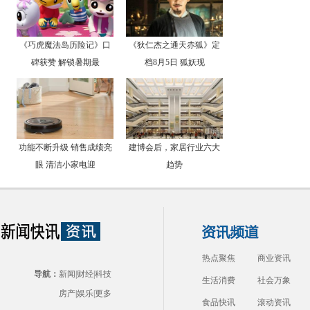
《巧虎魔法岛历险记》口
《狄仁杰之通天赤狐》定
碑获赞 解锁暑期最
档8月5日 狐妖现
功能不断升级 销售成绩亮
建博会后，家居行业六大
眼 清洁小家电迎
趋势
热点聚焦
商业资讯
导航：
新闻
|
财经
|
科技
生活消费
社会万象
房产
|
娱乐
|
更多
食品快讯
滚动资讯