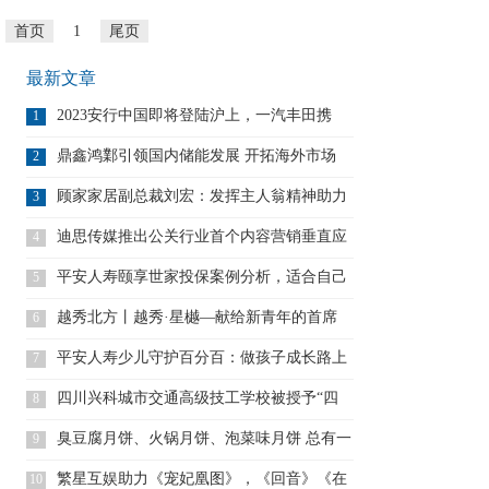
首页
1
尾页
最新文章
2023安行中国即将登陆沪上，一汽丰田携
1
鼎鑫鸿鄴引领国内储能发展 开拓海外市场
2
顾家家居副总裁刘宏：发挥主人翁精神助力
3
亚
迪思传媒推出公关行业首个内容营销垂直应
4
用
平安人寿颐享世家投保案例分析，适合自己
5
的
越秀北方丨越秀·星樾—献给新青年的首席
6
生
平安人寿少儿守护百分百：做孩子成长路上
7
的
四川兴科城市交通高级技工学校被授予“四
8
川
臭豆腐月饼、火锅月饼、泡菜味月饼 总有一
9
繁星互娱助力《宠妃凰图》，《回音》《在
10