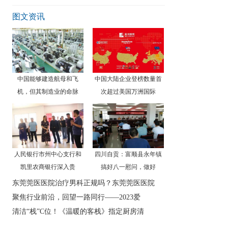
等
图文资讯
中国能够建造航母和飞
中国大陆企业登榜数量首
机，但其制造业的命脉
次超过美国万洲国际
人民银行市州中心支行和
四川自贡：富顺县永年镇
凯里农商银行深入贵
搞好八一慰问，做好
东莞莞医医院治疗男科正规吗？东莞莞医医院
聚焦行业前沿，回望一路同行——2023爱
清洁“栈”C位！《温暖的客栈》指定厨房清