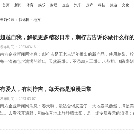
首页
新闻
体育
娱乐
财经
企业
汽车
房产
科技
旅游
文化
当前位置：
快讯网
>
地方
超越自我，解锁更多精彩日常，刺柠吉告诉你做什么样
发布时间：
2023-03-16
南方企业新闻网消息：刺柠吉是王老吉近年推出的新产品，使用刺梨、柠
每一滴都包含满满的维C。天然高维C，不添加人工维C，0脂肪、0防腐剂..
有爱人，有刺柠吉，每天都是浪漫日常
发布时间：
2023-03-07
南方企业新闻网消息：春天啊，最适合谈恋爱了，大地春意盎然，满是美
过。去看花开遍野，和ta在草地上静静晒太阳，是一场专属春天的浪漫；或.