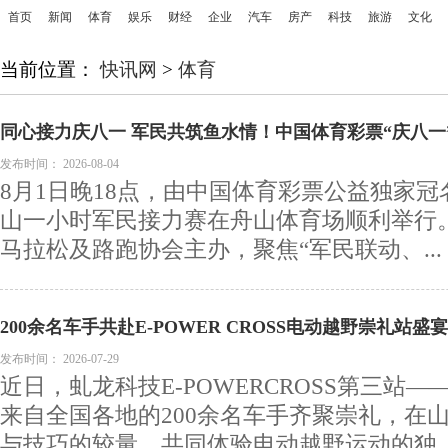
首页
新闻
体育
娱乐
财经
企业
汽车
房产
科技
旅游
文化
当前位置：
快讯网
>
体育
同心接力庆八一 军民共筑鱼水情！中国体育彩票“庆八一”
力赛圆满落幕
发布时间：
2026-08-04
8月1日晚18点，由中国体育彩票公益独家冠名
山一小时军民接力赛在舟山体育场顺利举行
马拉松及路跑协会主办，聚焦“军民联动、...
200余名车手共赴E-POWER CROSS电动越野崇礼站盛宴
发布时间：
2026-07-29
近日，虬龙科技E-POWERCROSS第三站
来自全国各地的200余名车手齐聚崇礼，在
与技巧的较量，共同体验电动越野运动的独..