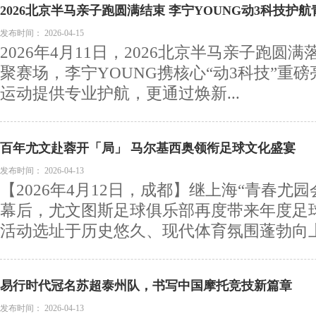
2026北京半马亲子跑圆满结束 李宁YOUNG动3科技护
子陪伴新方式
发布时间：
2026-04-15
2026年4月11日，2026北京半马亲子跑圆满
聚赛场，李宁YOUNG携核心“动3科技”重
运动提供专业护航，更通过焕新...
百年尤文赴蓉开「局」 马尔基西奥领衔足球文化盛宴
发布时间：
2026-04-13
【2026年4月12日，成都】继上海“青春尤
幕后，尤文图斯足球俱乐部再度带来年度足
活动选址于历史悠久、现代体育氛围蓬勃向上.
易行时代冠名苏超泰州队，书写中国摩托竞技新篇章
发布时间：
2026-04-13