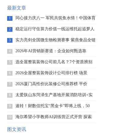
最新文章
同心接力庆八一 军民共筑鱼水情！中国体育
1
稳定运行守住算力价值一线运维托起追梦人
2
的
实力亮剑全国微生物检测赛事 紫燕食品全链
3
2026年AI营销新赛道：企业如何甄选靠
4
选全屋整装装饰公司前几名？7个资质辨别
5
方
2026全屋整装装饰设计公司排行榜 场景
6
2026厦门高性价比装修公司推荐榜 平价
7
太爱肽山东菏泽生产基地开展消防培训+实
8
战
速转！财数信托宝“黑金卡”即将上线，50
9
海尔希望小学教师AI训练营正式开营 探索
10
图文资讯