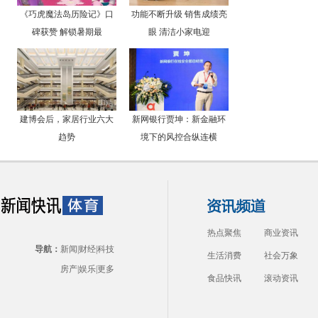
《巧虎魔法岛历险记》口
功能不断升级 销售成绩亮
碑获赞 解锁暑期最
眼 清洁小家电迎
建博会后，家居行业六大
新网银行贾坤：新金融环
趋势
境下的风控合纵连横
热点聚焦
商业资讯
导航：
新闻
|
财经
|
科技
生活消费
社会万象
房产
|
娱乐
|
更多
食品快讯
滚动资讯