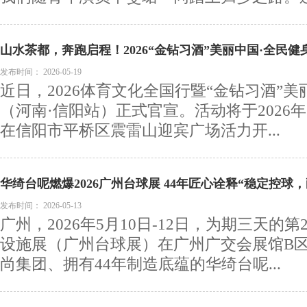
山水茶都，奔跑启程！2026“金钻习酒”美丽中国·全民健
13日开跑
发布时间：
2026-05-19
近日，2026体育文化全国行暨“金钻习酒”美
（河南·信阳站）正式官宣。活动将于2026年
在信阳市平桥区震雷山迎宾广场活力开...
华绮台呢燃爆2026广州台球展 44年匠心诠释“稳定控球
碑双爆发
发布时间：
2026-05-13
广州，2026年5月10日-12日，为期三天的
设施展（广州台球展）在广州广交会展馆B
尚集团、拥有44年制造底蕴的华绮台呢...