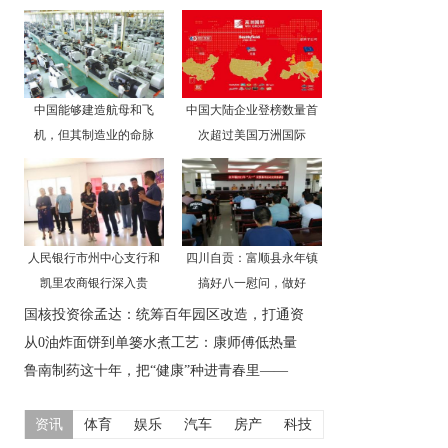
中国能够建造航母和飞
中国大陆企业登榜数量首
机，但其制造业的命脉
次超过美国万洲国际
人民银行市州中心支行和
四川自贡：富顺县永年镇
凯里农商银行深入贵
搞好八一慰问，做好
国核投资徐孟达：统筹百年园区改造，打通资
从0油炸面饼到单篓水煮工艺：康师傅低热量
鲁南制药这十年，把“健康”种进青春里——
资讯
体育
娱乐
汽车
房产
科技