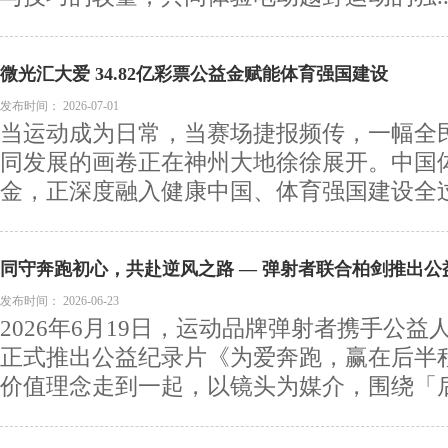
微光汇大爱 34.82亿彩票公益金赋能体育强国建设
发布时间：
2026-07-01
当运动成为日常，当赛场捷报频传，一幅全
同发展的画卷正在神州大地徐徐展开。中国
金，正深度融入健康中国、体育强国建设全过程
同守奔跑初心，共赴逆风之路 — 弹射者联合柏剑推出
半程》
发布时间：
2026-06-23
2026年6月19日，运动品牌弹射者携手公
正式推出公益纪录片《为爱奔跑，赢在后半
价值理念走到一起，以镜头为媒介，围绕「后半