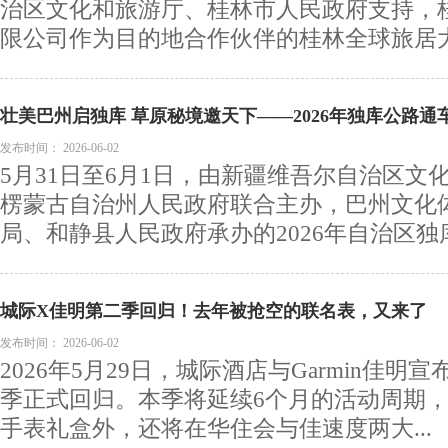
治区文化和旅游厅、桂林市人民政府支持，
限公司作为目的地合作伙伴的桂林全球旅居大会
壮美巴州启独库 草原秘境邀天下——2026年独库公路
满举办
发布时间：
2026-06-02
5月31日至6月1日，由新疆维吾尔自治区文
楞蒙古自治州人民政府联合主办，巴州文化
局、和静县人民政府承办的2026年自治区独库.
城际X佳明第二季回归！去年被抢空的联名表，又来了
发布时间：
2026-06-02
2026年5月29日，城际酒店与Garmin佳
季正式回归。本季将延续6个月的活动周期
手表礼盒外，还将在华住会与佳速度两大...