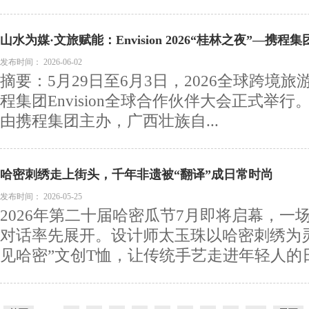
山水为媒·文旅赋能：Envision 2026“桂林之夜”—
暨桂林全球推广计划启动仪式点亮夜色
发布时间：
2026-06-02
摘要：5月29日至6月3日，2026全球跨境
程集团Envision全球合作伙伴大会正式举行。
由携程集团主办，广西壮族自...
哈密刺绣走上街头，千年非遗被“翻译”成日常时尚
发布时间：
2026-05-25
2026年第二十届哈密瓜节7月即将启幕，一
对话率先展开。设计师太玉珠以哈密刺绣为
见哈密”文创T恤，让传统手艺走进年轻人的日常