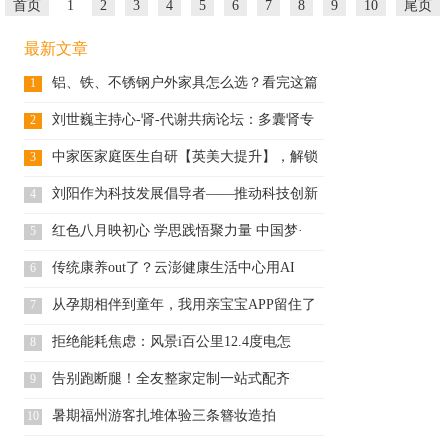
首页
1
2
3
4
5
6
7
8
9
10
尾页
最新文章
铝、铁、不锈钢户外家具怎么选？看完这篇
1
不
刘世巍主持心-肾-代谢共病论坛：多囊肾专
2
中家医家庭医生自研【英美大提升】，解锁
3
全
刘阳作为科技发展倡导者——推动科技创新
4
改
红色八月映初心 学思践悟聚力量 中国梦·
5
传统康养out了？云澎健康生活中心用AI
6
从孕期相伴到童年，我用亲宝宝APP留住了
7
拒绝能耗焦虑：风景i百公里12.4度电怎
8
告别跑断腿！全友整家定制一站式配齐
9
暑期福州游客扎堆体验三条簪妆造拍
10
照，"三