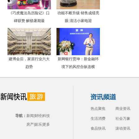
《巧虎魔法岛历险记》口
功能不断升级 销售成绩亮
碑获赞 解锁暑期最
眼 清洁小家电迎
建博会后，家居行业六大
新网银行贾坤：新金融环
趋势
境下的风控合纵连横
热点聚焦
商业资讯
导航：
新闻
|
财经
|
科技
生活消费
社会万象
房产
|
娱乐
|
更多
食品快讯
滚动资讯