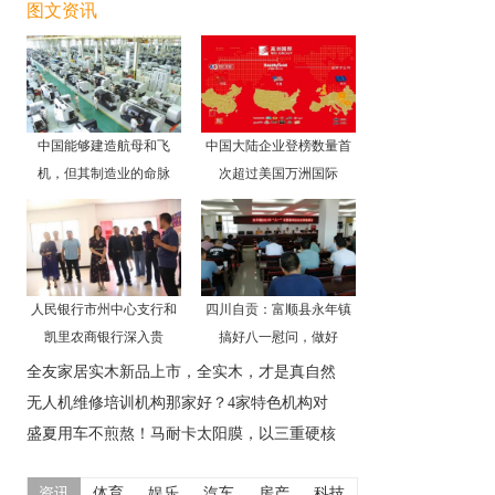
图文资讯
中国能够建造航母和飞
中国大陆企业登榜数量首
机，但其制造业的命脉
次超过美国万洲国际
人民银行市州中心支行和
四川自贡：富顺县永年镇
凯里农商银行深入贵
搞好八一慰问，做好
全友家居实木新品上市，全实木，才是真自然
无人机维修培训机构那家好？4家特色机构对
盛夏用车不煎熬！马耐卡太阳膜，以三重硬核
资讯
体育
娱乐
汽车
房产
科技