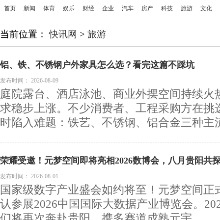
首页
新闻
体育
娱乐
财经
企业
汽车
房产
科技
旅游
文化
当前位置：
快讯网
>
旅游
铝、铁、不锈钢户外家具怎么选？看完这篇不踩坑
发布时间：
2026-08-09
庭院露台、酒店泳池、商业外摆空间持续火
求稳步上涨。不少消费者、工程采购方在挑
时陷入难题：铁艺、不锈钢、铝合金三种主流材
荣耀受邀！元梦空间即将亮相2026数博会，八月贵阳共
发布时间：
2026-08-01
国家级数字产业盛会如约将至！元梦空间正
认参展2026中国国际大数据产业博览会。2026
们将再次奔赴贵阳，携多赛道成熟元宇...