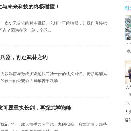
重生与未来科技的终极碰撞！
图
行一次史无前例的时空跳跃。忘掉当下的喧嚣，让我们直接把
间点？因为在这一刻，全球...
中
机
执兵器，再赴武林之约
是无数温情与激战拼凑起我们独一份的侠义回忆。骑驴客醉风
侠士如今安否？当年苦于武学...
人
2
友可愿重执长剑，再探武学巅峰
太
速
。犹记当年，故人携手共闯血战，九阴扫寇、真武砺骨，那些