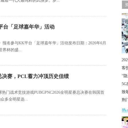
着一代人最纯粹的武侠梦。岁...
平台「足球嘉年华」活动
报名参与KK平台「足球嘉年华」活动发布日期：2026年6月
世界杯的盛...
20
客
尔总决赛，PCL蓄力冲顶历史佳绩
“
5G
致
球热门战术竞技游戏PUBGPNC2026全明星赛总决赛在韩国首
多全明星选...
荆
热