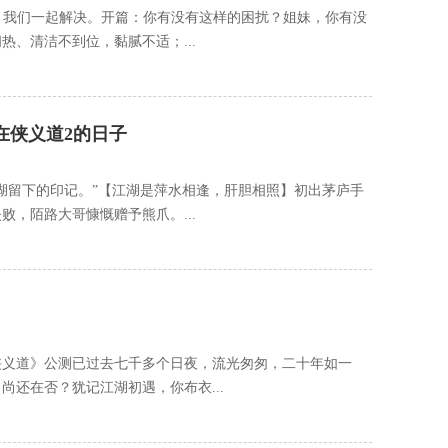
，我们一起解决。开篇：你有没有这样的困扰？姐妹，你有没
、清洁不到位，黏腻不适；...
在侠义道2的日子
湖留下的印记。”【江湖是萍水相逢，肝胆相照】初出茅庐手
，陌路大哥慷慨赠予熊爪。...
侠义道》公测已过去七千多个日夜，流光匆匆，二十年如一
还在否？犹记江湖初遇，你布衣...