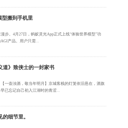
模型搬到手机里
步。4月27日，蚂蚁灵光App正式上线“体验世界模型”功
I产品。用户只需...
义道》致侠士的一封家书
。【一壶浊酒，敬当年明月】京城客栈的灯笼依旧悬在，酒旗
已忘记自己初入江湖时的青涩...
见的细节里。