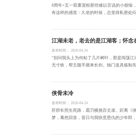
8周年+五一双重宠粉那些难以言说的小烦恼
有这样的感觉：久坐的时候，总觉得私密处闷热
江湖未老，老去的是江湖客；怀念
发布时间：
2026-04-24
“别问我头上为何粘了几片树叶，那是闯荡江
无寸铁，帮主随手掷来长剑。独门道具炼制失败
侠骨未冷
发布时间：
2026-04-24
肝胆长照生死路，霜刃横挑百丈崖。距离《
梦，蓦然回首，昔日与我快意恩仇的少年郎，尚