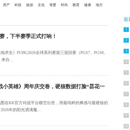
房产
科技
旅游
文化
母婴
时尚
教育
健康
地方
最
1
海开赛，下半赛季正式打响！
2
3
生》PUBG2026全球系列赛第三巡回赛（PGS7、PGS8、
来自...
4
5
6
爆战小英雄》周年庆交卷，硬核数据打脸“昙花一
7
的地图在KK官方对战平台横空出世，用最纯粹的爽感与最硬核的
8
26年的阳光洒满魔...
9
10