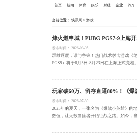
首页
新闻
体育
娱乐
财经
企业
汽车
当前位置：
快讯网
>
游戏
烽火燃申城！PUBG PGS7-9上
发布时间：
2026-08-05
群雄逐鹿，谁与争锋！热门战术射击游戏《绝地求
PGS9）将于8月5日-8月23日在上海正式亮相。
玩家破60万、留存直逼80%！《
现”
发布时间：
2026-07-30
2025年的夏天，一张名为《爆战小英雄》
数值，让无数冒险者开始征战之路。如今，当20