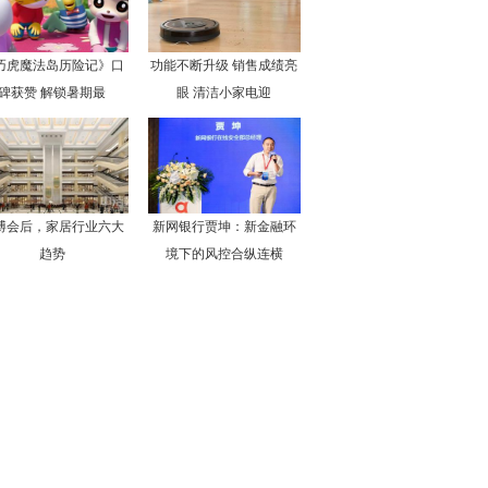
巧虎魔法岛历险记》口
功能不断升级 销售成绩亮
碑获赞 解锁暑期最
眼 清洁小家电迎
博会后，家居行业六大
新网银行贾坤：新金融环
趋势
境下的风控合纵连横