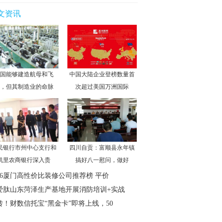
文资讯
国能够建造航母和飞
中国大陆企业登榜数量首
，但其制造业的命脉
次超过美国万洲国际
民银行市州中心支行和
四川自贡：富顺县永年镇
凯里农商银行深入贵
搞好八一慰问，做好
026厦门高性价比装修公司推荐榜 平价
爱肽山东菏泽生产基地开展消防培训+实战
转！财数信托宝“黑金卡”即将上线，50