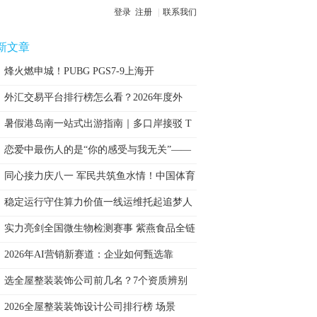
登录
注册
|
联系我们
新文章
烽火燃申城！PUBG PGS7-9上海开
外汇交易平台排行榜怎么看？2026年度外
暑假港岛南一站式出游指南｜多口岸接驳 T
恋爱中最伤人的是“你的感受与我无关”——
同心接力庆八一 军民共筑鱼水情！中国体育
稳定运行守住算力价值一线运维托起追梦人
的
实力亮剑全国微生物检测赛事 紫燕食品全链
2026年AI营销新赛道：企业如何甄选靠
选全屋整装装饰公司前几名？7个资质辨别
方
2026全屋整装装饰设计公司排行榜 场景