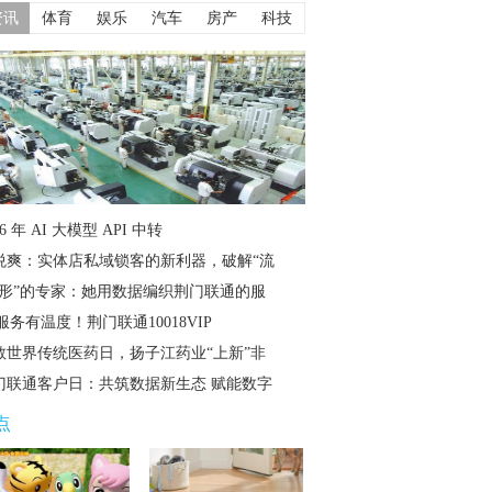
资讯
体育
娱乐
汽车
房产
科技
26 年 AI 大模型 API 中转
悦爽：实体店私域锁客的新利器，破解“流
隐形”的专家：她用数据编织荆门联通的服
服务有温度！荆门联通10018VIP
敬世界传统医药日，扬子江药业“上新”非
门联通客户日：共筑数据新生态 赋能数字
点