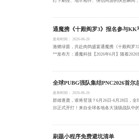
灯下刷怪、地牢相伴、侠侣同游的快意瞬间，藏
通魔携《十殿阎罗3》报名参与KK
发布时间：
2026-06-26
激燃绿茵，共赴肉鸽盛宴通魔携《十殿阎罗3》
**发布方：通魔科技【2026年6月】随着2026
全球PUBG强队集结PNC2026首
发布时间：
2026-06-26
群雄逐鹿，谁将登顶？6月26日-6月28日，全
尔正式开打！来自全球各地各大顶级战队中的众
刷题小程序免费避坑清单