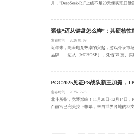
月，“DeepSeek-R1”上线不足20天便实现日活跃
聚焦“迈从键盘怎么样”：其硬核性
发布时间：
2026-01-09
近年来，随着电竞热潮的兴起，游戏外设市场
品牌——迈从（MCHOSE），凭借“科技、实
PGC2025见证FS战队新王加冕，
发布时间：
2025-12-23
北斗所指，竞逐巅峰！11月28日-12月14日，
百丽宫已完美拉下帷幕，来自世界各地的33支劲