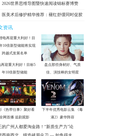
2026世界思维导图暨快速阅读锦标赛博赞
医美术后修护精华推荐：褪红舒缓同时促胶
原
文资讯
电再迎重大利好！目标5
盘点那些身材好、气质
年10倍新型储能
佳、演技棒的女明星
影《热带往事》聚好看
下半年优秀电影云集 《毒
全网首播 追剧观影
液2》豪华阵容
正的广州人都爱淘金路！“新质生产力”论
进西南西北，锻造破局尖刀 — 如鱼得水