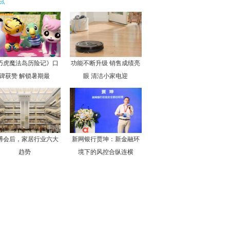
点
巧虎魔法岛历险记》口
功能不断升级 销售成绩亮
碑获赞 解锁暑期最
眼 清洁小家电迎
博会后，家居行业六大
新网银行贾坤：新金融环
趋势
境下的风控合纵连横