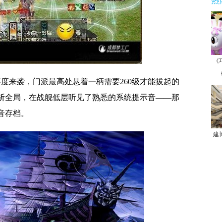
热
《
再度来袭，门派最高处悬着一柄需要260级才能拔起的
斩全局，在战舰低层听见了熟悉的系统提示音——那
音存档。
建