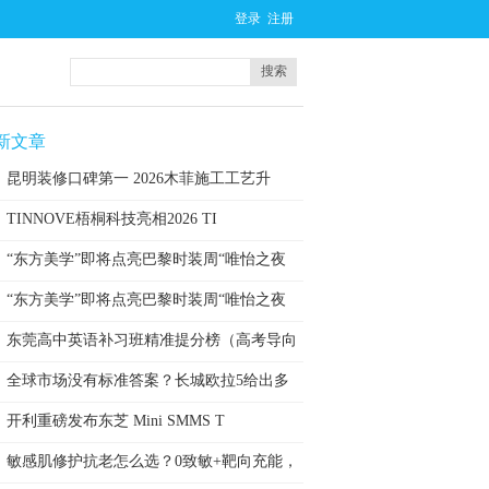
登录
注册
搜索
新文章
昆明装修口碑第一 2026木菲施工工艺升
TINNOVE梧桐科技亮相2026 TI
“东方美学”即将点亮巴黎时装周“唯怡之夜
“东方美学”即将点亮巴黎时装周“唯怡之夜
东莞高中英语补习班精准提分榜（高考导向
版
全球市场没有标准答案？长城欧拉5给出多
动
开利重磅发布东芝 Mini SMMS T
敏感肌修护抗老怎么选？0致敏+靶向充能，