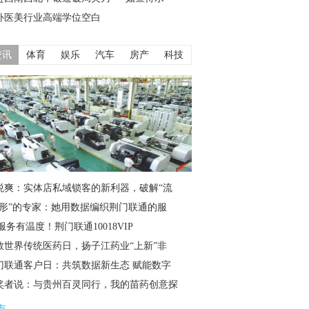
补医美行业高端学位空白
资讯
体育
娱乐
汽车
房产
科技
悦爽：实体店私域锁客的新利器，破解“流
隐形”的专家：她用数据编织荆门联通的服
服务有温度！荆门联通10018VIP
敬世界传统医药日，扬子江药业“上新”非
门联通客户日：共筑数据新生态 赋能数字
奖者说：与贵州百灵同行，我的苗药创意探