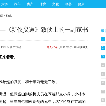
旅游
汽车
房产
体育
文化
母婴
健康
讯网
>
游戏
—《新侠义道》致侠士的一封家书
最
1
19955 会员投稿
暂无
评论
大
中
小
加入收藏夹
2
3
回来看看。
4
5
风卷起的弧度，和十年前毫无二致。
6
7
青涩，但武当山脚的樵夫仍在哼着那支小调，少林木
8
响起。当年与你彻夜论剑的兄弟，名字还刻在京城的