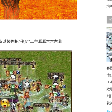
填
所以替你把“侠义”二字原原本本留着：
客
“
5G
致
荆
获