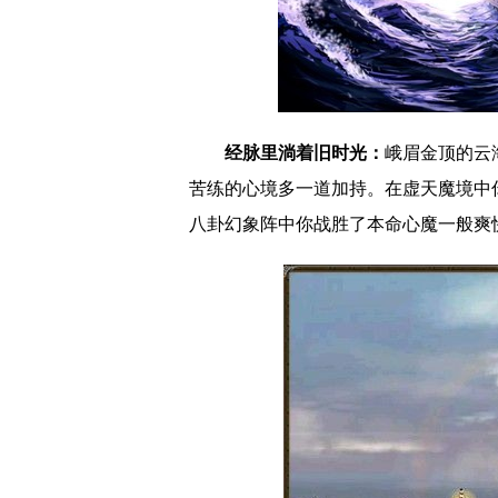
经脉里淌着旧时光：
峨眉金顶的云
苦练的心境多一道加持。在虚天魔境中
八卦幻象阵中你战胜了本命心魔一般爽