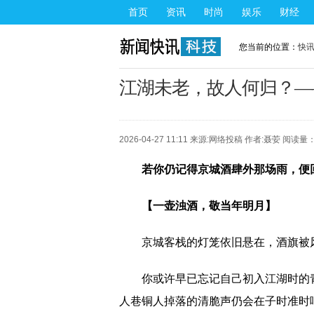
首页
资讯
时尚
娱乐
财经
您当前的位置：
快
江湖未老，故人何归？—
2026-04-27 11:11 来源:
网络投稿
作者:聂荌 阅读量：
若你仍记得京城酒肆外那场雨，便
【一壶浊酒，敬当年明月】
京城客栈的灯笼依旧悬在，酒旗被
你或许早已忘记自己初入江湖时的
人巷铜人掉落的清脆声仍会在子时准时