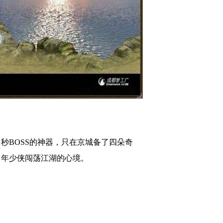
刀秒BOSS的神器，只在京城备了四朵奇
用当年少侠闯荡江湖的心境。