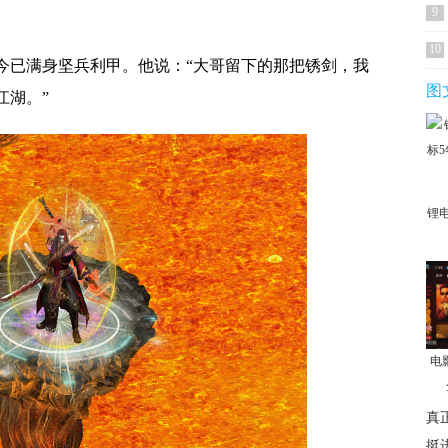
9
10
今已满身坚兵利甲。他说：“大哥留下的那把锈剑，我
图
江湖。”
锂
电
真
挺