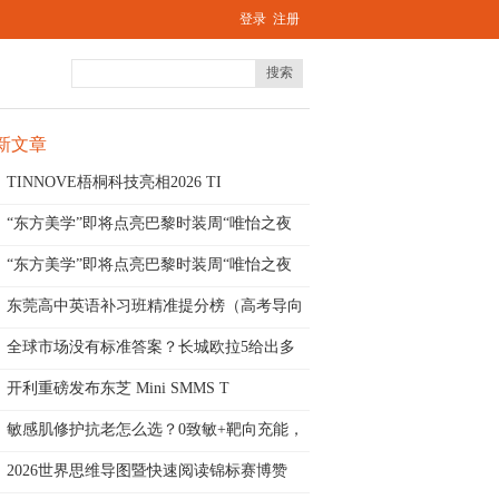
登录
注册
搜索
新文章
TINNOVE梧桐科技亮相2026 TI
“东方美学”即将点亮巴黎时装周“唯怡之夜
“东方美学”即将点亮巴黎时装周“唯怡之夜
东莞高中英语补习班精准提分榜（高考导向
版
全球市场没有标准答案？长城欧拉5给出多
动
开利重磅发布东芝 Mini SMMS T
敏感肌修护抗老怎么选？0致敏+靶向充能，
2026世界思维导图暨快速阅读锦标赛博赞