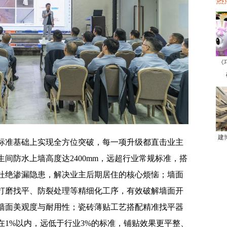
热
《
建
标准基础上实现全方位突破，每一项升级都直击业主
间防水上墙高度达2400mm，远超行业常规标准，搭
上杜绝渗漏隐患，解决业主后期居住的核心烦恼；墙面
打磨找平、防裂处理等精细化工序，有效破解墙面开
墙面美观度与耐用性；瓷砖薄贴工艺搭配精准找平器
在1%以内，远低于行业3%的标准，铺贴效果更平整、