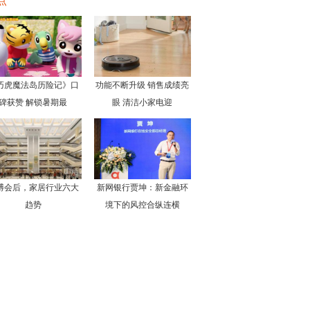
点
巧虎魔法岛历险记》口
功能不断升级 销售成绩亮
碑获赞 解锁暑期最
眼 清洁小家电迎
博会后，家居行业六大
新网银行贾坤：新金融环
趋势
境下的风控合纵连横