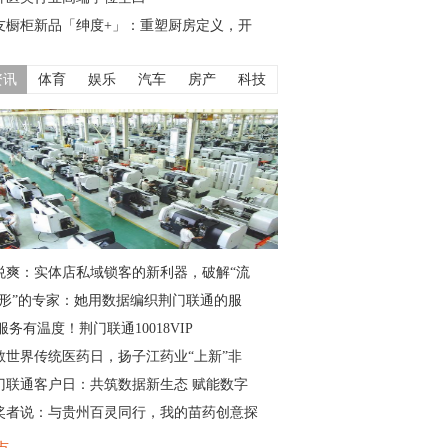
友橱柜新品「绅度+」：重塑厨房定义，开
资讯
体育
娱乐
汽车
房产
科技
悦爽：实体店私域锁客的新利器，破解“流
隐形”的专家：她用数据编织荆门联通的服
服务有温度！荆门联通10018VIP
敬世界传统医药日，扬子江药业“上新”非
门联通客户日：共筑数据新生态 赋能数字
奖者说：与贵州百灵同行，我的苗药创意探