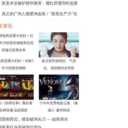
医美术后修护精华推荐：褪红舒缓同时促胶
原
真正的广州人都爱淘金路！“新质生产力”论
文资讯
电再迎重大利好！目标5
盘点那些身材好、气质
年10倍新型储能
佳、演技棒的女明星
影《热带往事》聚好看
下半年优秀电影云集 《毒
全网首播 追剧观影
液2》豪华阵容
进西南西北，锻造破局尖刀 — 如鱼得水
补医美行业高端学位空白