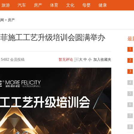
旅游
汽车
房产
体育
文化
母婴
健康
讯网
>
房产
6木菲施工工艺升级培训会圆满举办
最
1
5482 会员投稿
暂无
评论
大
中
小
加入收藏夹
2
3
4
5
6
7
8