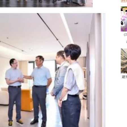
热
《
建