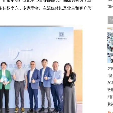
广州市不动产登记中心督导部部长、四级调研员李业
如
主任杨李东，专家学者、主流媒体以及业主和客户代
客
“
5G
致
荆
获