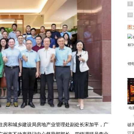
9
10
图
锂
电
住房和城乡建设局房地产业管理处副处长宋加平，广
破
江