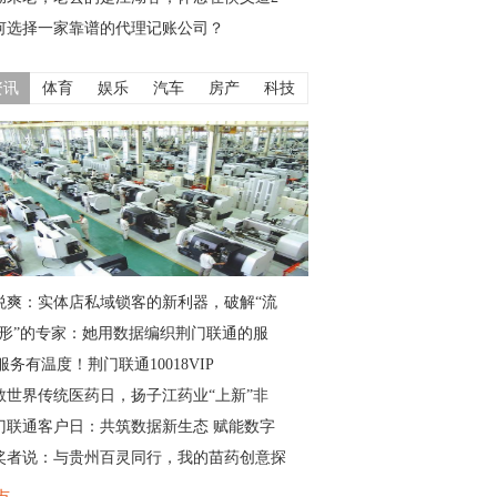
何选择一家靠谱的代理记账公司？
资讯
体育
娱乐
汽车
房产
科技
悦爽：实体店私域锁客的新利器，破解“流
隐形”的专家：她用数据编织荆门联通的服
服务有温度！荆门联通10018VIP
敬世界传统医药日，扬子江药业“上新”非
门联通客户日：共筑数据新生态 赋能数字
奖者说：与贵州百灵同行，我的苗药创意探