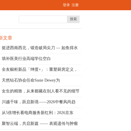
登录
注册
搜索
新文章
挺进西南西北，锻造破局尖刀 — 如鱼得水
填补医美行业高端学位空白
全友橱柜新品「绅度+」：重塑厨房定义，
开
天然钻石协会任命Susie Dewey为
女生的精致，从来都藏在别人看不见的细节
里
川越千味，跃启新境——2026中餐风尚趋
从5倍增长看电商服务新红利：2026京东
聚智云端，共启新篇 —— 表观遗传与肿瘤