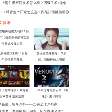
上海仁爱医院技术怎么样？四级手术+微创
介
CT球管生产厂家怎么选？四维决策框架帮你
文资讯
电再迎重大利好！目标5
盘点那些身材好、气质
年10倍新型储能
佳、演技棒的女明星
影《热带往事》聚好看
下半年优秀电影云集 《毒
全网首播 追剧观影
液2》豪华阵容
界新生，智享户外——2026全球户外家
湖未老，老去的是江湖客；怀念在侠义道2