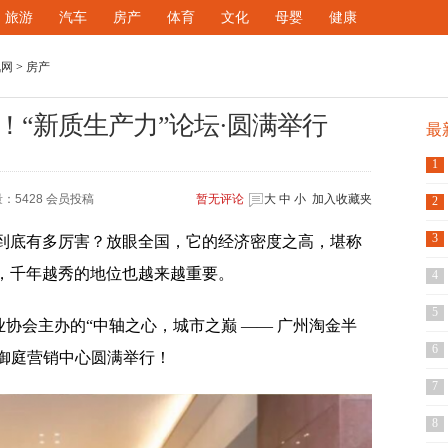
旅游
汽车
房产
体育
文化
母婴
健康
讯网
>
房产
！“新质生产力”论坛·圆满举行
最
1
：5428 会员投稿
暂无
评论
大
中
小
加入收藏夹
2
3
到底有多厉害？放眼全国，它的经济密度之高，堪称
，千年越秀的地位也越来越重要。
4
5
行业协会主办的“中轴之心，城市之巅 —— 广州淘金半
6
、御庭营销中心圆满举行！
7
8