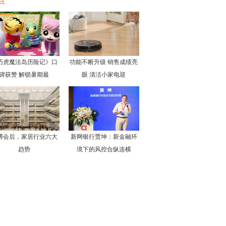
点
巧虎魔法岛历险记》口
功能不断升级 销售成绩亮
碑获赞 解锁暑期最
眼 清洁小家电迎
博会后，家居行业六大
新网银行贾坤：新金融环
趋势
境下的风控合纵连横