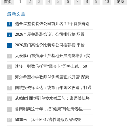
首页
1
2
3
4
5
6
7
8
9
10
尾页
最新文章
选全屋整装装饰公司前几名？7个资质辨别
1
方
2026全屋整装装饰设计公司排行榜 场景
2
2026厦门高性价比装修公司推荐榜 平价
3
太爱肽山东菏泽生产基地开展消防培训+实
4
战
速转！财数信托宝“黑金卡”即将上线，50
5
海尔希望小学教师AI训练营正式开营 探索
6
国核投资徐孟达：统筹百年园区改造，打通
7
资
从0油炸面饼到单篓水煮工艺：康师傅低热
8
量
鲁南制药这十年，把“健康”种进青春里——
9
5830米，猛士M817高性能版以智驾登
10