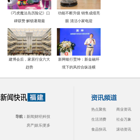
《巧虎魔法岛历险记》口
功能不断升级 销售成绩亮
碑获赞 解锁暑期最
眼 清洁小家电迎
建博会后，家居行业六大
新网银行贾坤：新金融环
趋势
境下的风控合纵连横
热点聚焦
商业资讯
导航：
新闻
|
财经
|
科技
生活消费
社会万象
房产
|
娱乐
|
更多
食品快讯
滚动资讯