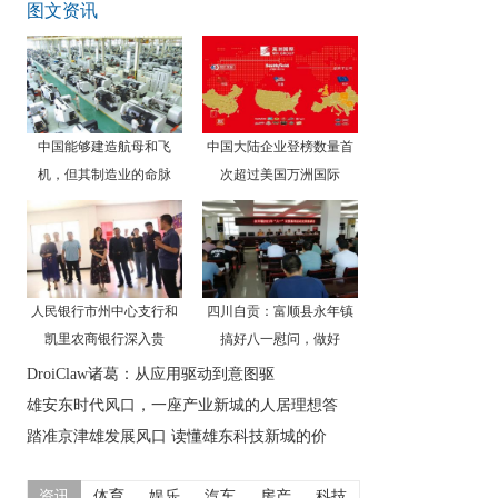
图文资讯
中国能够建造航母和飞
中国大陆企业登榜数量首
机，但其制造业的命脉
次超过美国万洲国际
人民银行市州中心支行和
四川自贡：富顺县永年镇
凯里农商银行深入贵
搞好八一慰问，做好
DroiClaw诸葛：从应用驱动到意图驱
雄安东时代风口，一座产业新城的人居理想答
踏准京津雄发展风口 读懂雄东科技新城的价
资讯
体育
娱乐
汽车
房产
科技