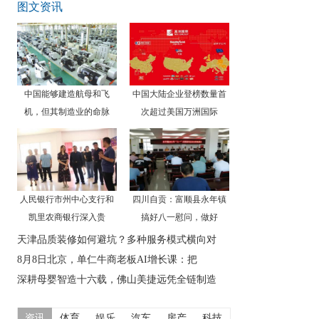
图文资讯
中国能够建造航母和飞
中国大陆企业登榜数量首
机，但其制造业的命脉
次超过美国万洲国际
人民银行市州中心支行和
四川自贡：富顺县永年镇
凯里农商银行深入贵
搞好八一慰问，做好
天津品质装修如何避坑？多种服务模式横向对
8月8日北京，单仁牛商老板AI增长课：把
深耕母婴智造十六载，佛山美捷远凭全链制造
资讯
体育
娱乐
汽车
房产
科技