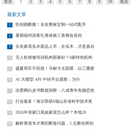
首页
1
2
3
4
5
6
7
8
9
10
尾页
最新文章
告别跑断腿！全友整家定制一站式配齐
1
暑期福州游客扎堆体验三条簪妆造拍
2
照，"三
全友家居实木新品上市，全实木，才是真自
3
然
无人机维修培训机构那家好？4家特色机构
4
对
盛夏用车不煎熬！马耐卡太阳膜，以三重硬
5
核
AI 大模型 API 中转平台观察：为什
6
珍爱网白皮书数据洞察：八成青年有婚恋焦
7
虑
行业最多！海尔荣获6项山东省科学技术奖
8
2026年张家口凤姐家居怎么样？本地28
9
解析香港专才离职断签问题，5 点教你辨别
10