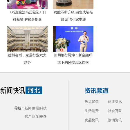
《巧虎魔法岛历险记》口
功能不断升级 销售成绩亮
碑获赞 解锁暑期最
眼 清洁小家电迎
建博会后，家居行业六大
新网银行贾坤：新金融环
趋势
境下的风控合纵连横
热点聚焦
商业资讯
导航：
新闻
|
财经
|
科技
生活消费
社会万象
房产
|
娱乐
|
更多
食品快讯
滚动资讯