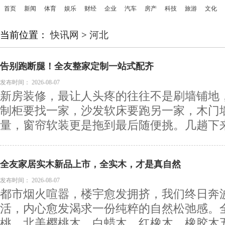
首页
新闻
体育
娱乐
财经
企业
汽车
房产
科技
旅游
文化
当前位置：
快讯网
>
河北
告别跑断腿！全友整家定制一站式配齐
发布时间：
2026-08-07
新房装修，最让人头疼的往往不是刷墙铺地
制柜要找一家，沙发软床要跑另一家，木门
量，窗帘软装更是拖到最后随便挑。几趟下来，
全友家居实木新品上市，全实木，才是真自然
发布时间：
2026-08-07
都市烟火喧嚣，楼宇愈发拥挤，我们终日奔
活，内心愈发渴求一份纯粹的自然松弛感。
桃、北美樱桃木、白蜡木、红橡木、橡胶木五大