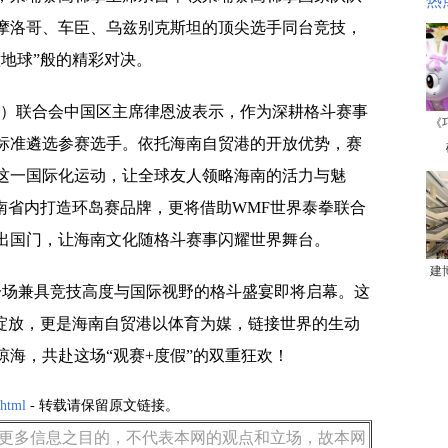
热
摩洛哥、车臣、乌兹别克斯坦的顶尖选手同台竞技，
地球”般的精彩对决。
术）联合会中国区主席律恩波表示，作为深耕格斗赛事
《
标准遴选参赛选手。依托海南自贸港的开放优势，赛
这一国际化运动，让全球友人领略海南的活力与魅
南省内打造环岛赛品牌，更将借助WMF世界泰拳联合
出国门，让海南文化随格斗赛事闪耀世界舞台。
建
一场兼具竞技高度与国际视野的格斗盛宴即将启幕。这
力绽放，更是海南自贸港以体育为媒，链接世界的生动
海，共赴这场“观赛+度假”的双重狂欢！
.html
- 转载请保留原文链接。
更多信息之目的，不代表本网的观点和立场，故本网