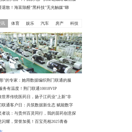
醛退散！海富除醛“黑科技”无光触媒“睇
资讯
体育
娱乐
汽车
房产
科技
隐形”的专家：她用数据编织荆门联通的服
服务有温度！荆门联通10018VIP
敬世界传统医药日，扬子江药业“上新”非
门联通客户日：共筑数据新生态 赋能数字
奖者说：与贵州百灵同行，我的苗药创意探
意闪耀，荣誉加冕！百宝亮相2025青春