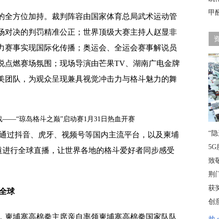
甲
的全方位加持。裁判阵容由国家体育总局武术运动管
场对决的判罚精准公正；世界顶级大赛主持人赵显非
力赛事实现国际化传播；奥运会、全运会赛事解说员
说点燃赛场氛围；现场导演由芒果TV、湖南广电金牌
美团队，为观众呈现兼具视觉冲击力与格斗魅力的舞
“
将通过抖音、虎牙、视频号等国内主流平台，以及柬埔
5G
外渠道进行全球直播，让世界各地的格斗爱好者同步感受
致
荆
获
全球
创
，柬埔寨高棉拳主席亲自率领柬埔寨高棉拳国家队队