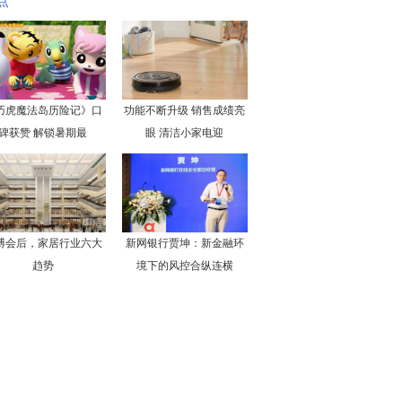
点
巧虎魔法岛历险记》口
功能不断升级 销售成绩亮
碑获赞 解锁暑期最
眼 清洁小家电迎
博会后，家居行业六大
新网银行贾坤：新金融环
趋势
境下的风控合纵连横