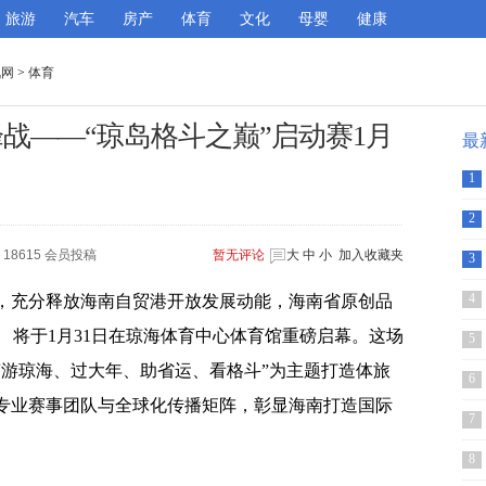
旅游
汽车
房产
体育
文化
母婴
健康
讯网
>
体育
战——“琼岛格斗之巅”启动赛1月
最
1
2
18615 会员投稿
暂无
评论
大
中
小
加入收藏夹
3
4
，充分释放海南自贸港开放发展动能，海南省原创品
） 将于1月31日在琼海体育中心体育馆重磅启幕。这场
5
“游琼海、过大年、助省运、看格斗”为主题打造体旅
6
专业赛事团队与全球化传播矩阵，彰显海南打造国际
7
8