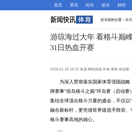
首页
资讯
时尚
娱乐
财经
您当前的位置：
快
游琼海过大年 看格斗巅峰
31日热血开赛
2026-01-20 16:25 来源:
网络投稿
作者:唐昧 阅读量：
为深入贯彻落实国家体育强国战略
牌赛事“琼岛格斗之巅”环岛赛（启动赛
集结全球顶尖格斗力量的盛会，不仅以
融合新标杆，更凭借世界级选手阵容、
格斗赛事高地的雄心。