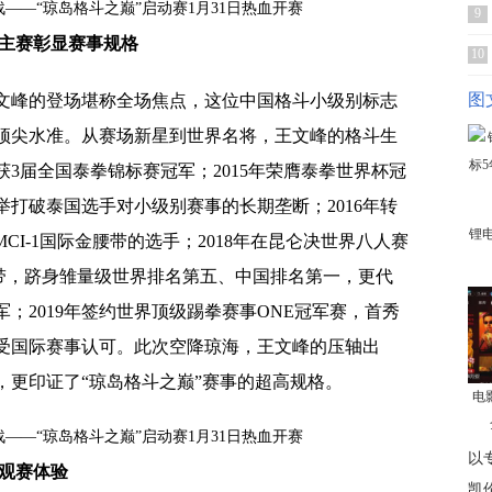
9
条主赛彰显赛事规格
10
图
文峰的登场堪称全场焦点，这位中国格斗小级别标志
顶尖水准。从赛场新星到世界名将，王文峰的格斗生
斩获3届全国泰拳锦标赛冠军；2015年荣膺泰拳世界杯冠
打破泰国选手对小级别赛事的长期垄断；2016年转
锂
I-1国际金腰带的选手；2018年在昆仑决世界八人赛
金腰带，跻身雏量级世界排名第五、中国排名第一，更代
；2019年签约世界顶级踢拳赛事ONE冠军赛，首秀
受国际赛事认可。此次空降琼海，王文峰的压轴出
，更印证了“琼岛格斗之巅”赛事的超高规格。
电
以
观赛体验
凯