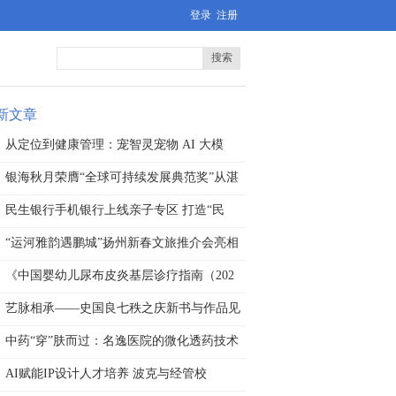
登录
注册
搜索
新文章
从定位到健康管理：宠智灵宠物 AI 大模
银海秋月荣膺“全球可持续发展典范奖”从湛
民生银行手机银行上线亲子专区 打造“民
“运河雅韵遇鹏城”扬州新春文旅推介会亮相
《中国婴幼儿尿布皮炎基层诊疗指南（202
艺脉相承——史国良七秩之庆新书与作品见
面
中药“穿”肤而过：名逸医院的微化透药技术
AI赋能IP设计人才培养 波克与经管校