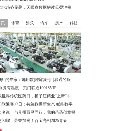
能化趋势显著，天眼查数据解读母婴消费
资讯
体育
娱乐
汽车
房产
科技
隐形”的专家：她用数据编织荆门联通的服
服务有温度！荆门联通10018VIP
敬世界传统医药日，扬子江药业“上新”非
门联通客户日：共筑数据新生态 赋能数字
奖者说：与贵州百灵同行，我的苗药创意探
意闪耀，荣誉加冕！百宝亮相2025青春