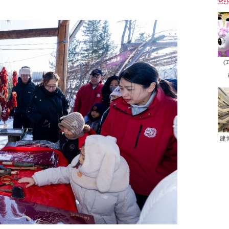
热
《
建