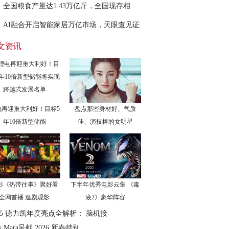
参
全国粮食产量达1.43万亿斤，全国现存相
AI融合开启智能家居万亿市场，天眼查见证
文资讯
电再迎重大利好！目标5
盘点那些身材好、气质
年10倍新型储能
佳、演技棒的女明星
影《热带往事》聚好看
下半年优秀电影云集 《毒
全网首播 追剧观影
液2》豪华阵容
025 德力凯年度亮点全解析： 脑机接
x Mara呈献 2026 新春特别