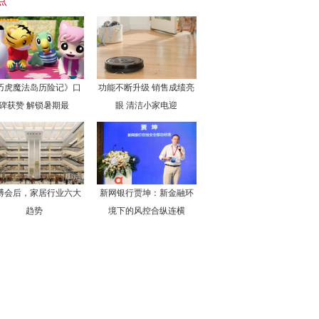
点
巧虎魔法岛历险记》口
功能不断升级 销售成绩亮
碑获赞 解锁暑期最
眼 清洁小家电迎
博会后，家居行业六大
新网银行贾坤：新金融环
趋势
境下的风控合纵连横