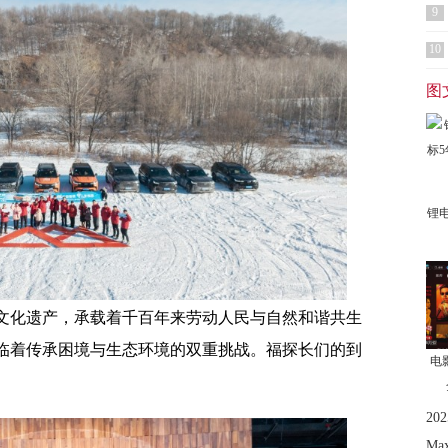
9
10
图
锂
文化遗产，承载着千百年来劳动人民与自然和谐共生
临着传承困境与生态环境的双重挑战。福探长们的到
电
。
2
Ma