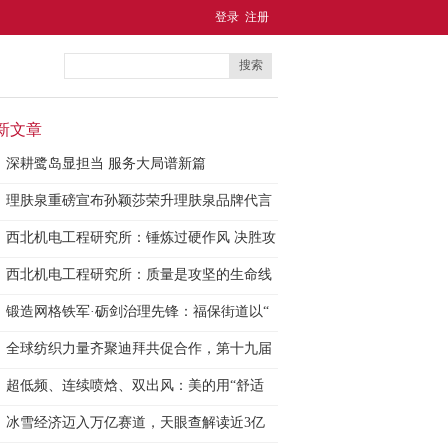
登录
注册
搜索
新文章
深耕鹭岛显担当 服务大局谱新篇
理肤泉重磅宣布孙颖莎荣升理肤泉品牌代言
人
西北机电工程研究所：锤炼过硬作风 决胜攻
西北机电工程研究所：质量是攻坚的生命线
锻造网格铁军·砺剑治理先锋：福保街道以“
全球纺织力量齐聚迪拜共促合作，第十九届
I
超低频、连续喷焓、双出风：美的用“舒适
黄
冰雪经济迈入万亿赛道，天眼查解读近3亿