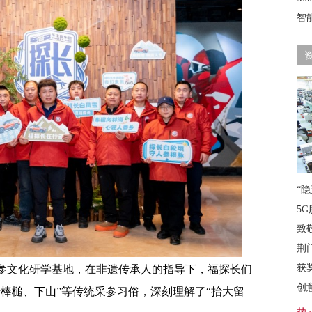
智
“
5G
致
荆
获
参文化研学基地，在非遗传承人的指导下，福探长们
创
棒槌、下山”等传统采参习俗，深刻理解了“抬大留