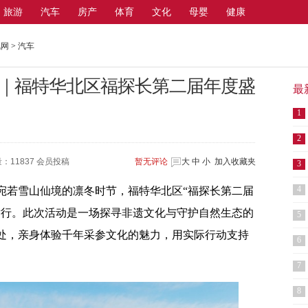
旅游
汽车
房产
体育
文化
母婴
健康
讯网
>
汽车
｜福特华北区福探长第二届年度盛
最
1
2
：11837 会员投稿
暂无
评论
大
中
小
加入收藏夹
3
4
长白山宛若雪山仙境的凛冬时节，福特华北区“福探长第二届
举行。此次活动是一场探寻非遗文化与守护自然生态的
5
处，亲身体验千年采参文化的魅力，用实际行动支持
6
7
8