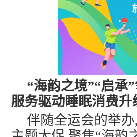
“海韵之境”“启承
服务驱动睡眠消费升
伴随全运会的举办,
主题大促,聚焦“海韵之