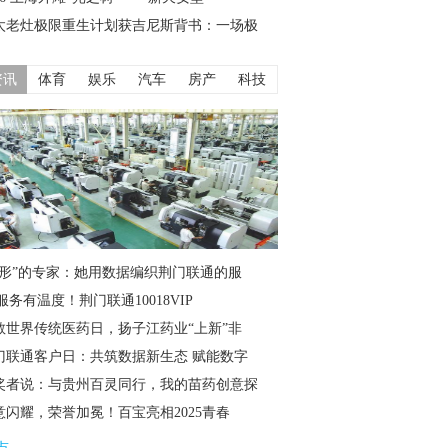
太老灶极限重生计划获吉尼斯背书：一场极
资讯
体育
娱乐
汽车
房产
科技
隐形”的专家：她用数据编织荆门联通的服
服务有温度！荆门联通10018VIP
敬世界传统医药日，扬子江药业“上新”非
门联通客户日：共筑数据新生态 赋能数字
奖者说：与贵州百灵同行，我的苗药创意探
意闪耀，荣誉加冕！百宝亮相2025青春