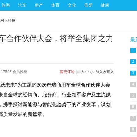
旅游
汽车
房产
体育
文化
母婴
健康
讯网
>
科技
用车合作伙伴大会，将举全集团之力
最
1
2
17595 会员投稿
暂无
评论
大
中
小
加入收藏夹
3
4
，智跃未来”为主题的2026奇瑞商用车全球合作伙伴大会
来自全球的经销商、服务商、行业领军客户及主流媒
5
，携手探讨新能源与智能化趋势下的产业变革，谋划
6
高质量发展的新篇章。
7
8