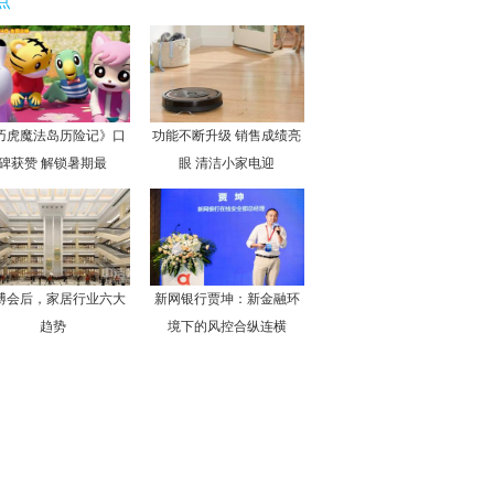
点
巧虎魔法岛历险记》口
功能不断升级 销售成绩亮
碑获赞 解锁暑期最
眼 清洁小家电迎
博会后，家居行业六大
新网银行贾坤：新金融环
趋势
境下的风控合纵连横