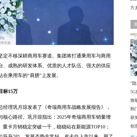
方
坚定不移深耕商用车赛道。集团将打通乘用车与商用
台、成熟的研发体系、优质的人才队伍、强大的供应
在乘用车的“肩膀”上发展。
“
目标15万
5G
致
总经理巩月琼发表了《奇瑞商用车战略发展报告》，
荆
核心路径。巩月琼指出：2025年奇瑞商用车销量增
获
创
%。重卡月销稳定突破一千，稳稳站在新能源TOP10；
位跃升7位，发展态势非常好。皮卡自上市以来，用了