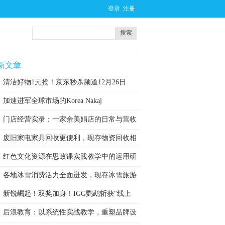
登录
注册
搜索
新文章
清洁好物1元抢！京东秒杀频道12月26日
加速进军全球市场的Korea Nakaj
门店经营实录：一家余美娟店的日常与营收
废旧家电家具回收更便利，现存物资回收相
关
红色文化资源在思政课实践教学中的运用研
究
各地冰雪消费活力全面迸发，现存冰雪旅游
相
新锐崛起！双奖加身！IGG鹦鹉斩获“线上
后浪教育：以系统性实战教学，重塑品牌设