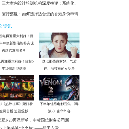
计
三大室内设计培训机构深度横评：系统化、
实
寰行盛世：如何选择适合您的香港身份申请
途
文资讯
电再迎重大利好！目标5
盘点那些身材好、气质
年10倍新型储能
佳、演技棒的女明星
影《热带往事》聚好看
下半年优秀电影云集 《毒
全网首播 追剧观影
液2》豪华阵容
恒星N20再添新单，中标国信财务公司新
026 上海外滩“光之树”——新天安堂