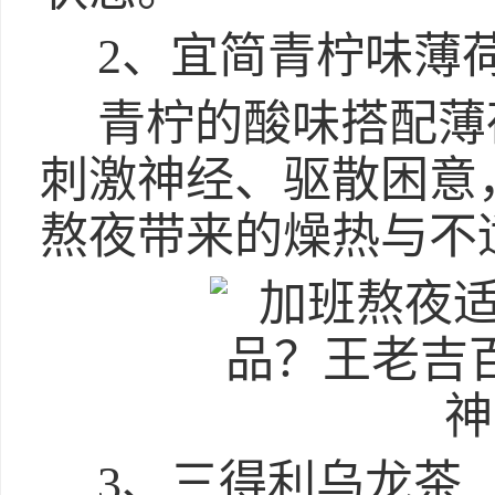
2、宜简青柠味薄
青柠的酸味搭配薄
刺激神经、驱散困意
熬夜带来的燥热与不
3、三得利乌龙茶