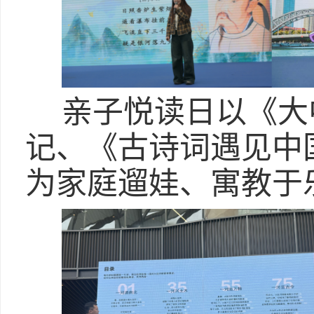
亲子悦读日以《大
记、《古诗词遇见中
为家庭遛娃、寓教于