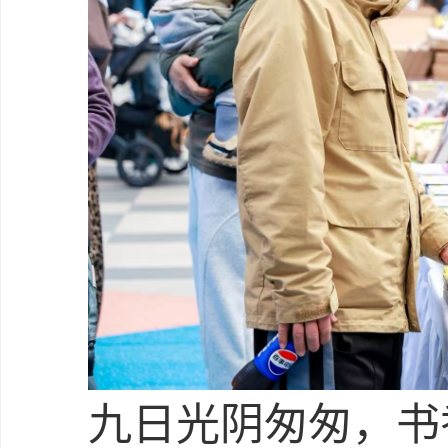
九日光阴匆匆，书香