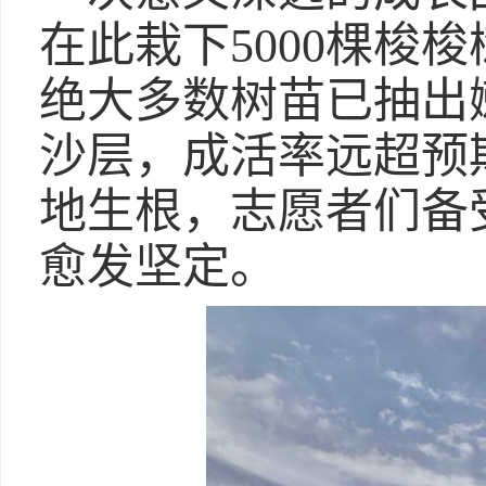
在此栽下5000棵梭
绝大多数树苗已抽出
沙层，成活率远超预
地生根，志愿者们备
愈发坚定。