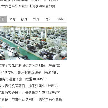
026世界思维导图暨快速阅读锦标赛博赞
资讯
体育
娱乐
汽车
房产
科技
悦爽：实体店私域锁客的新利器，破解“流
隐形”的专家：她用数据编织荆门联通的服
服务有温度！荆门联通10018VIP
敬世界传统医药日，扬子江药业“上新”非
门联通客户日：共筑数据新生态 赋能数字
奖者说：与贵州百灵同行，我的苗药创意探