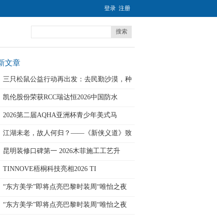
登录
注册
搜索
新文章
三只松鼠公益行动再出发：去民勤沙漠，种
下
凯伦股份荣获RCC瑞达恒2026中国防水
2026第二届AQHA亚洲杯青少年美式马
江湖未老，故人何归？——《新侠义道》致
侠
昆明装修口碑第一 2026木菲施工工艺升
TINNOVE梧桐科技亮相2026 TI
“东方美学”即将点亮巴黎时装周“唯怡之夜
“东方美学”即将点亮巴黎时装周“唯怡之夜