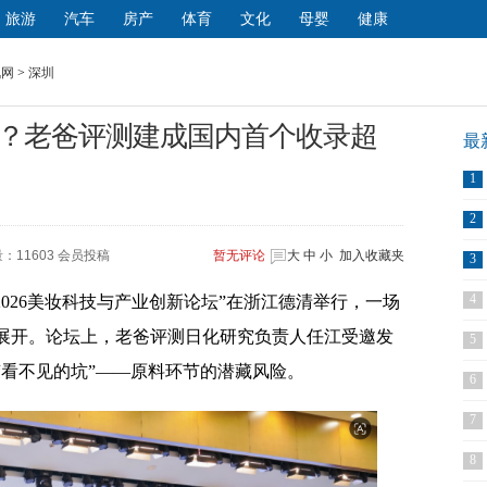
旅游
汽车
房产
体育
文化
母婴
健康
讯网
>
深圳
？老爸评测建成国内首个收录超
最
1
2
：11603 会员投稿
暂无
评论
大
中
小
加入收藏夹
3
4
2026美妆科技与产业创新论坛”在浙江德清举行，一场
展开。论坛上，老爸评测日化研究负责人任江受邀发
5
“看不见的坑”——原料环节的潜藏风险。
6
7
8