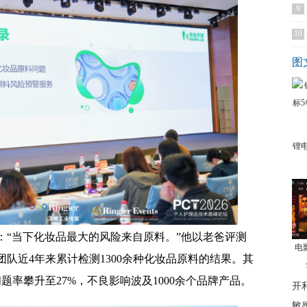
9
10
图
锂
：“当下化妆品最大的风险来自原料。”他以老爸评测
电
队近4年来累计检测1300余种化妆品原料的结果。其
题率攀升至27%，不良影响波及1000余个品牌产品。
开利
敏