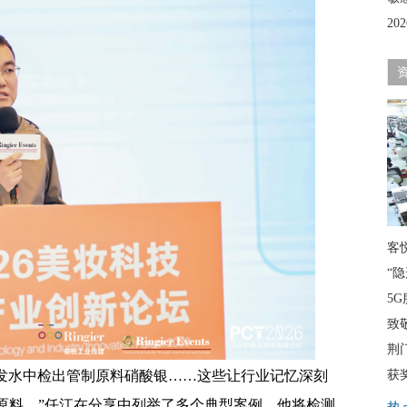
2
客
“
5G
致
荆
洗发水中检出管制原料硝酸银……这些让行业记忆深刻
获
原料。”任江在分享中列举了多个典型案例。他将检测