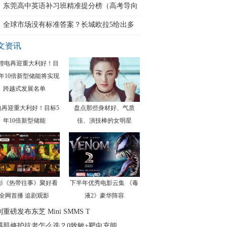
东莞高中英语补习班精准提分榜（高考导向
版
全球市场没有标准答案？长城欧拉5给出多
动
文资讯
电再迎重大利好！目标5
盘点那些身材好、气质
年10倍新型储能
佳、演技棒的女明星
影《热带往事》聚好看
下半年优秀电影云集 《毒
全网首播 追剧观影
液2》豪华阵容
重磅发布东芝 Mini SMMS T
感肌修护抗老怎么选？0致敏+靶向充能，