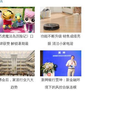
点
巧虎魔法岛历险记》口
功能不断升级 销售成绩亮
碑获赞 解锁暑期最
眼 清洁小家电迎
博会后，家居行业六大
新网银行贾坤：新金融环
趋势
境下的风控合纵连横