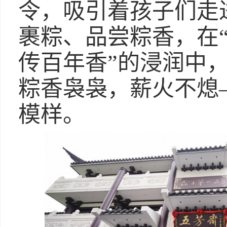
令，吸引着孩子们走
裹粽、品尝粽香，在
传百年香”的浸润中
粽香袅袅，薪火不熄
模样。