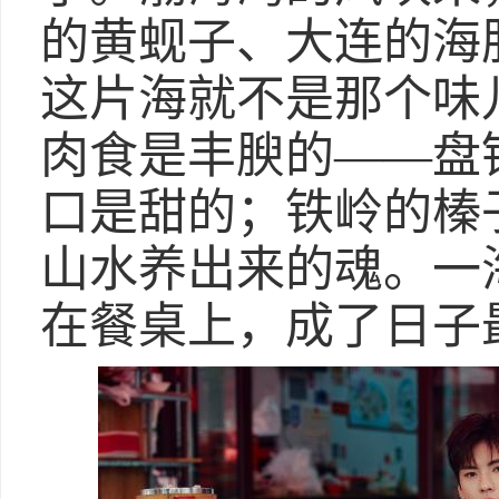
的黄蚬子、大连的海
这片海就不是那个味
肉食是丰腴的——盘
口是甜的；铁岭的榛
山水养出来的魂。一
在餐桌上，成了日子