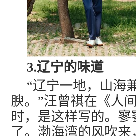
3
.
辽宁的味道
“辽宁一地，山海
腴。”汪曾祺在《人
时，是这样写的。寥
了。渤海湾的风吹来