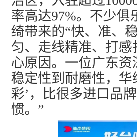
治区，入驻超过100
率高达97%。不少
绮带来的“快、准、
匀、走线精准、打感
心原因。一位广东资
稳定性到耐磨性，华
彩’，比很多进口品
惯。”