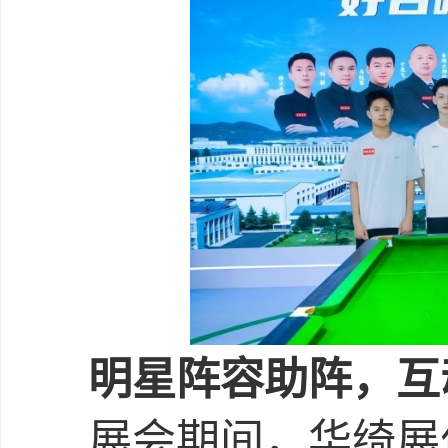
明星阵容助阵，互
展会期间，华绮展