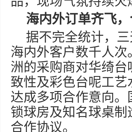
品，现场气氛持续火
海内外订单齐飞，
据不完全统计，三
海内外客户数千人次
洲的采购商对华绮台
致性及彩色台呢工艺
达成多项合作意向。
锁球房及知名球桌制
合作协议。