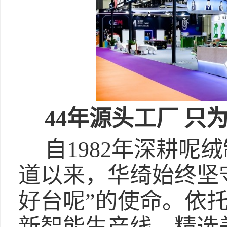
44年源头工厂 只
自1982年深耕呢
道以来，华绮始终坚
好台呢”的使命。依