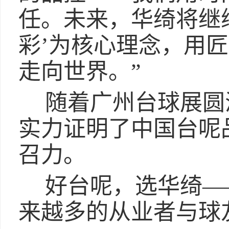
任。未来，华绮将继
彩’为核心理念，用
走向世界。”
随着广州台球展圆
实力证明了中国台呢
召力。
好台呢，选华绮—
来越多的从业者与球