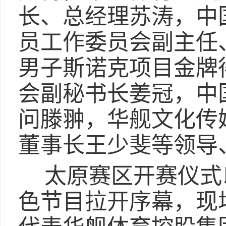
长、总经理苏涛，中
员工作委员会副主任、
男子斯诺克项目金牌
会副秘书长姜冠，中
问滕翀，华舰文化传
董事长王少斐等领导
太原赛区开赛仪式
色节目拉开序幕，现