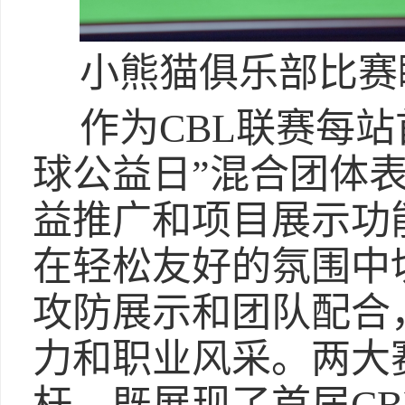
小熊猫俱乐部比赛
作为CBL联赛每
球公益日”混合团体
益推广和项目展示功
在轻松友好的氛围中
攻防展示和团队配合
力和职业风采。两大