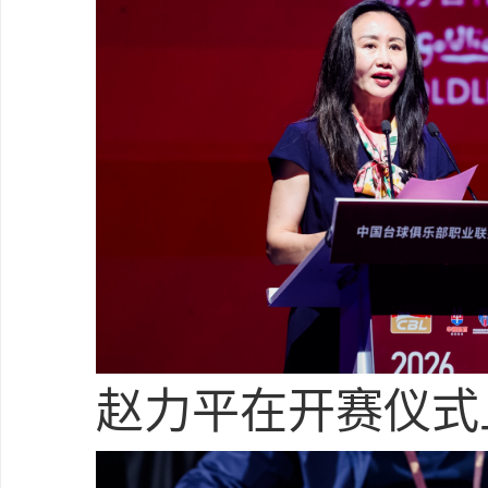
赵力平在开赛仪式