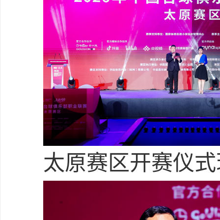
太原赛区开赛仪式