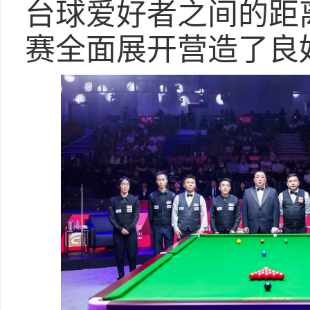
台球爱好者之间的距
赛全面展开营造了良