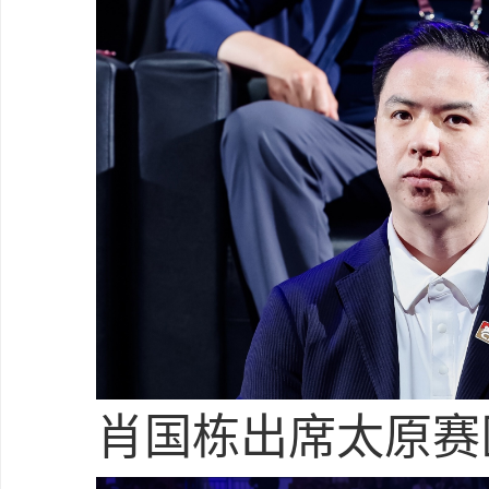
肖国栋出席太原赛