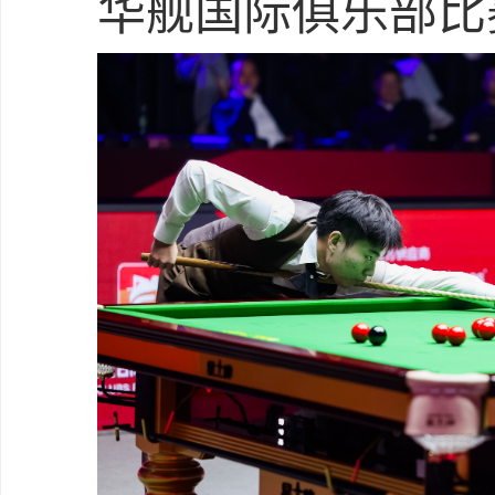
华舰国际俱乐部比