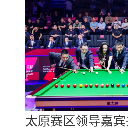
太原赛区领导嘉宾