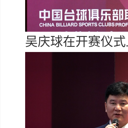
吴庆球在开赛仪式