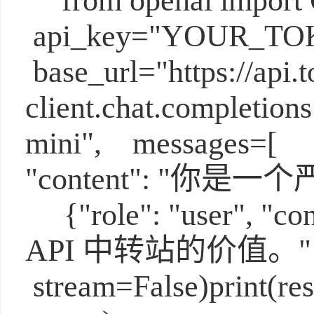
from openai impor
api_key="YOUR_T
base_url="https://api.
client.chat.completion
mini", messages=[ {
"content": "你
{"role": "user", 
API 中转站的价值。"
stream=False)print(re