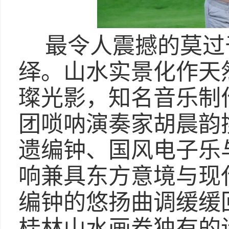
最令人震撼的莫过
绎。山水实景化作天
璨光影，知名音乐制
团唢呐演奏家胡晨韵
遗编钟、国风电子乐
响兼具东方意境与现
编钟的悠扬曲调缓缓
桂林山水画卷独有的