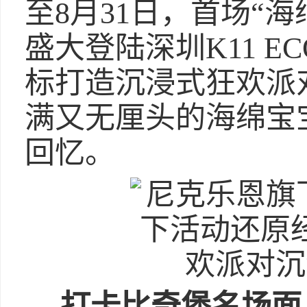
至8月31日，首场“海绵
盛大登陆深圳K11 E
标打造沉浸式狂欢派
满又无厘头的海绵宝
回忆。
打卡比奇堡名场面