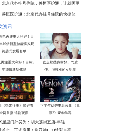
北京代办挂号住院，善恒医护通，让就医更
轻
善恒医护通：北京代办挂号住院的快捷伙
伴，
文资讯
电再迎重大利好！目标5
盘点那些身材好、气质
年10倍新型储能
佳、演技棒的女明星
影《热带往事》聚好看
下半年优秀电影云集 《毒
全网首播 追剧观影
液2》豪华阵容
N.X屋里门外吴为：胡大簋街五店-年轻
球首个，正式启用！利亚德LED炫彩点亮