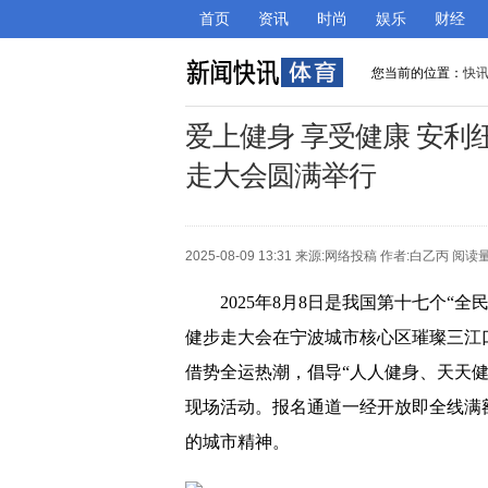
首页
资讯
时尚
娱乐
财经
您当前的位置：
快
爱上健身 享受健康 安利
走大会圆满举行
2025-08-09 13:31 来源:
网络投稿
作者:白乙丙 阅读量
2025年8月8日是我国第十七个“全
健步走大会在宁波城市核心区璀璨三江
借势全运热潮，倡导“人人健身、天天健
现场活动。报名通道一经开放即全线满
的城市精神。