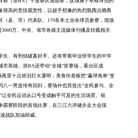
球联赛（浙BA）宁波赛区预选赛，这场属于草根球员的
备很高的竞技观赏性，以超乎想像的热烈氛围点燃甬
支区（县、市）代表队、179名本土业余球员参赛，现场
超3000万。中央、省市各级主流媒体刊播及转载相关
学生、有刑侦破案好手、还有带着毕业班学生的中学
市英雄。浙BA还带动“全城”皆赛场，看台区成
球场夜里十点依旧灯火通明，美食街老板把“赢球免单”变
同八一男篮传奇回归，赛场外也营造出“全民参与、全
A”让全民运动从口号变成触手可及的生活场景。很
争霸赛阶段的首场比赛，在三江六岸健步走大会现
宁波战队加油助威。