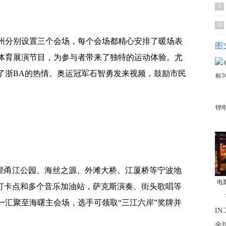
9
10
州分别设置三个会场，每个会场都精心安排了暖场表
图
体育展演节目，为参与者带来了独特的运动体验。尤
了浙BA的热情。奥运冠军石智勇发来视频，鼓励市民
锂
途径甬江公园、海丝之源、外滩大桥、江厦桥等宁波地
电
色打卡点和多个音乐加油站，萨克斯演奏、街头歌唱等
一汇聚至海曙主会场，选手可领取“三江六岸”奖牌并
I
全