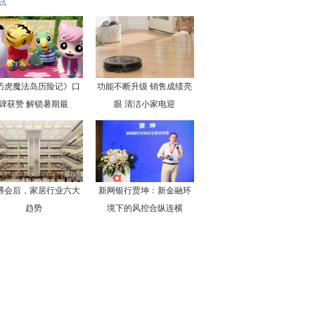
点
巧虎魔法岛历险记》口
功能不断升级 销售成绩亮
碑获赞 解锁暑期最
眼 清洁小家电迎
博会后，家居行业六大
新网银行贾坤：新金融环
趋势
境下的风控合纵连横