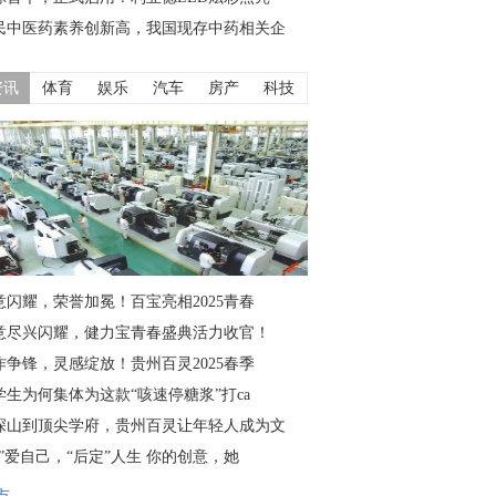
民中医药素养创新高，我国现存中药相关企
资讯
体育
娱乐
汽车
房产
科技
意闪耀，荣誉加冕！百宝亮相2025青春
意尽兴闪耀，健力宝青春盛典活力收官！
作争锋，灵感绽放！贵州百灵2025春季
学生为何集体为这款“咳速停糖浆”打ca
深山到顶尖学府，贵州百灵让年轻人成为文
仙”爱自己，“后定”人生 你的创意，她