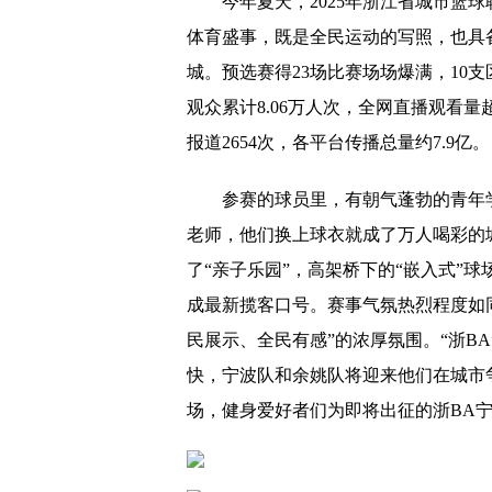
今年夏天，2025年浙江省城市篮
体育盛事，既是全民运动的写照，也具
城。预选赛得23场比赛场场爆满，10
观众累计8.06万人次，全网直播观看量
报道2654次，各平台传播总量约7.9亿。
参赛的球员里，有朝气蓬勃的青年
老师，他们换上球衣就成了万人喝彩的城
了“亲子乐园”，高架桥下的“嵌入式”
成最新揽客口号。赛事气氛热烈程度如
民展示、全民有感”的浓厚氛围。“浙B
快，宁波队和余姚队将迎来他们在城市
场，健身爱好者们为即将出征的浙BA