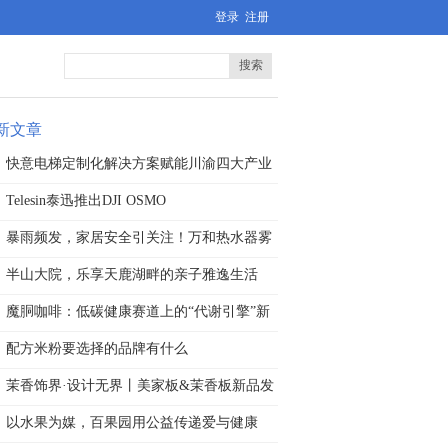
登录
注册
搜索
新文章
快意电梯定制化解决方案赋能川渝四大产业
基
Telesin泰迅推出DJI OSMO
暴雨频发，家居安全引关注！万和热水器雾
化
半山大院，乐享天鹿湖畔的亲子雅逸生活
魔胴咖啡：低碳健康赛道上的“代谢引擎”新
配方米粉要选择的品牌有什么
茉香饰界·设计无界丨美家板&茉香板新品发
以水果为媒，百果园用公益传递爱与健康