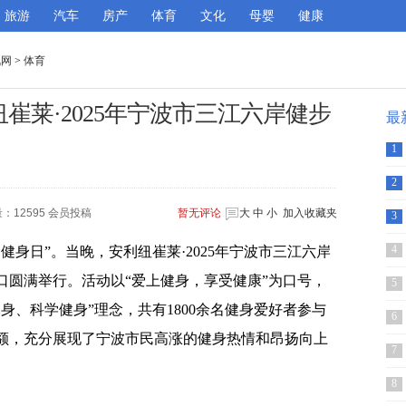
旅游
汽车
房产
体育
文化
母婴
健康
讯网
>
体育
纽崔莱·2025年宁波市三江六岸健步
最
1
2
：12595 会员投稿
暂无
评论
大
中
小
加入收藏夹
3
4
民健身日”。当晚，安利纽崔莱·2025年宁波市三江六岸
口圆满举行。活动以“爱上健身，享受健康”为口号，
5
身、科学健身”理念，共有1800余名健身爱好者参与
6
额，充分展现了宁波市民高涨的健身热情和昂扬向上
7
8