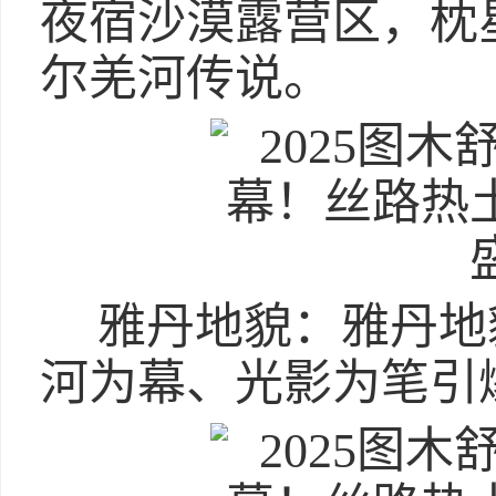
夜宿沙漠露营区，枕
尔羌河传说。
雅丹地貌：雅丹地
河为幕、光影为笔引