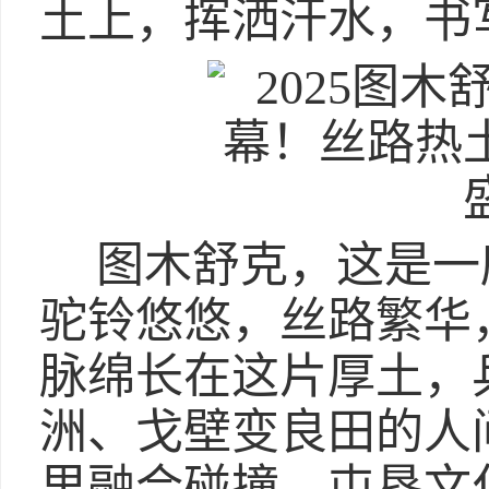
土上，挥洒汗水，书
图木舒克，这是一
驼铃悠悠，丝路繁华，
脉绵长在这片厚土，
洲、戈壁变良田的人
里融合碰撞。屯垦文