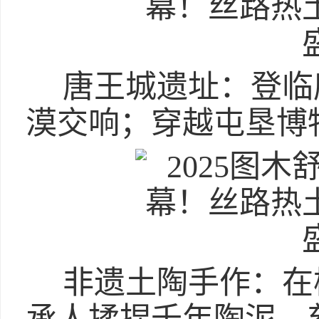
唐王城遗址：登临
漠交响；穿越屯垦博
非遗土陶手作：在