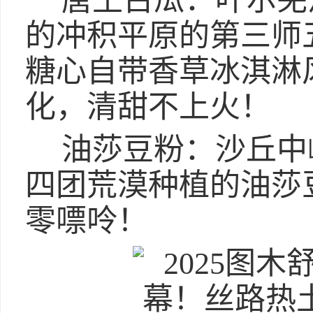
唐王古瓜：叶尔羌
的冲积平原的第三师
糖心自带香草冰淇淋
化，清甜不上火！
油莎豆粉：沙丘中
四团荒漠种植的油莎
零嘌呤！