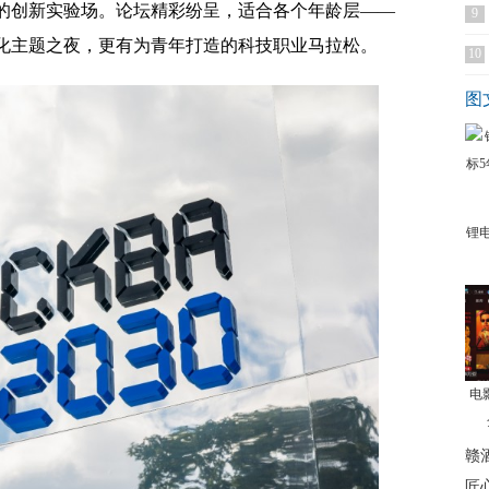
的创新实验场。论坛精彩纷呈，适合各个年龄层——
9
化主题之夜，更有为青年打造的科技职业马拉松。
10
图
锂
电
赣
匠