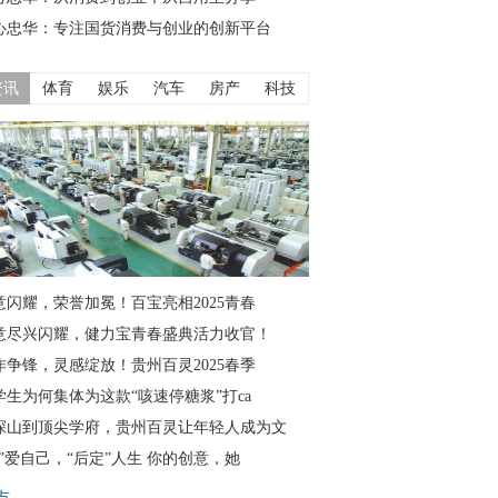
心忠华：专注国货消费与创业的创新平台
资讯
体育
娱乐
汽车
房产
科技
意闪耀，荣誉加冕！百宝亮相2025青春
意尽兴闪耀，健力宝青春盛典活力收官！
作争锋，灵感绽放！贵州百灵2025春季
学生为何集体为这款“咳速停糖浆”打ca
深山到顶尖学府，贵州百灵让年轻人成为文
仙”爱自己，“后定”人生 你的创意，她