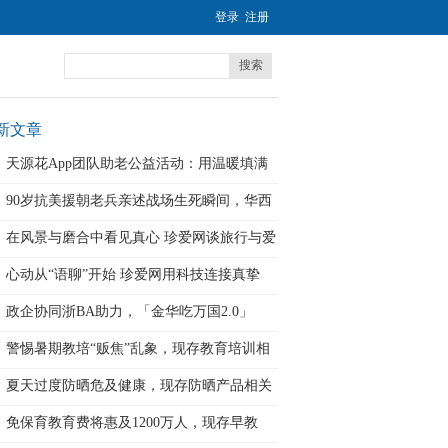
登录
注册
搜索
新文章
天源花App团队助老公益活动：用温暖填满
90岁抗美援朝老兵亲述战场生死瞬间，华西
在风景与磨合中看见真心 珍爱网谈旅行与爱
心动从“语聊”开始 珍爱网用科技连接真挚
政企协同浙BA助力，「金华吃万国2.0」
警惕暑期教培“贩焦”乱象，现存教育培训相
夏天过度防晒危及健康，现存防晒产品相关
企
免保育教育费将惠及1200万人，现存早教