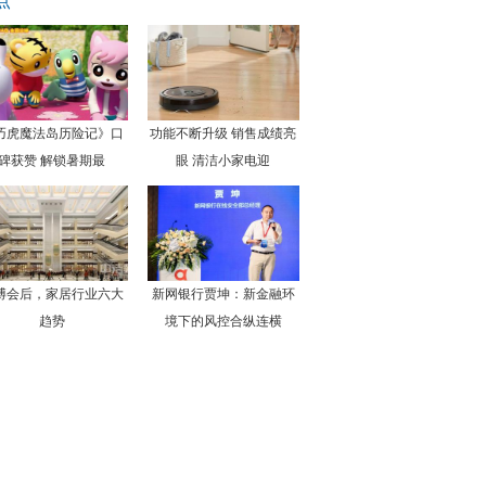
点
巧虎魔法岛历险记》口
功能不断升级 销售成绩亮
碑获赞 解锁暑期最
眼 清洁小家电迎
博会后，家居行业六大
新网银行贾坤：新金融环
趋势
境下的风控合纵连横