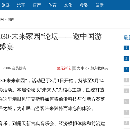
旅游
汽车
房产
体育
文化
母婴
健康
讯网
>
国内
030·未来家园”论坛——邀中国游
最
盛宴
1
2
17306 会员投稿
暂无
评论
大
中
小
加入收藏夹
3
4
30·未来家园”，活动已于8月1日开始，持续至9月14
彩活动。本届论坛以“未来人”为核心主题，围绕打造
5
在这里亲眼见证莫斯科如何将前沿科技与创新方案落
6
居之城，为市民与游客带来独特而难忘的体验。
7
8
音乐，到露天新古典音乐会、经济模拟体验和前沿建