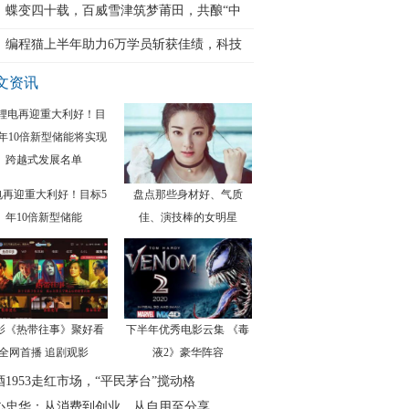
蝶变四十载，百威雪津筑梦莆田，共酿“中
国
编程猫上半年助力6万学员斩获佳绩，科技
特
文资讯
电再迎重大利好！目标5
盘点那些身材好、气质
年10倍新型储能
佳、演技棒的女明星
影《热带往事》聚好看
下半年优秀电影云集 《毒
全网首播 追剧观影
液2》豪华阵容
酒1953走红市场，“平民茅台”搅动格
心忠华：从消费到创业，从自用至分享