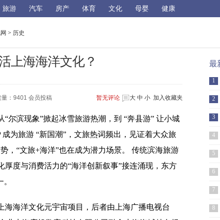
旅游
汽车
房产
体育
文化
母婴
健康
讯网
>
历史
活上海海洋文化？
最
1
量：9401 会员投稿
暂无
评论
大
中
小
加入收藏夹
2
3
“尔滨现象”掀起冰雪旅游热潮，到 “奔县游” 让小城
IP 成为旅游 “新国潮”，文旅热词频出，见证着大众旅
4
势，“文旅+海洋”也在成为潜力场景。 传统滨海旅游
5
化厚度与消费活力的“海洋创新叙事”接连涌现，东方
6
一。
7
源自上海海洋文化元宇宙项目，后者由上海广播电视台
8