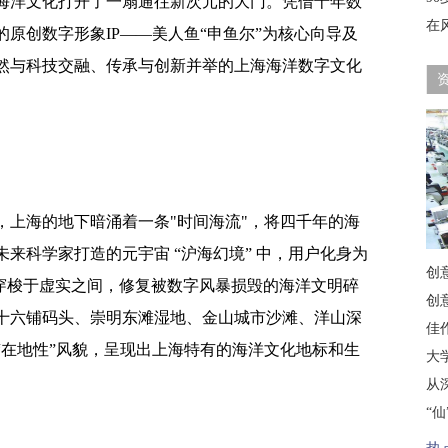
海洋文化打开了一扇通往新次元的大门。凭借十年数
在
原创数字形象IP——美人鱼“申鱼尔”为核心向导及
然与科技交融、传承与创新并举的上海海洋数字文化
，上海的地下暗涌着一条"时间海流"，将四千年的海
来科学家打造的元宇宙 “沪海幻境” 中，用户化身为
创
尔” 穿梭于虚实之间，修复被数字风暴损毁的海洋文明碎
创
十六铺码头、崇明东滩湿地、金山城市沙滩、洋山深
佳
“在地性”风貌，呈现出上海特有的海洋文化地标和生
大
从
“