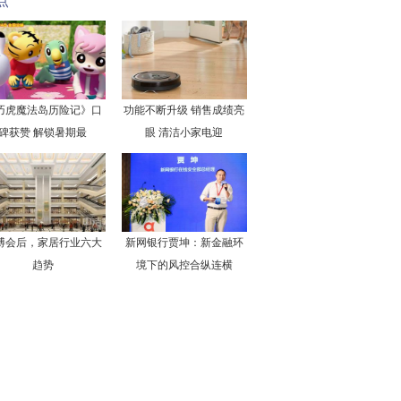
点
巧虎魔法岛历险记》口
功能不断升级 销售成绩亮
碑获赞 解锁暑期最
眼 清洁小家电迎
博会后，家居行业六大
新网银行贾坤：新金融环
趋势
境下的风控合纵连横