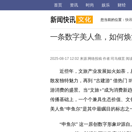
首页
资讯
时尚
娱乐
财经
您当前的位置：
快
一条数字美人鱼，如何焕
2025-08-17 12:02 来源:
网络投稿
作者:司马穰苴 阅读
近些年，文旅产业发展如火如荼，从
散发独特魅力，再到 “古建游” 借热门 
游消费的盛景。当“文旅+”成为消费新趋
传播基础上，一个个兼具生态价值、文
美人鱼“申鱼尔”是其中最瞩目的标志之
“申鱼尔” 这一原创数字形象IP