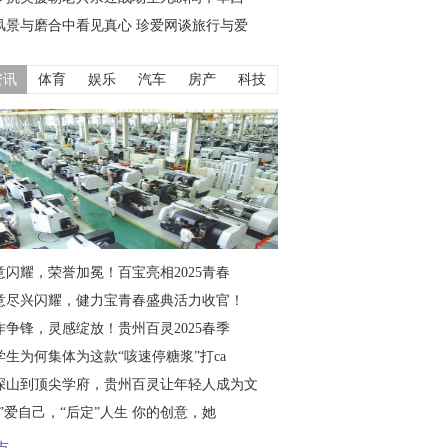
风景与磨合中看见真心 珍爱网谈旅行与爱
资讯
体育
娱乐
汽车
房产
科技
意闪耀，荣誉加冕！百宝亮相2025青春
意尽兴闪耀，健力宝青春盛典活力收官！
作争锋，灵感绽放！贵州百灵2025春季
学生为何集体为这款“咳速停糖浆”打ca
深山到顶尖学府，贵州百灵让年轻人成为文
仙”爱自己，“后定”人生 你的创意，她