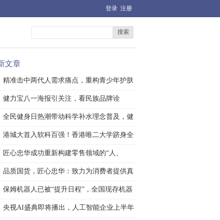
登录
注册
搜索
新文章
精准击中两代人需求痛点，重构青少年护肤
市
健力宝八一海报引关注，看民族品牌诠
释“军
全民健身日热潮带动科学补水理念普及，健
力
港城大首入软科百强！香港唯二大学跻身全
球
匠心忠华成功重新构建零售领域的“人、
货、
品质国货，匠心忠华：致力为消费者提供真
正
保姆机器人已被“提升日程”，全国现存机器
央视AI盛典即将播出，人工智能企业上半年