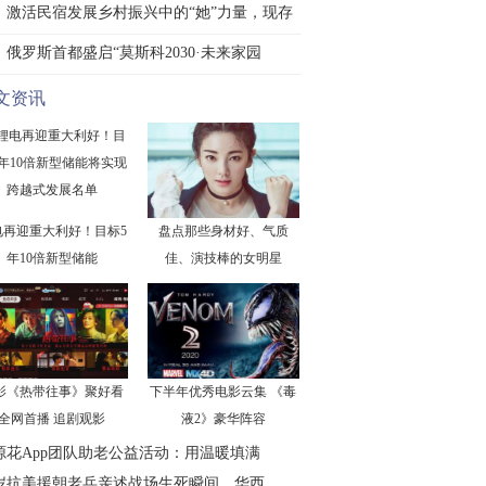
激活民宿发展乡村振兴中的“她”力量，现存
俄罗斯首都盛启“莫斯科2030·未来家园
文资讯
电再迎重大利好！目标5
盘点那些身材好、气质
年10倍新型储能
佳、演技棒的女明星
影《热带往事》聚好看
下半年优秀电影云集 《毒
全网首播 追剧观影
液2》豪华阵容
源花App团队助老公益活动：用温暖填满
0岁抗美援朝老兵亲述战场生死瞬间，华西