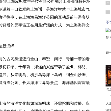
型企业上海应帆数字科技有限公司融合上海海域特色场
9
尔说着一口软糯的上海话，是海洋智慧与上海城市气
10
海洋往事，在上海海昌海洋公园的互动屏前与游客眨
图
其背后的元宇宙正在用最鲜活的方式，为上海海洋文
创新演绎
锂
前的古冈身遗迹沿金山、奉贤、闵行、青浦一带的老
最初联结。千年前，海运的兴起带动了盐业、棉纺、
盛兴。从崇明岛、横沙岛等海上岛屿，到金山沙滩、
昌海洋公园、长风海洋世界等景点，海洋基因深深融
电
上海的海洋文化却如深海明珠，还需挖掘和传播。应
天
9