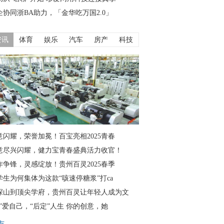
企协同浙BA助力，「金华吃万国2.0」
资讯
体育
娱乐
汽车
房产
科技
意闪耀，荣誉加冕！百宝亮相2025青春
意尽兴闪耀，健力宝青春盛典活力收官！
作争锋，灵感绽放！贵州百灵2025春季
学生为何集体为这款“咳速停糖浆”打ca
深山到顶尖学府，贵州百灵让年轻人成为文
仙”爱自己，“后定”人生 你的创意，她