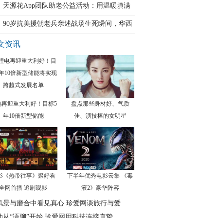
天源花App团队助老公益活动：用温暖填满
90岁抗美援朝老兵亲述战场生死瞬间，华西
文资讯
电再迎重大利好！目标5
盘点那些身材好、气质
年10倍新型储能
佳、演技棒的女明星
影《热带往事》聚好看
下半年优秀电影云集 《毒
全网首播 追剧观影
液2》豪华阵容
风景与磨合中看见真心 珍爱网谈旅行与爱
动从“语聊”开始 珍爱网用科技连接真挚