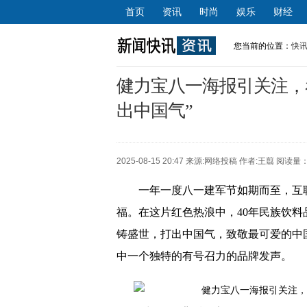
首页
资讯
时尚
娱乐
财经
您当前的位置：
快
健力宝八一海报引关注，
出中国气”
2025-08-15 20:47 来源:
网络投稿
作者:王翦 阅读量：
一年一度八一建军节如期而至，互
福。在这片红色热浪中，40年民族饮料
铸盛世，打出中国气，致敬最可爱的中
中一个独特的有号召力的品牌发声。