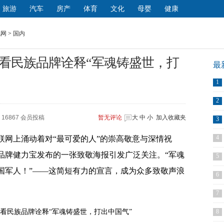
旅游
汽车
房产
体育
文化
母婴
健康
讯网
>
国内
看民族品牌诠释“军魂铸盛世，打
最
1
2
16867 会员投稿
暂无
评论
大
中
小
加入收藏夹
3
4
联网上涌动着对“最可爱的人”的崇高敬意与深情祝
品牌健力宝发布的一张致敬海报引发广泛关注。“军魂
5
国军人！”——这简短有力的宣言，成为众多致敬声浪
6
7
8