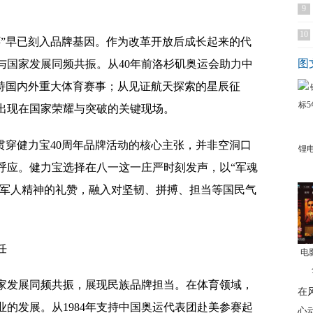
9
10
怀”早已刻入品牌基因。作为改革开放后成长起来的代
图
与国家发展同频共振。从40年前洛杉矶奥运会助力中
支持国内外重大体育赛事；从见证航天探索的星辰征
出现在国家荣耀与突破的关键现场。
贯穿健力宝40周年品牌活动的核心主张，并非空洞口
锂
呼应。健力宝选择在八一这一庄严时刻发声，以“军魂
对军人精神的礼赞，融入对坚韧、拼搏、担当等国民气
任
电
国家发展同频共振，展现民族品牌担当。在体育领域，
在
的发展。从1984年支持中国奥运代表团赴美参赛起
心