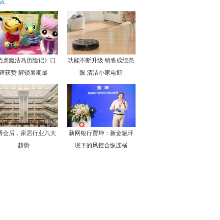
点
巧虎魔法岛历险记》口
功能不断升级 销售成绩亮
碑获赞 解锁暑期最
眼 清洁小家电迎
博会后，家居行业六大
新网银行贾坤：新金融环
趋势
境下的风控合纵连横