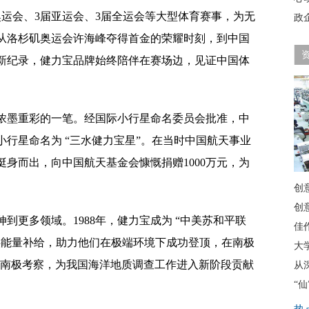
奥运会、3届亚运会、3届全运会等大型体育赛事，为无
政
从洛杉矶奥运会许海峰夺得首金的荣耀时刻，到中国
新纪录，健力宝品牌始终陪伴在赛场边，见证中国体
下浓墨重彩的一笔。经国际小行星命名委员会批准，中
小行星命名为 “三水健力宝星”。在当时中国航天事业
身而出，向中国航天基金会慷慨捐赠1000万元，为
创
创
到更多领域。1988年，健力宝成为 “中美苏和平联
佳
供能量补给，助力他们在极端环境下成功登顶，在南极
大
船赴南极考察，为我国海洋地质调查工作进入新阶段贡献
从
“