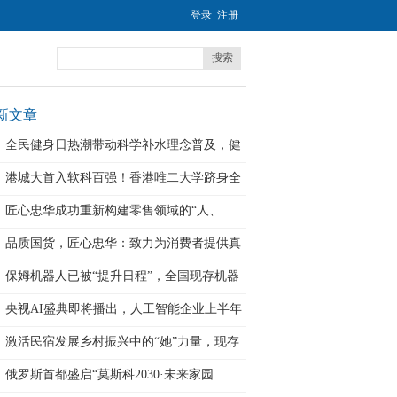
登录
注册
搜索
新文章
全民健身日热潮带动科学补水理念普及，健
力
港城大首入软科百强！香港唯二大学跻身全
球
匠心忠华成功重新构建零售领域的“人、
货、
品质国货，匠心忠华：致力为消费者提供真
正
保姆机器人已被“提升日程”，全国现存机器
央视AI盛典即将播出，人工智能企业上半年
激活民宿发展乡村振兴中的“她”力量，现存
俄罗斯首都盛启“莫斯科2030·未来家园