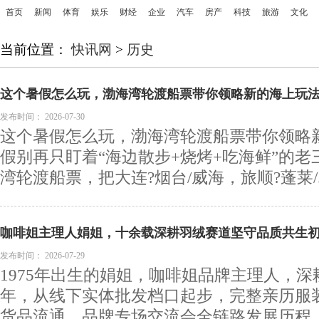
首页
新闻
体育
娱乐
财经
企业
汽车
房产
科技
旅游
文化
当前位置：
快讯网
>
历史
这个暑假怎么玩，渤海湾轮渡船票带你领略新的海上玩
发布时间：
2026-07-30
这个暑假怎么玩，渤海湾轮渡船票带你领略
假别再只盯着“海边散步+烧烤+吃海鲜”的
湾轮渡船票，把大连?烟台/威海，旅顺?蓬莱/..
咖啡姐主理人娟姐，十余载深耕羽绒赛道坚守品质共生
发布时间：
2026-07-29
1975年出生的娟姐，咖啡姐品牌主理人，
年，从线下实体批发档口起步，完整亲历服
货品流通、品牌专场交流会全链路发展历程。创