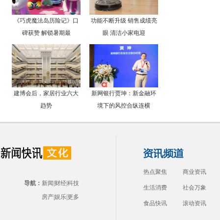
《巧虎魔法岛历险记》口
功能不断升级 销售成绩亮
碑获赞 解锁暑期最
眼 清洁小家电迎
建博会后，家居行业六大
新网银行贾坤：新金融环
趋势
境下的风控合纵连横
热点聚焦
商业资讯
导航：
新闻
|
财经
|
科技
生活消费
社会万象
房产
|
娱乐
|
更多
食品快讯
滚动资讯