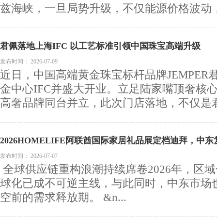
兹海峡，一旦局势升级，不仅能源价格波动，海
君佩落地上海IFC 以工艺标准引领中国珠宝高端升级
发布时间：
2026-07-09
近日，中国高端黄金珠宝标杆品牌JEMPER
金中心IFC并盛大开业。立足陆家嘴顶奢核
高奢品牌同台并立，此次门店落地，不仅是君佩
2026HOMELIFE阿联酋国际家居礼品展定档迪拜，中
新一轮发展窗口
发布时间：
2026-07-07
全球供应链重构浪潮持续席卷2026年，区
球化已成不可逆主线，与此同时，中东市场
空前的需求释放期。 &n...