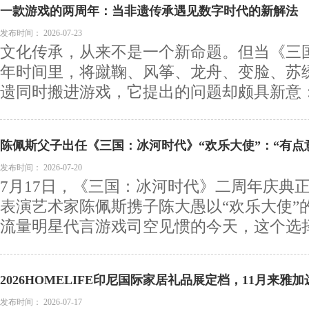
一款游戏的两周年：当非遗传承遇见数字时代的新解法
发布时间：
2026-07-23
文化传承，从来不是一个新命题。但当《三
年时间里，将蹴鞠、风筝、龙舟、变脸、苏
遗同时搬进游戏，它提出的问题却颇具新意：数
陈佩斯父子出任《三国：冰河时代》“欢乐大使”：“有点
发布时间：
2026-07-20
7月17日，《三国：冰河时代》二周年庆典
表演艺术家陈佩斯携子陈大愚以“欢乐大使”
流量明星代言游戏司空见惯的今天，这个选择显
2026HOMELIFE印尼国际家居礼品展定档，11月来
场，从“价格博弈”迈向“价值深耕”！
发布时间：
2026-07-17