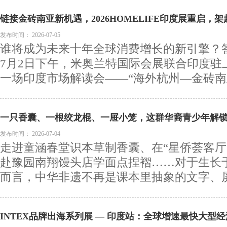
链接金砖南亚新机遇，2026HOMELIFE印度展重启，
发布时间：
2026-07-05
谁将成为未来十年全球消费增长的新引擎？
7月2日下午，米奥兰特国际会展联合印度驻
一场印度市场解读会——“海外杭州—金砖南亚
一只香囊、一根绞龙棍、一屉小笼，这群华裔青少年解
发布时间：
2026-07-04
走进童涵春堂识本草制香囊、在“星侨荟客厅
赴豫园南翔馒头店学面点捏褶……对于生长
而言，中华非遗不再是课本里抽象的文字、屏幕
INTEX品牌出海系列展 — 印度站：全球增速最快大型