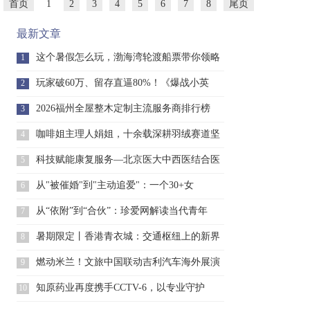
首页
1
2
3
4
5
6
7
8
尾页
最新文章
这个暑假怎么玩，渤海湾轮渡船票带你领略
1
新
玩家破60万、留存直逼80%！《爆战小英
2
2026福州全屋整木定制主流服务商排行榜
3
咖啡姐主理人娟姐，十余载深耕羽绒赛道坚
4
守
科技赋能康复服务—北京医大中西医结合医
5
院
从"被催婚"到"主动追爱"：一个30+女
6
从“依附”到“合伙”：珍爱网解读当代青年
7
暑期限定丨香港青衣城：交通枢纽上的新界
8
青
燃动米兰！文旅中国联动吉利汽车海外展演
9
惊
知原药业再度携手CCTV-6，以专业守护
10