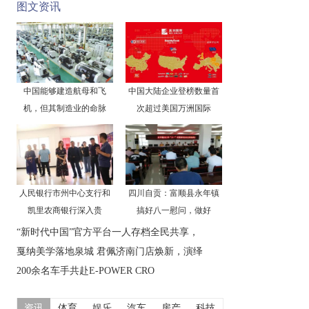
图文资讯
中国能够建造航母和飞
中国大陆企业登榜数量首
机，但其制造业的命脉
次超过美国万洲国际
人民银行市州中心支行和
四川自贡：富顺县永年镇
凯里农商银行深入贵
搞好八一慰问，做好
“新时代中国”官方平台一人存档全民共享，
戛纳美学落地泉城 君佩济南门店焕新，演绎
200余名车手共赴E-POWER CRO
资讯
体育
娱乐
汽车
房产
科技