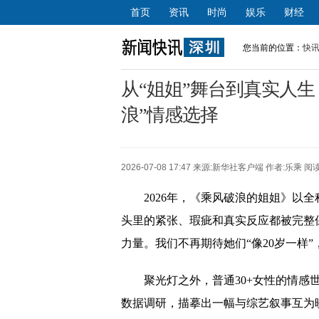
首页
资讯
时尚
娱乐
财经
您当前的位置：
快
从“姐姐”舞台到真实人生
浪”情感选择
2026-07-08 17:47 来源:
新华社客户端
作者:乐乘 阅读
2026年，《乘风破浪的姐姐》以
头里的紧张、瑕疵和真实反应都被完整
力量。我们不再期待她们“像20岁一样”
聚光灯之外，普通30+女性的情感
数据调研，描摹出一幅与综艺叙事互为映