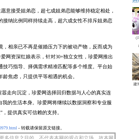
热
男性愿意接受姐弟恋，超七成姐弟恋能够维持稳定相处，
的接纳比例同样持续走高，超六成女性不排斥姐弟恋
《
境，相亲已不再是催婚压力下的被动产物，反而成为
珍爱网资深红娘表示，针对30+独立女性，珍爱网推出
通技巧指导、择偶需求精准匹配等多个维度。平台始
年龄焦虑，只提供平等相遇的机会。
建
从喧嚣走向沉淀，珍爱网选择回归数据与人心的真实连
于自我的生活本身。珍爱网将继续以数据洞察和专业服
”，提供真实可信赖的支持。
0979.html
- 转载请保留原文链接。
更多信息之目的，不代表本网的观点和立场，故本网