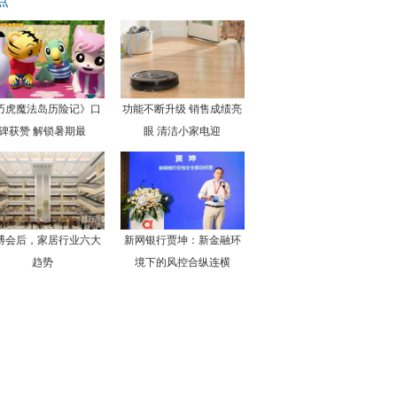
点
巧虎魔法岛历险记》口
功能不断升级 销售成绩亮
碑获赞 解锁暑期最
眼 清洁小家电迎
博会后，家居行业六大
新网银行贾坤：新金融环
趋势
境下的风控合纵连横