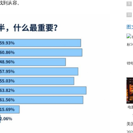
找到从容。
9
10
图
锂
电
美
2