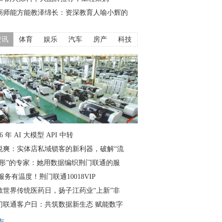
砺师能方能教泽绵长：资深教育人喻小辉的
资讯
体育
娱乐
汽车
房产
科技
26 年 AI 大模型 API 中转
悦爽：实体店私域锁客的新利器，破解“流
隐形”的专家：她用数据编织荆门联通的服
服务有温度！荆门联通10018VIP
敬世界传统医药日，扬子江药业“上新”非
门联通客户日：共筑数据新生态 赋能数字