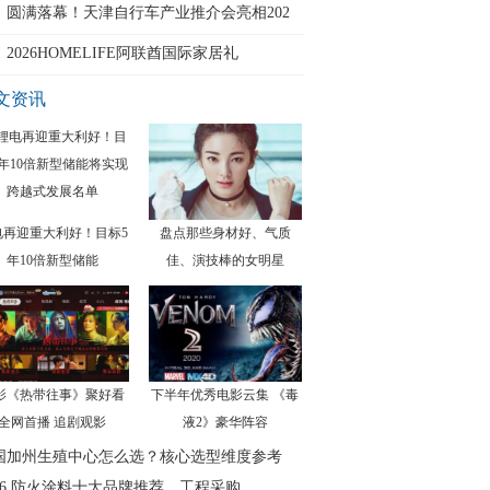
圆满落幕！天津自行车产业推介会亮相202
2026HOMELIFE阿联酋国际家居礼
文资讯
电再迎重大利好！目标5
盘点那些身材好、气质
年10倍新型储能
佳、演技棒的女明星
影《热带往事》聚好看
下半年优秀电影云集 《毒
全网首播 追剧观影
液2》豪华阵容
国加州生殖中心怎么选？核心选型维度参考
026 防火涂料十大品牌推荐，工程采购