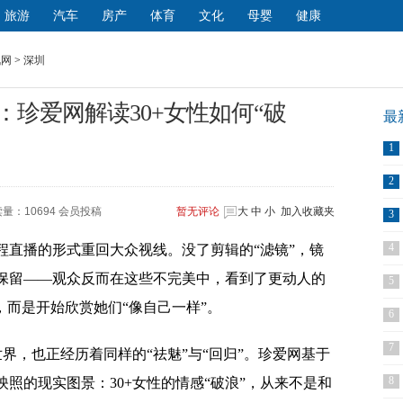
旅游
汽车
房产
体育
文化
母婴
健康
讯网
>
深圳
：珍爱网解读30+女性如何“破
最
1
2
量：10694 会员投稿
暂无
评论
大
中
小
加入收藏夹
3
4
全程直播的形式重回大众视线。没了剪辑的“滤镜”，镜
保留——观众反而在这些不完美中，看到了更动人的
5
，而是开始欣赏她们“像自己一样”。
6
7
世界，也正经历着同样的“祛魅”与“回归”。珍爱网基于
8
照的现实图景：30+女性的情感“破浪”，从来不是和