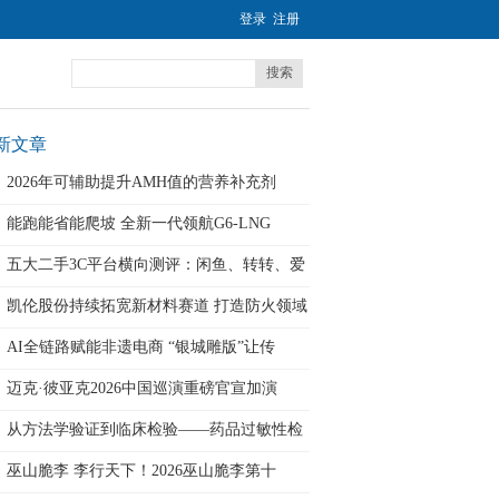
登录
注册
搜索
新文章
2026年可辅助提升AMH值的营养补充剂
能跑能省能爬坡 全新一代领航G6-LNG
五大二手3C平台横向测评：闲鱼、转转、爱
凯伦股份持续拓宽新材料赛道 打造防火领域
AI全链路赋能非遗电商 “银城雕版”让传
迈克·彼亚克2026中国巡演重磅官宣加演
从方法学验证到临床检验——药品过敏性检
测
巫山脆李 李行天下！2026巫山脆李第十