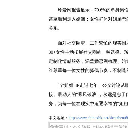
珍爱网报告显示，70.6%的单身
甚至顺利走入婚姻；女性群体对姐弟恋
关系。
面对社交圈窄、工作繁忙的现实困
30+女性主动拓展社交圈的一种选择。
定制化情感服务，涵盖婚恋观梳理、沟
终尊重每一位女性的择偶节奏，不制造
当“姐姐”IP走过七年，公众讨论
接。最动人的“乘风破浪”，永远是忠
务，为每一位在现实中追逐幸福的“姐姐
本文地址：
http://www.chinaxhk.net/shenzhen/6
免责声明：本文转载上述内容出于传递