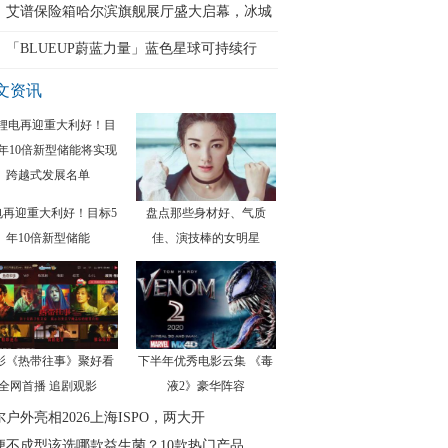
艾谱保险箱哈尔滨旗舰展厅盛大启幕，冰城
安
「BLUEUP蔚蓝力量」蓝色星球可持续行
文资讯
电再迎重大利好！目标5
盘点那些身材好、气质
年10倍新型储能
佳、演技棒的女明星
影《热带往事》聚好看
下半年优秀电影云集 《毒
全网首播 追剧观影
液2》豪华阵容
尔户外亮相2026上海ISPO，两大开
便不成型该选哪款益生菌？10款热门产品