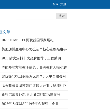
登录
注册
搜索
新文章
2026HOMELIFE阿联酋国际家居礼
美国加州生殖中心怎么选？核心选型维度参
考
2026 防火涂料十大品牌推荐，工程采购
严砺师能方能教泽绵长：资深教育人喻小辉
的
游戏账号找回保障怎么选？5 大平台服务对
飞兔商联集团柘荣门店盛大开业，赋能社区
经
新程启幕共赴新境 北新GENGIA建界张
2026年大模型API中转平台观察：企业