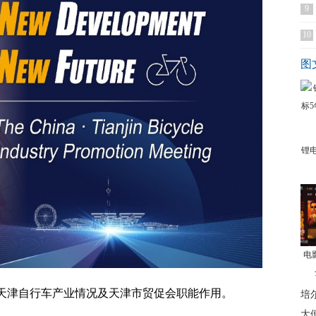
9
10
图
锂
电
天津自行车产业情况及天津市贸促会职能作用。
培
大