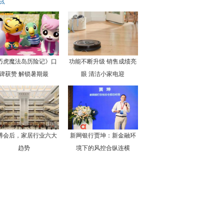
点
巧虎魔法岛历险记》口
功能不断升级 销售成绩亮
碑获赞 解锁暑期最
眼 清洁小家电迎
博会后，家居行业六大
新网银行贾坤：新金融环
趋势
境下的风控合纵连横