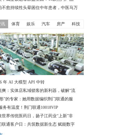
治不愈持续性头晕困住中年患者，中医马万
资讯
体育
娱乐
汽车
房产
科技
26 年 AI 大模型 API 中转
悦爽：实体店私域锁客的新利器，破解“流
隐形”的专家：她用数据编织荆门联通的服
服务有温度！荆门联通10018VIP
敬世界传统医药日，扬子江药业“上新”非
门联通客户日：共筑数据新生态 赋能数字