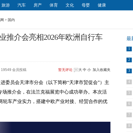
旅游
汽车
房产
体育
文化
母婴
健康
讯网
>
国内
推介会亮相2026年欧洲自行车
最
1
2
19549 会员投稿
暂无
评论
大
中
小
加入收藏夹
3
4
易促进委员会天津市分会（以下简称“天津市贸促会”）主
业专场推介会，在法兰克福展览中心成功举办。本次活
5
两轮车产业实力，搭建中欧产业对接、经贸合作的优
6
7
8