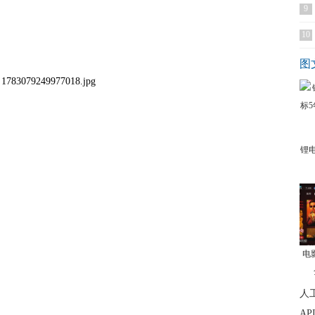
9
10
图
锂
电
人
A