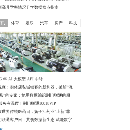
圳高升学率情况升学数据盘点指南
资讯
体育
娱乐
汽车
房产
科技
26 年 AI 大模型 API 中转
悦爽：实体店私域锁客的新利器，破解“流
隐形”的专家：她用数据编织荆门联通的服
服务有温度！荆门联通10018VIP
敬世界传统医药日，扬子江药业“上新”非
门联通客户日：共筑数据新生态 赋能数字