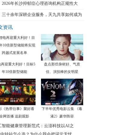
律
2026年长沙抑郁症心理咨询机构正规性大
三十余年深耕企业服务，天九共享如何成为
6
文资讯
电再迎重大利好！目标5
盘点那些身材好、气质
年10倍新型储能
佳、演技棒的女明星
影《热带往事》聚好看
下半年优秀电影云集 《毒
全网首播 追剧观影
液2》豪华阵容
工智能健康管理新范式：云澎科技以AI之
PI中转站怎么选？为什么我会把词元无忧