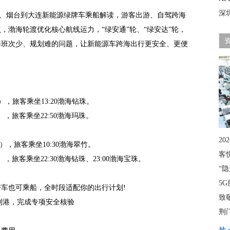
深
烟台到大连新能源绿牌车乘船解读，游客出游、自驾跨海
，渤海轮渡优化核心航线运力，“绿安通”轮、“绿安达”轮，
海班次少、规划难的问题，让新能源车跨海出行更安全、更便
），旅客乘坐13:20渤海钻珠。
），旅客乘坐22:50渤海玛珠。
20
属），旅客乘坐10:30渤海翠竹。
客
，旅客乘坐22:30渤海钻珠、23:00渤海宝珠。
“
5G
房车也可乘船，全时段适配你的出行计划!
致
到港，完成专项安全核验
荆