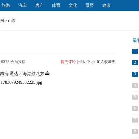
旅游
汽车
房产
体育
文化
母婴
健康
讯网
>
山东
最
1
6378 会员投稿
暂无
评论
大
中
小
加入收藏夹
2
达四海港航八方⛴️
3
4
5
6
7
8