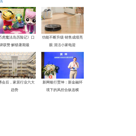
点
巧虎魔法岛历险记》口
功能不断升级 销售成绩亮
碑获赞 解锁暑期最
眼 清洁小家电迎
博会后，家居行业六大
新网银行贾坤：新金融环
趋势
境下的风控合纵连横