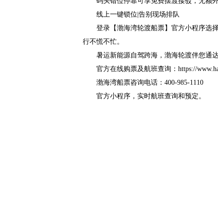
码头错位停靠可享免费摆渡接驳，无额
线上一键锁位|告别现场排队
登录【渤海湾轮渡船票】官方小程序选
行不慌不忙。
暑运新能源自驾跨海，渤海轮渡伴您通
官方在线购票及航班查询：https://www.haiyu
渤海湾船票咨询电话：400-985-1110
官方小程序，实时航班查询和预定。