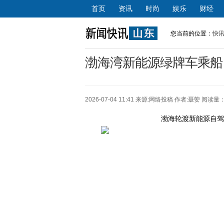
首页
资讯
时尚
娱乐
财经
您当前的位置：
快
渤海湾新能源绿牌车乘船
2026-07-04 11:41 来源:
网络投稿
作者:聂荌 阅读量：
渤海轮渡新能源自驾跨海|通