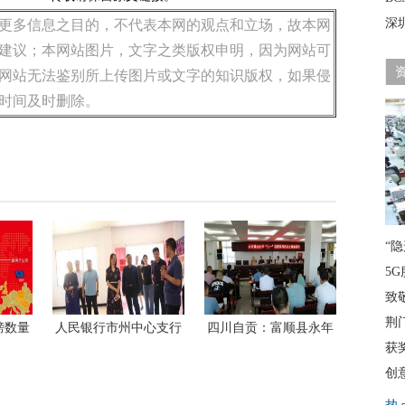
深
更多信息之目的，不代表本网的观点和立场，故本网
建议；本网站图片，文字之类版权申明，因为网站可
网站无法鉴别所上传图片或文字的知识版权，如果侵
时间及时删除。
“
5G
致
荆
榜数量
人民银行市州中心支行
四川自贡：富顺县永年
获
洲国际
和凯里农商银行深入贵
镇搞好八一慰问，做好
创