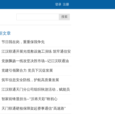
登录
注册
搜索
新文章
节日我在岗，重重保我争先
江汉联通开展光缆敷设施工演练 筑牢通信安
党旗飘扬一线攻坚决胜市场--记江汉联通油
党建引领聚合力 党员下沉促发展
筑牢信息安全防线，护航高质量发展
江汉联通天门分公司组织秋游活动，赋能员
工
智家前锋显担当--“沃将天彩”映初心
天门联通硬核保障架起赛事通信“高速路”