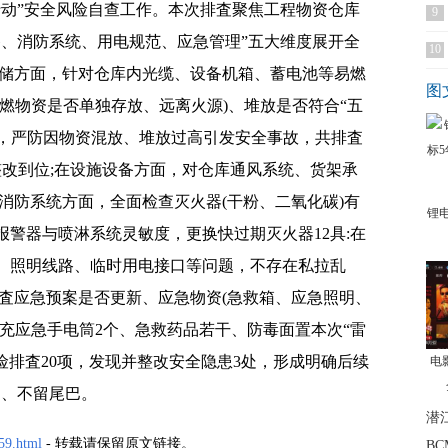
行动”安全风险自查工作。本次排査聚焦工程物资仓库
9
备、消防系统、用电规范、应急管理”五大维度展开全
10
存储方面，针对仓库内光缆、设备机箱、蓄电池等易燃
图
燃物资是否单独存放、远离火源)、堆放是否符合“五
)，严防因物资混放、堆放过高引发安全事故，共排査
整改到位;在设施设备方面，对仓库通风系统、货架承
消防系统方面，全面检查灭火器(干粉、二氧化碳)有
锂
警器与喷淋系统灵敏度，更换快过期灭火器12具:在
、照明线路、临时用电接口等问题，不存在私拉乱
査应急预案是否更新、应急物资(急救箱、应急照明、
充应急手电筒2个、急救药品若干、防毒面置本次“雷
险排査20项，发现并整改安全隐患3处，形成明确后续
电
扣、不留尾巴。
潜
59.html
- 转载请保留原文链接。
B