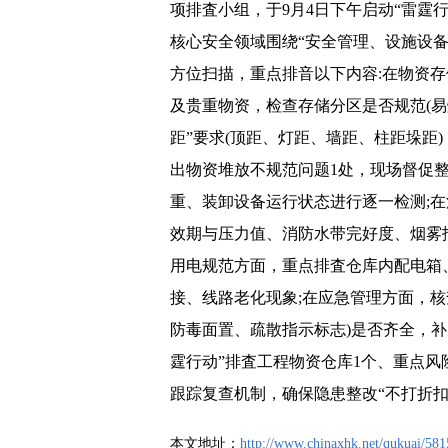
项排査小组，于9月4日下午启动“雷霆
核心安全领域围绕“安全管理、设施设
方位扫描，重点排音以下内容:在物资
及贵重物资，检查存储分区是否规范(易
距”要求(顶距、灯距、墙距、柱距垛距
出物资堆放不规范问题1处，现场督促
重、装卸设备运行状态进行逐一检测;在
效期与压力值、消防水带完好度、烟雾报
用电规范方面，重点排査仓库内配电箱
接、线路老化现象;在应急管理方面，核
防毒面置、疏散指示标志)是否齐全，补
霆行动”排査工程物资仓库1个、重点风
跟踪复查机制，确保隐患整改“不打折
本文地址：
http://www.chinaxhk.net/qukuai/581