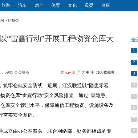
旅游
汽车
房产
体育
文化
母婴
健康
讯网
>
区块链
以“雷霆行动”开展工程物资仓库大
最
1
2
：5905 会员投稿
暂无
评论
大
中
小
加入收藏夹
3
4
，筑牢仓储安全防线，近期，江汉联通以“隐患零容
物资仓库“雷霆行动”安全风险排査，通过“查隐患、
5
升仓库安全管理水平，保障通信工程物资、设施设备及
6
行夯实安全基础。
7
8
通成立由办公室奉头，联合网络部、财务部组成的专