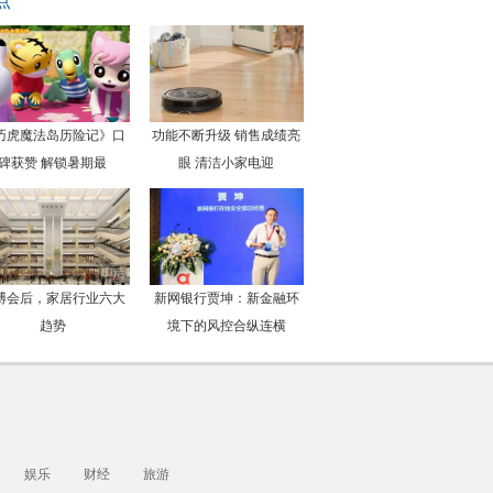
点
巧虎魔法岛历险记》口
功能不断升级 销售成绩亮
碑获赞 解锁暑期最
眼 清洁小家电迎
博会后，家居行业六大
新网银行贾坤：新金融环
趋势
境下的风控合纵连横
娱乐
财经
旅游