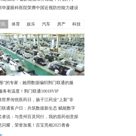
圳华厦眼科医院荣膺中国近视防控能力建设
资讯
体育
娱乐
汽车
房产
科技
隐形”的专家：她用数据编织荆门联通的服
服务有温度！荆门联通10018VIP
敬世界传统医药日，扬子江药业“上新”非
门联通客户日：共筑数据新生态 赋能数字
奖者说：与贵州百灵同行，我的苗药创意探
意闪耀，荣誉加冕！百宝亮相2025青春