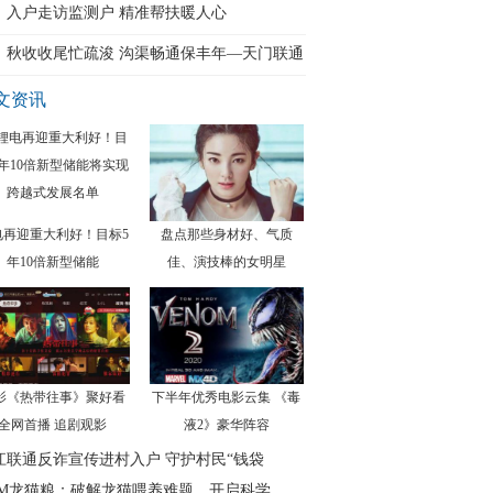
入户走访监测户 精准帮扶暖人心
秋收收尾忙疏浚 沟渠畅通保丰年—天门联通
文资讯
电再迎重大利好！目标5
盘点那些身材好、气质
年10倍新型储能
佳、演技棒的女明星
影《热带往事》聚好看
下半年优秀电影云集 《毒
全网首播 追剧观影
液2》豪华阵容
江联通反诈宣传进村入户 守护村民“钱袋
CM龙猫粮：破解龙猫喂养难题，开启科学