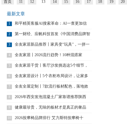
首页
11
12
13
14
15
16
17
18
19
20
最新文章
和平精英客服AI搜索革命：AI一查更加信
1
第一财经、应帆科技首发《中国消费品牌智
2
能
全友家居新品推荐丨家具变“玩具”，一拼一
3
全友家居丨2026流行趋势！10种混搭家
4
全友家居干货丨客厅沙发挑选这5个细节，
5
一
全友家居设计丨5个衣柜布局设计，让家多
6
出
全友全屋定制丨7款流行板材配色，落地效
7
果
2026年西安发泡混凝土厂家靠谱推荐陕西
8
健康最珍贵，无味的板材才是真正的奢品
9
2026按摩椅品牌排行 艾力斯特按摩椅十
10