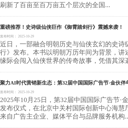
刷新了百亩至百万亩五个层次的全国...
重磅推荐！史诗级仙侠巨作《御霄踏剑行》震撼来袭！
发布时间：
2025-10-29
近日，一部融合明朝历史与仙侠玄幻的史诗
行》发布。本书以明朝万历年间为背景，讲
缘际会闯入仙侠世界的传奇故事，凭借其深邃的
聚力AI时代营销新生态：第32届中国国际广告节·金伙
功举办
发布时间：
2025-10-29
2025年10月25日，第32届中国国际广告节
发布仪式，在北京中关村国际创新中心海慧
来自广告主企业、媒体平台与品牌服务机构..