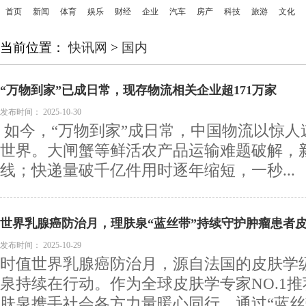
首页
新闻
体育
娱乐
财经
企业
汽车
房产
科技
旅游
文化
当前位置：
快讯网
>
国内
“万物到家”已成日常，现存物流相关企业超171万家
发布时间：
2025-10-30
如今，“万物到家”成日常，中国物流以惊人
世界。大闸蟹等鲜活农产品运输难题破解，
线；快递量破千亿件用时逐年缩短，一秒...
世界乳腺癌防治月，理肤泉“蓝丝带”持续守护肿瘤患者
发布时间：
2025-10-29
时值世界乳腺癌防治月，源自法国的皮肤学
泉持续在行动。作为全球皮肤学专家NO.1推
肤泉携手社会各方力量暖心同行，通过“蓝丝带.