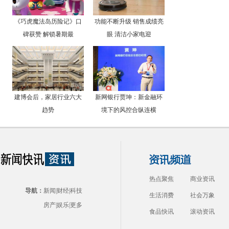
《巧虎魔法岛历险记》口
功能不断升级 销售成绩亮
碑获赞 解锁暑期最
眼 清洁小家电迎
建博会后，家居行业六大
新网银行贾坤：新金融环
趋势
境下的风控合纵连横
热点聚焦
商业资讯
导航：
新闻
|
财经
|
科技
生活消费
社会万象
房产
|
娱乐
|
更多
食品快讯
滚动资讯