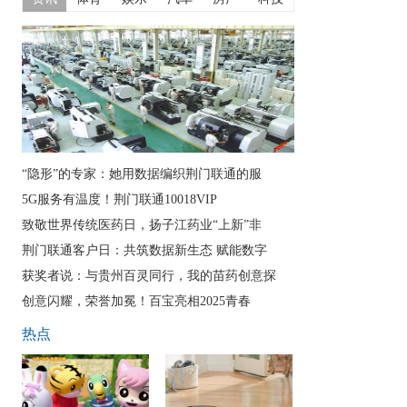
“隐形”的专家：她用数据编织荆门联通的服
5G服务有温度！荆门联通10018VIP
致敬世界传统医药日，扬子江药业“上新”非
荆门联通客户日：共筑数据新生态 赋能数字
获奖者说：与贵州百灵同行，我的苗药创意探
创意闪耀，荣誉加冕！百宝亮相2025青春
热点