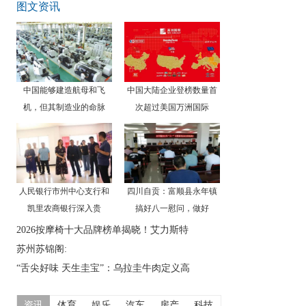
图文资讯
中国能够建造航母和飞
中国大陆企业登榜数量首
机，但其制造业的命脉
次超过美国万洲国际
人民银行市州中心支行和
四川自贡：富顺县永年镇
凯里农商银行深入贵
搞好八一慰问，做好
2026按摩椅十大品牌榜单揭晓！艾力斯特
苏州苏锦阁:
“舌尖好味 天生圭宝”：乌拉圭牛肉定义高
资讯
体育
娱乐
汽车
房产
科技