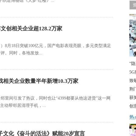
织造博物馆《大梦·红楼》...
文创相关企业超128.2万家
）8月18日突破100亿元，国产电影表现亮眼，多元类型满足
。同时，各地发放...
“
5G
戏相关企业数量半年新增10.3万家
致
荆
获
里间引发了热议，同时也让“4399都要从他这进货”这一网
动帮邻居清理手机，...
创
热
子文化《奋斗的活法》赋能20岁宣言