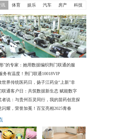
资讯
体育
娱乐
汽车
房产
科技
隐形”的专家：她用数据编织荆门联通的服
服务有温度！荆门联通10018VIP
敬世界传统医药日，扬子江药业“上新”非
门联通客户日：共筑数据新生态 赋能数字
奖者说：与贵州百灵同行，我的苗药创意探
意闪耀，荣誉加冕！百宝亮相2025青春
点