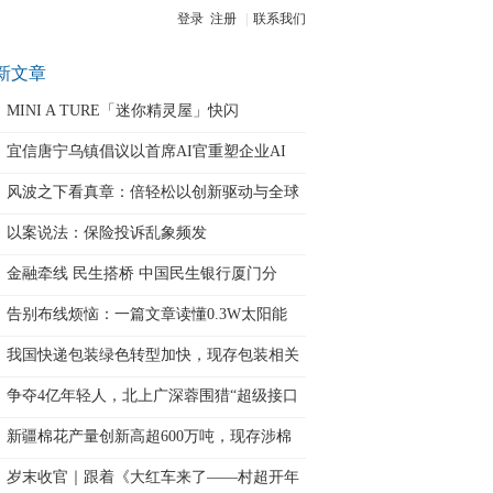
登录
注册
|
联系我们
新文章
MINI A TURE「迷你精灵屋」快闪
宜信唐宁乌镇倡议以首席AI官重塑企业AI
风波之下看真章：倍轻松以创新驱动与全球
化
以案说法：保险投诉乱象频发
金融牵线 民生搭桥 中国民生银行厦门分
告别布线烦恼：一篇文章读懂0.3W太阳能
我国快递包装绿色转型加快，现存包装相关
企
争夺4亿年轻人，北上广深蓉围猎“超级接口
新疆棉花产量创新高超600万吨，现存涉棉
岁末收官｜跟着《大红车来了——村超开年