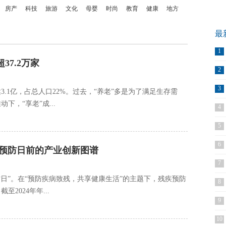
房产
科技
旅游
文化
母婴
时尚
教育
健康
地方
最
1
7.2万家
2
3
达3.1亿，占总人口22%。过去，“养老”多是为了满足生存需
，“享老”成...
4
5
6
疾预防日前的产业创新图谱
7
预防日”。在“预防疾病致残，共享健康生活”的主题下，残疾预防
8
2024年年...
9
10