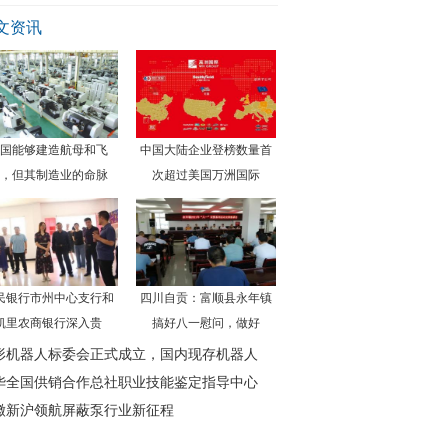
夜
文资讯
国能够建造航母和飞
中国大陆企业登榜数量首
，但其制造业的命脉
次超过美国万洲国际
民银行市州中心支行和
四川自贡：富顺县永年镇
凯里农商银行深入贵
搞好八一慰问，做好
形机器人标委会正式成立，国内现存机器人
华全国供销合作总社职业技能鉴定指导中心
徽新沪领航屏蔽泵行业新征程