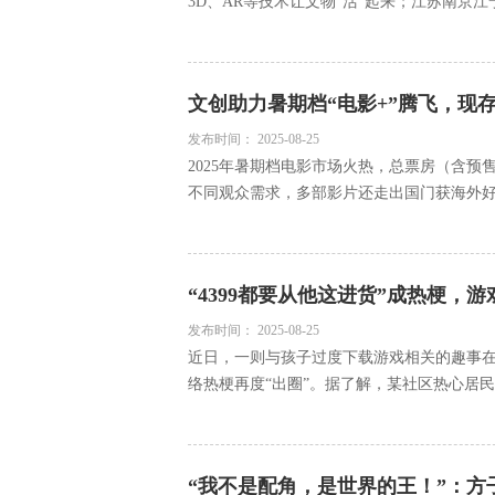
3D、AR等技术让文物“活”起来；江苏南京江宁
文创助力暑期档“电影+”腾飞，现存
发布时间：
2025-08-25
2025年暑期档电影市场火热，总票房（含预售
不同观众需求，多部影片还走出国门获海外好评
“4399都要从他这进货”成热梗，游
发布时间：
2025-08-25
近日，一则与孩子过度下载游戏相关的趣事在邻
络热梗再度“出圈”。据了解，某社区热心居民主
“我不是配角，是世界的王！”：方