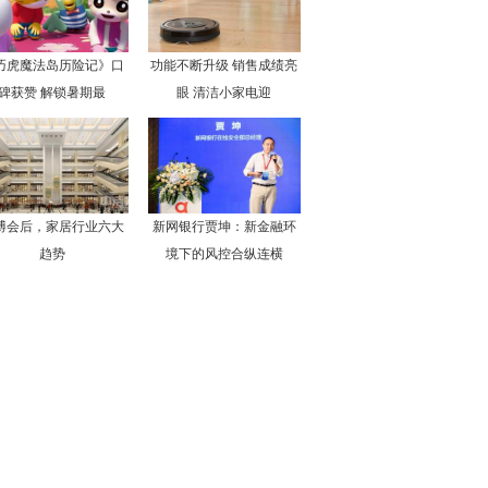
巧虎魔法岛历险记》口
功能不断升级 销售成绩亮
碑获赞 解锁暑期最
眼 清洁小家电迎
博会后，家居行业六大
新网银行贾坤：新金融环
趋势
境下的风控合纵连横