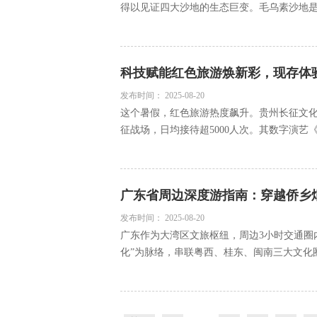
得以见证四大沙地的生态巨变。毛乌素沙地是我
科技赋能红色旅游焕新彩，现存体验
发布时间：
2025-08-20
这个暑假，红色旅游热度飙升。贵州长征文化
征战场，日均接待超5000人次。其数字演艺《红
广东省周边深度游指南：穿越侨乡
发布时间：
2025-08-20
广东作为大湾区文旅枢纽，周边3小时交通圈
化”为脉络，串联粤西、桂东、闽南三大文化圈