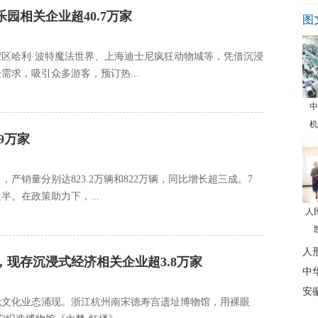
园相关企业超40.7万家
图
区哈利·波特魔法世界、上海迪士尼疯狂动物城等，凭借沉浸
求，吸引众多游客，预订热...
中
机
9万家
产销量分别达823.2万辆和822万辆，同比增长超三成。7
。在政策助力下，...
人
人
现存沉浸式经济相关企业超3.8万家
中
安
元文化业态涌现。浙江杭州南宋德寿宫遗址博物馆，用裸眼