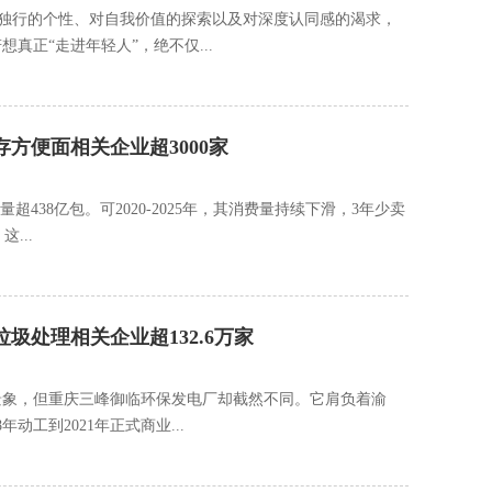
独行的个性、对自我价值的探索以及对深度认同感的渴求，
真正“走进年轻人”，绝不仅...
存方便面相关企业超3000家
438亿包。可2020-2025年，其消费量持续下滑，3年少卖
...
圾处理相关企业超132.6万家
景象，但重庆三峰御临环保发电厂却截然不同。它肩负着渝
动工到2021年正式商业...