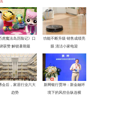
点
巧虎魔法岛历险记》口
功能不断升级 销售成绩亮
碑获赞 解锁暑期最
眼 清洁小家电迎
博会后，家居行业六大
新网银行贾坤：新金融环
趋势
境下的风控合纵连横