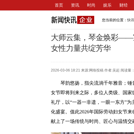
首页
资讯
时尚
娱乐
财经
您当前的位置：
快
大师云集，琴金焕彩——
女性力量共绽芳华
2026-03-06 18:21 来源:
网络投稿
作者:吴起 阅读量：
琴韵悠扬，指尖流淌千年雅音；锤
女节即将到来之际，多位人类级、国家级
礼厅，以“一器一非遗，一眼一东方”
化盛宴。值此2026年国际劳动妇女节
献上了一场传统与时尚、匠心与温情交