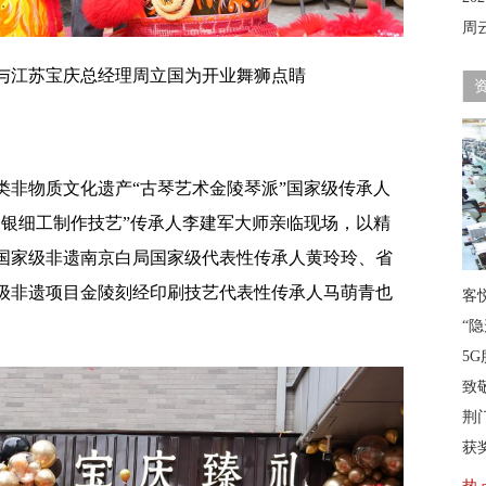
周
与江苏宝庆总经理周立国为开业舞狮点睛
类非物质文化遗产“古琴艺术金陵琴派”国家级传承人
金银细工制作技艺”传承人李建军大师亲临现场，以精
国家级非遗南京白局国家级代表性传承人黄玲玲、省
级非遗项目金陵刻经印刷技艺代表性传承人马萌青也
客
“
5G
致
荆
获