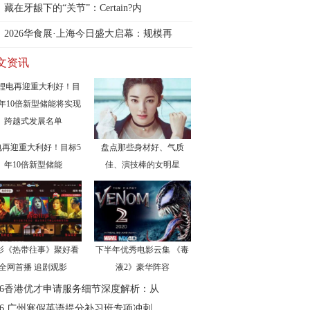
生
藏在牙龈下的“关节”：Certain?内
2026华食展·上海今日盛大启幕：规模再
文资讯
电再迎重大利好！目标5
盘点那些身材好、气质
年10倍新型储能
佳、演技棒的女明星
影《热带往事》聚好看
下半年优秀电影云集 《毒
全网首播 追剧观影
液2》豪华阵容
026香港优才申请服务细节深度解析：从
026 广州寒假英语提分补习班专项冲刺