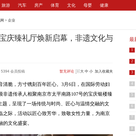
旅游
汽车
房产
体育
文化
母婴
健康
讯网
>
企业
宝庆臻礼厅焕新启幕，非遗文化与
最
1
2
5394 会员投稿
暂无
评论
大
中
小
加入收藏夹
3
4
音清脆，方寸镌刻百年匠心。3月6日，在国际劳动妇
非遗传承人相聚南京市太平南路107号的宝庆银楼臻
5
为主题，呈现了一场传统与时尚、匠心与温情交融的文
6
来临之际，活动以匠心致芳华，致敬女性力量，为南京
7
融的文化盛宴。
8