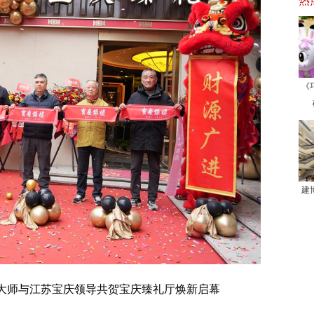
热
《
建
大师与江苏宝庆领导共贺宝庆臻礼厅焕新启幕