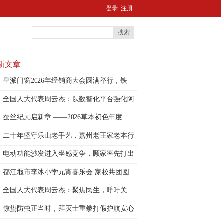
登录
注册
搜索
新文章
皇派门窗2026年经销商大会圆满举行，铁
全国人大代表周云杰：以数智化平台强化阿
尔
蚕丝纪元启新章 ——2026草本初色年度
二十年坚守乐山老手艺，嘉州老王家老本行
面
电动功能沙发进入坐感竞争，顾家率先打出
技
都江堰市李冰小学元宵喜乐会 家校共团圆
全国人大代表周云杰：聚焦民生，呼吁关
注“
惊蛰防虫正当时，拜灭士重拳打假护航安心