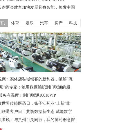
云杰两会建言加快发展具身智能，焕发中国
资讯
体育
娱乐
汽车
房产
科技
悦爽：实体店私域锁客的新利器，破解“流
隐形”的专家：她用数据编织荆门联通的服
服务有温度！荆门联通10018VIP
敬世界传统医药日，扬子江药业“上新”非
门联通客户日：共筑数据新生态 赋能数字
奖者说：与贵州百灵同行，我的苗药创意探