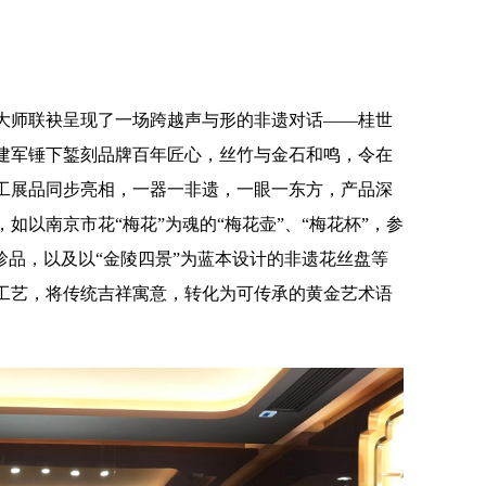
大师联袂呈现了一场跨越声与形的非遗对话——桂世
建军锤下錾刻品牌百年匠心，丝竹与金石和鸣，令在
工展品同步亮相，一器一非遗，一眼一东方，产品深
如以南京市花“梅花”为魂的“梅花壶”、“梅花杯”，参
珍品，以及以“金陵四景”为蓝本设计的非遗花丝盘等
工艺，将传统吉祥寓意，转化为可传承的黄金艺术语