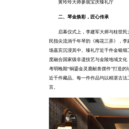
黄玲玲大师参观宝庆臻礼厅
二、琴金焕彩，匠心传承
启幕仪式上，李建军大师与桂世民
民指尖流淌千年琴韵《梅花三弄》，李
场嘉宾沉浸其中。臻礼厅近千件金银细
度融合国家级非遗技艺与金陵地域文化，
考明晚期“铜鎏金灵鹿献兽摆件”打造的
近千件藏品。每一件作品均以精湛古法
言。