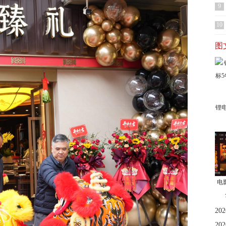
9
10
图
锂
电
2
2