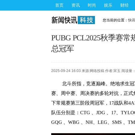
首页
资讯
时尚
娱乐
财经
您当前的位置：
快
PUBG PCL2025秋
总冠军
2025-09-24 16:03 来源:
网络投稿
作者:宋玉 阅读量：
北斗所指，竞逐巅峰。绝地求生冠军
赛、周中赛、周决赛的多轮对抗，正式
下常规赛第三阶段周冠军，17战队和4AM
队伍分别是：CTG 、JDG 、17、TYLOO
GQG 、WBG 、NH、LEG、SMS 、