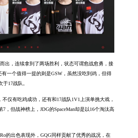
颖而出，连续拿到了两场胜利，状态可谓愈战愈勇，接
还有一个值得一提的则是GSW，虽然没吃到鸡，但得
于17战队。
，不仅有吃鸡成功，还有和17战队1V1上演单挑大戏，
但战神榜上，JDG的SpaceMan却是以16个淘汰高
eRo的出色表现外，GQG同样贡献了优秀的战况，在