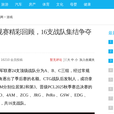
旅游
汽车
房产
体育
文化
母婴
健康
讯网
>
游戏
季赛常规赛精彩回顾，16支战队集结争夺
最
1
2
16210 会员投稿
暂无
评论
大
中
小
加入收藏夹
3
4
联赛24支顶级战队分为A、B、C三组，经过常规
角逐出了季后赛的名额。CTG战队后发制人，成功拿
5
分别位居第2和第3。晋级PCL2025秋季赛总决赛的
6
、4AM 、ZCG 、JRG 、PeRo 、GSW 、EDG 、
7
TM，共16支战队。
8