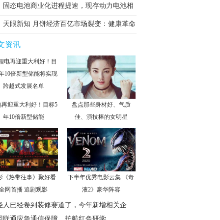
合
固态电池商业化进程提速，现存动力电池相
关
天眼新知 月饼经济百亿市场裂变：健康革命
文资讯
电再迎重大利好！目标5
盘点那些身材好、气质
年10倍新型储能
佳、演技棒的女明星
影《热带往事》聚好看
下半年优秀电影云集 《毒
全网首播 追剧观影
液2》豪华阵容
轻人已经卷到装修赛道了，今年新增相关企
冈联通应急通信保障，护航红色研学