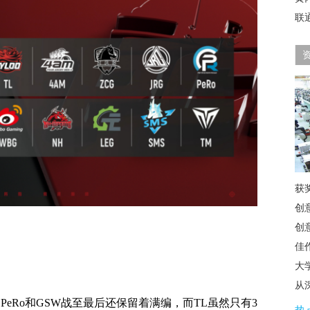
联
获
创
创
佳
大
从
eRo和GSW战至最后还保留着满编，而TL虽然只有3