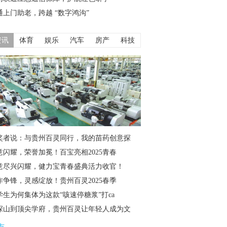
通上门助老，跨越 “数字鸿沟”
资讯
体育
娱乐
汽车
房产
科技
奖者说：与贵州百灵同行，我的苗药创意探
意闪耀，荣誉加冕！百宝亮相2025青春
意尽兴闪耀，健力宝青春盛典活力收官！
作争锋，灵感绽放！贵州百灵2025春季
学生为何集体为这款“咳速停糖浆”打ca
深山到顶尖学府，贵州百灵让年轻人成为文