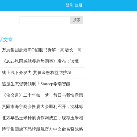
登录
注册
搜索
新文章
万辰集团赴港IPO招股书拆解：高增长、高
《2025氛围感就餐趋势洞察》发布：读懂
线上线下齐发力 共筑金融权益防护墙
追觅生态强势领航！Stareep希瑞智能
《侠义道》二十年如一梦，昔日与我快意恩
仇
贵阳市海宁商会换届大会顺利召开，沈林标
当
北方早熟玉米种质协作网成立，现存玉米相
关
诗宁集团旗下品牌船舰官方中文命名暨战略