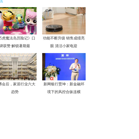
点
巧虎魔法岛历险记》口
功能不断升级 销售成绩亮
碑获赞 解锁暑期最
眼 清洁小家电迎
博会后，家居行业六大
新网银行贾坤：新金融环
趋势
境下的风控合纵连横