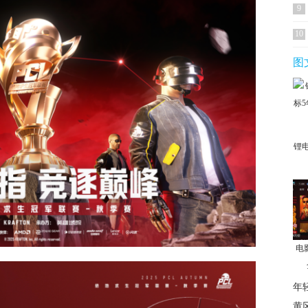
9
10
图
锂
电
年
黄