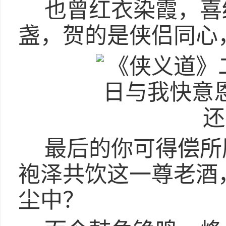
也曾红衣染霞，喜
盏，贺的是侠侣同心
最后的你可得偿所
袍泽共饮这一尊老酒
尘中？