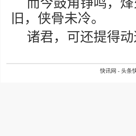
而今鼓角铮鸣，烽
旧，侠骨未冷。
诸君，可还提得动
快讯网 - 头