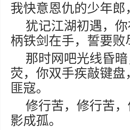
我快意恩仇的少年郎
犹记江湖初遇，你
柄铁剑在手，誓要败
那时网吧光线昏暗
荧，你双手疾敲键盘
匪寇。
修行苦，修行苦，
影成孤。