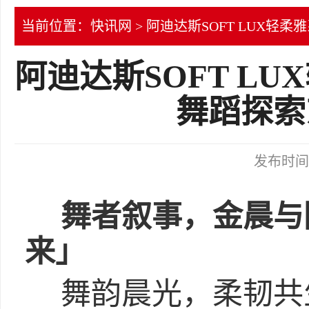
当前位置：
快讯网
> 阿迪达斯SOFT LUX
阿迪达斯SOFT L
舞蹈探索
发布时间：2
舞者叙事，金晨与
来」
舞韵晨光，柔韧共