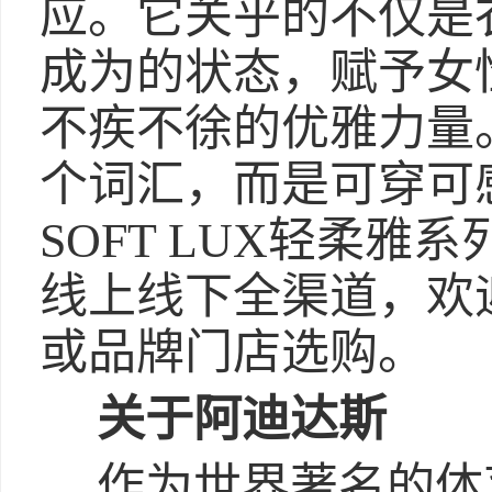
应。它关乎的不仅是
成为的状态，赋予女
不疾不徐的优雅力量
个词汇，而是可穿可感可
SOFT LUX轻柔
线上线下全渠道，欢
或品牌门店选购。
关于阿迪达斯
作为世界著名的体