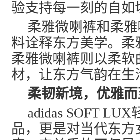
验支持每一刻的自如
柔雅微喇裤和柔雅
料诠释东方美学。柔
柔雅微喇裤则以柔软
材，让东方气韵在生
柔韧新境，优雅而
adidas SOFT
品，更是对当代东方