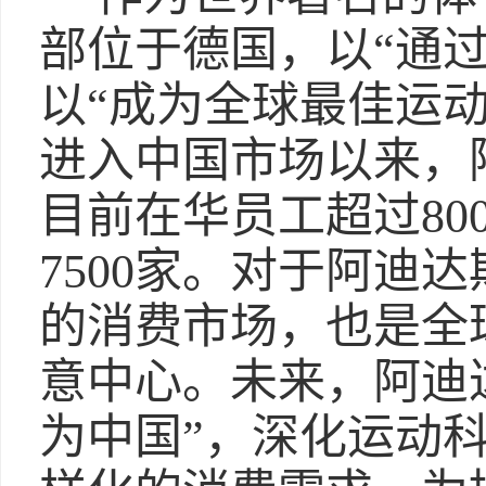
部位于德国，以“通
以“成为全球最佳运动
进入中国市场以来，
目前在华员工超过80
7500家。对于阿迪
的消费市场，也是全
意中心。未来，阿迪
为中国”，深化运动