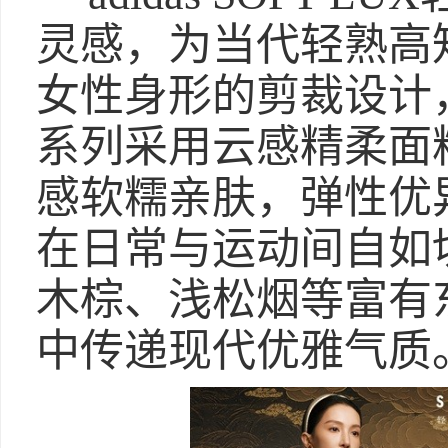
灵感，为当代轻熟高
女性身形的剪裁设计
系列采用云感精柔面
感软糯亲肤，弹性优
在日常与运动间自如
木棕、浅松烟等富有
中传递现代优雅气质