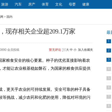
旅游
汽车
房产
体育
文化
母婴
健康
讯网
>
国内
现存相关企业超209.1万家
最
1
0890 会员投稿
暂无
评论
大
中
小
加入收藏夹
2
3
障国家粮食安全的核心要素。种子的优劣直接影响着农
，才能让农业根基稳如磐石，为国家的粮食供应提供
4
5
6
成，更关乎农业的可持续发展。安全可靠的种子具备
7
候等挑战，减少农药和化肥的使用，降低对环境的污
8