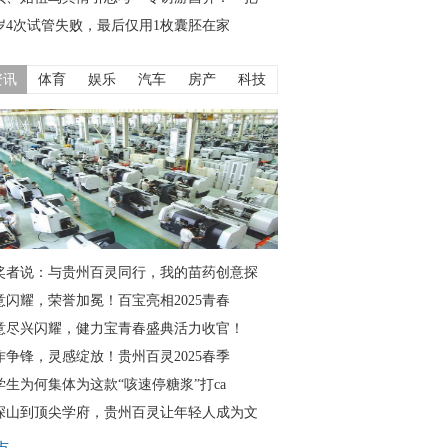
3岁4次试管失败，最后仅用1枚囊胚在家
资讯
体育
娱乐
汽车
房产
科技
奖者说：与贵州百灵同行，我的苗药创意探
意闪耀，荣誉加冕！百宝亮相2025青春
意尽兴闪耀，健力宝青春盛典活力收官！
作争锋，灵感绽放！贵州百灵2025春季
学生为何集体为这款“咳速停糖浆”打ca
深山到顶尖学府，贵州百灵让年轻人成为文