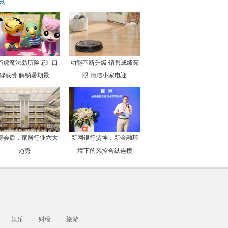
点
巧虎魔法岛历险记》口
功能不断升级 销售成绩亮
碑获赞 解锁暑期最
眼 清洁小家电迎
博会后，家居行业六大
新网银行贾坤：新金融环
趋势
境下的风控合纵连横
娱乐
财经
旅游