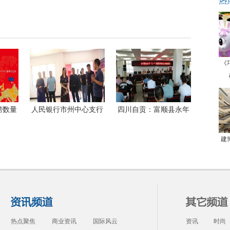
热
《
榜数量
人民银行市州中心支行
四川自贡：富顺县永年
洲国际
和凯里农商银行深入贵
镇搞好八一慰问，做好
建
热点聚焦
商业资讯
国际风云
资讯
时尚