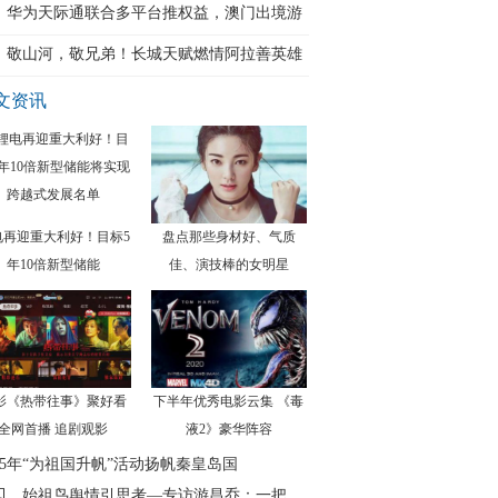
华为天际通联合多平台推权益，澳门出境游
0
敬山河，敬兄弟！长城天赋燃情阿拉善英雄
会
文资讯
电再迎重大利好！目标5
盘点那些身材好、气质
年10倍新型储能
佳、演技棒的女明星
影《热带往事》聚好看
下半年优秀电影云集 《毒
全网首播 追剧观影
液2》豪华阵容
025年“为祖国升帆”活动扬帆秦皇岛国
贝、始祖鸟舆情引思考—专访游昌乔：一把