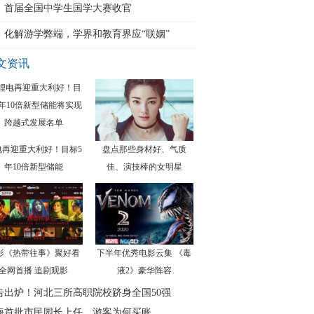
首届全国中学生国学大赛收官
化解游学弊端，学界和教育界应“联姻”
文资讯
电再迎重大利好！目标5
盘点那些身材好、气质
年10倍新型储能
佳、演技棒的女明星
影《热带往事》聚好看
下半年优秀电影云集 《毒
全网首播 追剧观影
液2》豪华阵容
告出炉！河北三所高职院校跻身全国50强
海首批市民园长上任，游客为何买账