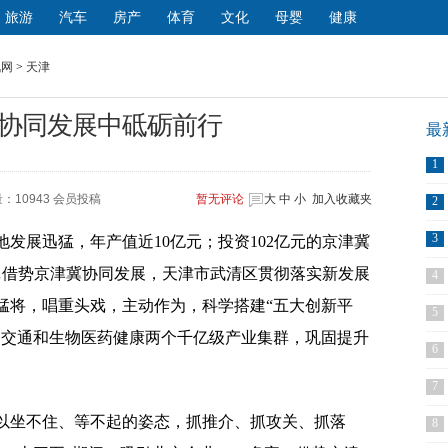
旅游
汽车
房产
体育
文化
母婴
健康
讯网
>
天津
协同发展中砥砺前行
最
1
：10943 会员投稿
暂无
评论
大
中
小
加入收藏夹
2
3
发展迅猛，年产值近10亿元；投资102亿元的京津冀
…借势京津冀协同发展，天津市武清区贯彻落实新发展
4
猛将，唱重头戏，主动作为，科学搭建“五大创新平
5
道交通和生物医药健康两个千亿级产业集群，巩固提升
6
7
坐不住、等不起的姿态，抓推介、抓攻关、抓落
8