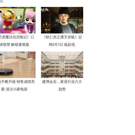
点
巧虎魔法岛历险记》口
《狄仁杰之通天赤狐》定
碑获赞 解锁暑期最
档8月5日 狐妖现
能不断升级 销售成绩亮
建博会后，家居行业六大
眼 清洁小家电迎
趋势