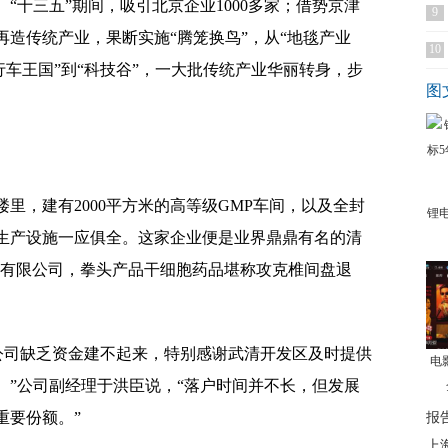
“十三五”期间，吸引北京企业1000多家；借势京津
9
造传统产业，果断实施“腾笼换鸟”，从“地毯产业
10
行车王国”到“科技谷”，一大批传统产业华丽转身，步
图
，建有2000平方米的高等级GMP车间，以及全封
锂
生产设施一应俱全。这家企业便是业界鼎鼎有名的清
技有限公司，拳头产品干细胞药品堪称攻克椎间盘退
。
司缺乏资金建不起来，特别感谢武清开发区及时提供
电
。”公司副经理于洪臣说，“落户时间并不长，但发展
重要份额。”
报
上