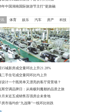
018年中国湖南国际旅游节主打“瓷旅融
资讯
体育
娱乐
汽车
房产
科技
周15城新房成交量环比上升21.28%
0城二手住宅成交量同环比均上升
何设计一个既简单又漂亮的客厅背景墙？
克斯空调品牌日：从南极到魔都的品质之旅
11月末近五成销售百强房企未拿地
手房市场均价“九连降”一线环比转跌