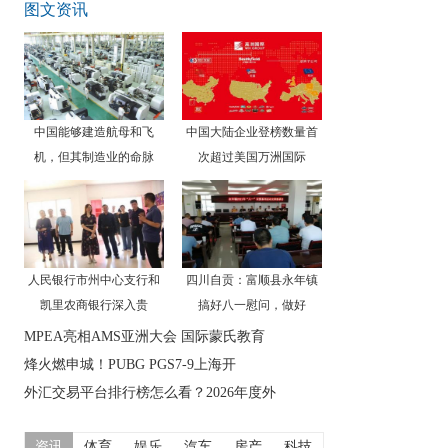
图文资讯
中国能够建造航母和飞
中国大陆企业登榜数量首
机，但其制造业的命脉
次超过美国万洲国际
人民银行市州中心支行和
四川自贡：富顺县永年镇
凯里农商银行深入贵
搞好八一慰问，做好
MPEA亮相AMS亚洲大会 国际蒙氏教育
烽火燃申城！PUBG PGS7-9上海开
外汇交易平台排行榜怎么看？2026年度外
资讯
体育
娱乐
汽车
房产
科技