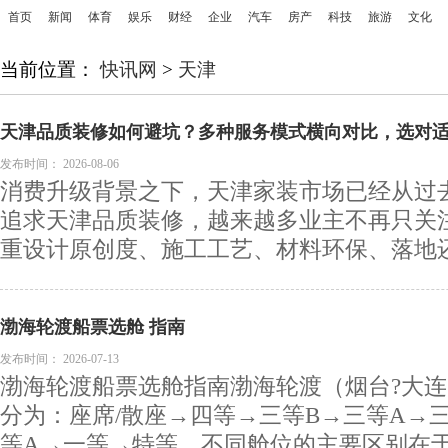
首页
新闻
体育
娱乐
财经
企业
汽车
房产
科技
旅游
文化
当前位置：
快讯网
>
天津
天津品质装修如何避坑？多种服务模式横向对比，选对
发布时间：
2026-08-06
消费升级背景之下，天津家装市场已经从过
追求天津品质装修，越来越多业主不再只关
重设计原创度、施工工艺、材料环保、落地还原
渤海轮渡船票选舱 指南
发布时间：
2026-07-13
渤海轮渡船票选舱指南渤海轮渡（烟台?大
分为：座席/散座→四等→三等B→三等A→
等A→一等→特等。不同舱位的主要区别在于几