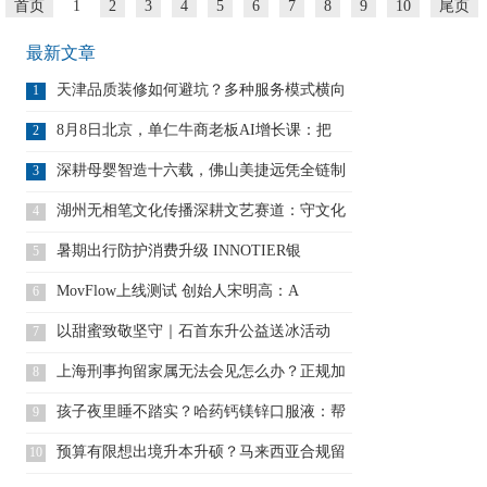
首页
1
2
3
4
5
6
7
8
9
10
尾页
最新文章
天津品质装修如何避坑？多种服务模式横向
1
对
8月8日北京，单仁牛商老板AI增长课：把
2
深耕母婴智造十六载，佛山美捷远凭全链制
3
造
湖州无相笔文化传播深耕文艺赛道：守文化
4
根
暑期出行防护消费升级 INNOTIER银
5
MovFlow上线测试 创始人宋明高：A
6
以甜蜜致敬坚守｜石首东升公益送冰活动
7
上海刑事拘留家属无法会见怎么办？正规加
8
急
孩子夜里睡不踏实？哈药钙镁锌口服液：帮
9
身
预算有限想出境升本升硕？马来西亚合规留
10
学