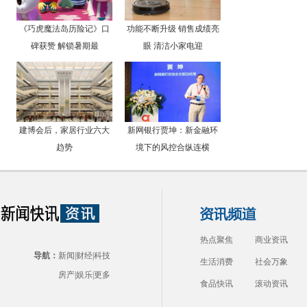
《巧虎魔法岛历险记》口
功能不断升级 销售成绩亮
碑获赞 解锁暑期最
眼 清洁小家电迎
建博会后，家居行业六大
新网银行贾坤：新金融环
趋势
境下的风控合纵连横
热点聚焦
商业资讯
导航：
新闻
|
财经
|
科技
生活消费
社会万象
房产
|
娱乐
|
更多
食品快讯
滚动资讯