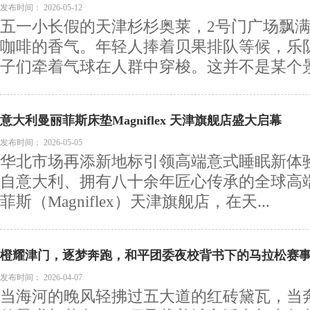
发布时间：
2026-05-12
五一小长假的天津杉杉奥莱，2号门广场飘
咖啡的香气。年轻人捧着贝果排队等候，乐
子们牵着气球在人群中穿梭。这并不是某个景区
意大利曼丽菲斯床垫Magniflex 天津旗舰店盛大启幕
发布时间：
2026-05-05
华北市场再添新地标引领高端意式睡眠新体验2
自意大利、拥有八十余年匠心传承的全球高
菲斯（Magniflex）天津旗舰店，在天...
橙耀津门，逐梦奔跑，和平团委夜校背书下的马拉松赛
发布时间：
2026-04-07
当海河的晚风轻拂过五大道的红砖黛瓦，当