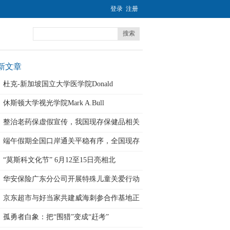
登录
注册
搜索
新文章
杜克-新加坡国立大学医学院Donald
休斯顿大学视光学院Mark A.Bull
整治老药保虚假宣传，我国现存保健品相关
企
端午假期全国口岸通关平稳有序，全国现存
出
“莫斯科文化节” 6月12至15日亮相北
华安保险广东分公司开展特殊儿童关爱行动
京东超市与好当家共建威海刺参合作基地正
式
孤勇者白象：把“围猎”变成“赶考”