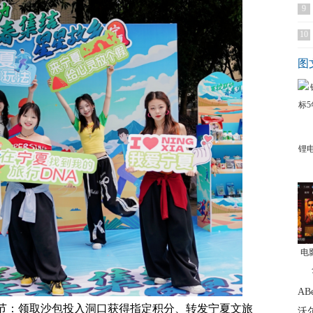
9
10
图
锂
电
AB
节：领取沙包投入洞口获得指定积分、转发宁夏文旅
沃