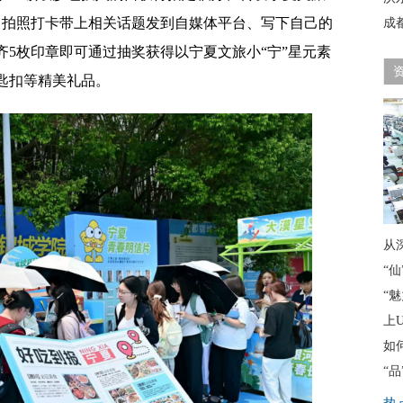
、拍照打卡带上相关话题发到自媒体平台、写下自己的
成
5枚印章即可通过抽奖获得以宁夏文旅小“宁”星元素
匙扣等精美礼品。
从
“
“
上
如
“品