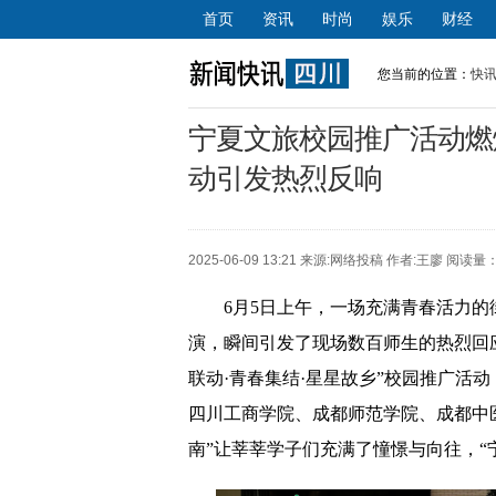
首页
资讯
时尚
娱乐
财经
您当前的位置：
快
宁夏文旅校园推广活动燃
动引发热烈反响
2025-06-09 13:21 来源:
网络投稿
作者:王廖 阅读量：
6月5日上午，一场充满青春活力
演，瞬间引发了现场数百师生的热烈回
联动·青春集结·星星故乡”校园推广活
四川工商学院、成都师范学院、成都中
南”让莘莘学子们充满了憧憬与向往，“