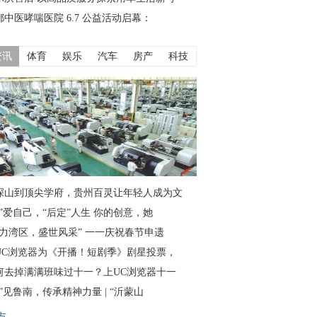
都中医哮喘医院 6.7 公益活动启幕：
资讯
体育
娱乐
汽车
房产
科技
深山到顶尖学府，贵州百灵让年轻人成为文
仙”爱自己，“后定”人生 你的创意，她
魅力湾区，盛世风采” 一一庆祝春节申遗
UC浏览器为《开播！短剧季》剧星投票，
何去掉满满班味过十一？上UC浏览器十一
”见鲁南，传承精神力量 | “沂蒙山