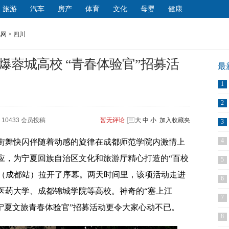
旅游
汽车
房产
体育
文化
母婴
健康
讯网
>
四川
爆蓉城高校 “青春体验官”招募活
最
1
2
10433 会员投稿
暂无
评论
大
中
小
加入收藏夹
3
4
的街舞快闪伴随着动感的旋律在成都师范学院内激情上
应，为宁夏回族自治区文化和旅游厅精心打造的“百校
5
动（成都站）拉开了序幕。两天时间里，该项活动走进
6
医药大学、成都锦城学院等高校。神奇的“塞上江
7
宁夏文旅青春体验官”招募活动更令大家心动不已。
8