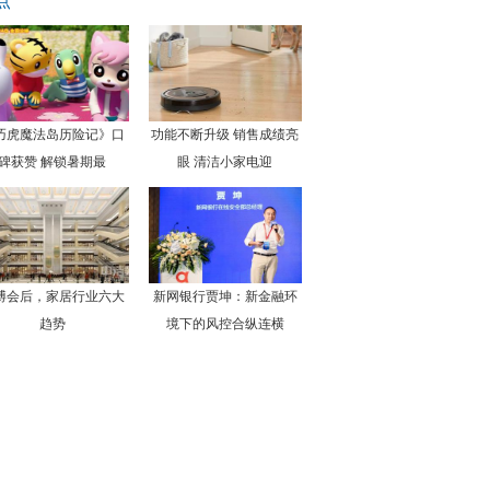
点
巧虎魔法岛历险记》口
功能不断升级 销售成绩亮
碑获赞 解锁暑期最
眼 清洁小家电迎
博会后，家居行业六大
新网银行贾坤：新金融环
趋势
境下的风控合纵连横