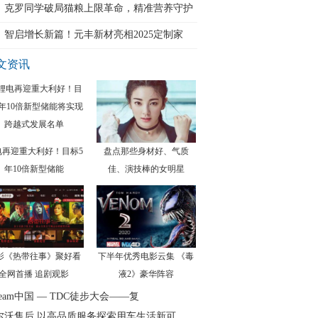
克罗同学破局猫粮上限革命，精准营养守护
猫
智启增长新篇！元丰新材亮相2025定制家
文资讯
电再迎重大利好！目标5
盘点那些身材好、气质
年10倍新型储能
佳、演技棒的女明星
影《热带往事》聚好看
下半年优秀电影云集 《毒
全网首播 追剧观影
液2》豪华阵容
eam中国 — TDC徒步大会——复
尔沃售后 以高品质服务探索用车生活新可