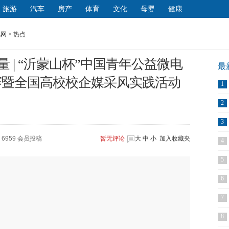
旅游
汽车
房产
体育
文化
母婴
健康
讯网
>
热点
 | “沂蒙山杯”中国青年公益微电
最
赛暨全国高校校企媒采风实践活动
1
2
3
6959 会员投稿
暂无
评论
大
中
小
加入收藏夹
4
5
6
7
8