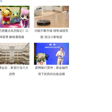
点
巧虎魔法岛历险记》口
功能不断升级 销售成绩亮
碑获赞 解锁暑期最
眼 清洁小家电迎
博会后，家居行业六大
新网银行贾坤：新金融环
趋势
境下的风控合纵连横