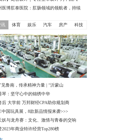
州医博肛泰医院：肛肠领域的领航者，持续
资讯
体育
娱乐
汽车
房产
科技
”见鲁南，传承精神力量 | “沂蒙山
秀琴：坚守心中的锦绣中华
考后 大学前 万邦财经CPA助你规划商
TE中国玩具展，8款新品情报来袭>>>
天妖与龙舟赛：文化、激情与青春的交响
2023年商业特许经营Top280榜