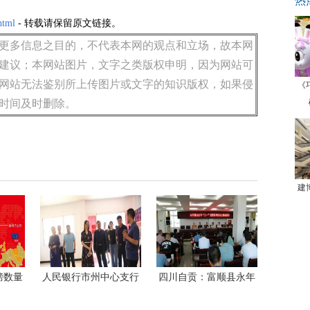
热
html
- 转载请保留原文链接。
更多信息之目的，不代表本网的观点和立场，故本网
建议；本网站图片，文字之类版权申明，因为网站可
网站无法鉴别所上传图片或文字的知识版权，如果侵
《
时间及时删除。
建
榜数量
人民银行市州中心支行
四川自贡：富顺县永年
洲国际
和凯里农商银行深入贵
镇搞好八一慰问，做好