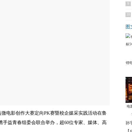
9
10
图
锂
电
公益微电影创作大赛定向PK赛暨校企媒采实践活动在鲁
携手益青春组委会联合举办，超60位专家、媒体、高
孙
【