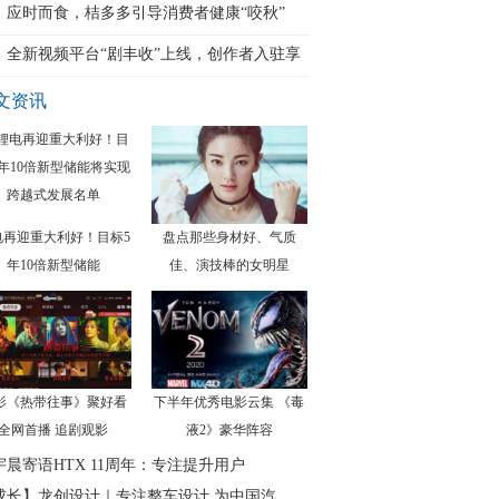
代
应时而食，桔多多引导消费者健康“咬秋”
全新视频平台“剧丰收”上线，创作者入驻享
文资讯
电再迎重大利好！目标5
盘点那些身材好、气质
年10倍新型储能
佳、演技棒的女明星
影《热带往事》聚好看
下半年优秀电影云集 《毒
全网首播 追剧观影
液2》豪华阵容
宇晨寄语HTX 11周年：专注提升用户
成长】龙创设计｜专注整车设计 为中国汽