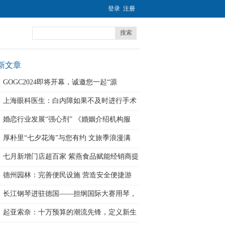
登录
注册
搜索
新文章
GOGC2024即将开幕，诚邀您一起“源
上海眼科医生：白内障如果不及时进行手术
治
婚恋行业发展“强心剂” 《婚姻介绍机构服
厚朴里“七夕花海”与您有约 文旅季浪漫满
七月新增门店超百家 紫燕食品赋能经销商提
德州园林：完善便民设施 营造安全便捷游
长江钢琴进驻德国——担纲国际大赛用琴，
助
起亚索奈：十万预算的潮流先锋，定义新生