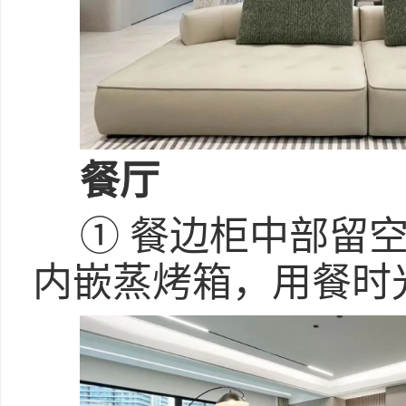
餐厅
① 餐边柜中部留
内嵌蒸烤箱，用餐时