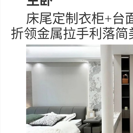
主卧
床尾定制衣柜+台
折领金属拉手利落简