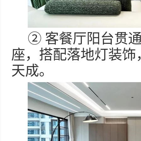
② 客餐厅阳台贯
座，搭配落地灯装饰
天成。