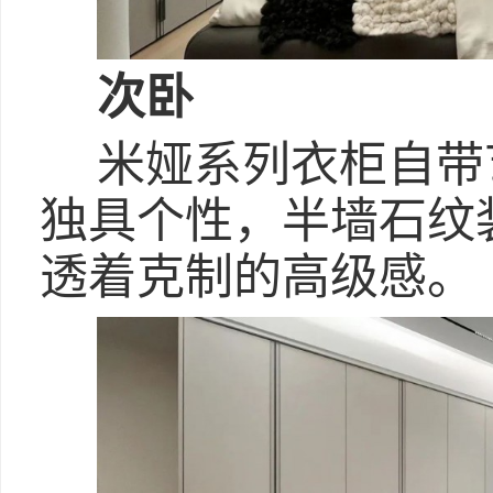
次卧
米娅系列衣柜自带
独具个性，半墙石纹
透着克制的高级感。